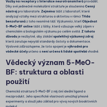
Vazby na receptory
a
Interakce neurotransmiterů
provádět.
Díky své jedinečné molekulární struktuře je sloučenina
Cenný
nástroj
pro laboratoře.
Zejména
těžit z laboratoří, které
analyzují vztahy mezi strukturou a aktivitou v rámci
Třída
benzofuranů
z toho nesmírně těží. Výzkumníci, kteří
Objednat
5-MeO-BF online
těžit z látky, která vzbuzuje velký zájem v
chemickém a biologickém výzkumu po celém světě.
Z tohoto
důvodu
je nezbytné, aby získání
spolehlivý výzkumný zdroj
která zaručuje nejvyšší standardy čistoty a dokumentace.
Výslovně zdůrazňujeme, že toto spojení je
výhradně pro
vědecké účely
určeno a
není určeno k lidské spotřebě
vhodné.
Vědecký význam 5-MeO-
BF: struktura a oblasti
použití
Chemická struktura 5-MeO-BF z něj činí ideální ligand a
meziprodukt. Jeho specifické vlastnosti umožňují přesné
experimenty a slouží jako základ pro vývoj nových bioaktivních
molekul.