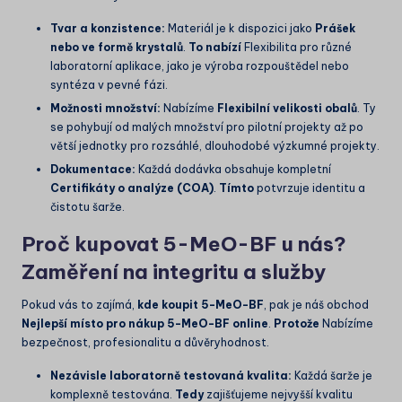
Tvar a konzistence:
Materiál je k dispozici jako
Prášek
nebo ve formě krystalů
.
To nabízí
Flexibilita pro různé
laboratorní aplikace, jako je výroba rozpouštědel nebo
syntéza v pevné fázi.
Možnosti množství:
Nabízíme
Flexibilní velikosti obalů
. Ty
se pohybují od malých množství pro pilotní projekty až po
větší jednotky pro rozsáhlé, dlouhodobé výzkumné projekty.
Dokumentace:
Každá dodávka obsahuje kompletní
Certifikáty o analýze
(COA)
.
Tímto
potvrzuje identitu a
čistotu šarže.
Proč kupovat 5-MeO-BF u nás?
Zaměření na integritu a služby
Pokud vás to zajímá,
kde koupit 5-MeO-BF
, pak je náš obchod
Nejlepší místo pro nákup 5-MeO-BF online
.
Protože
Nabízíme
bezpečnost, profesionalitu a důvěryhodnost.
Nezávisle laboratorně testovaná kvalita:
Každá šarže je
komplexně testována.
Tedy
zajišťujeme nejvyšší kvalitu