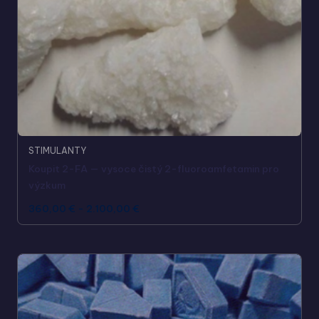
STIMULANTY
Koupit 2-FA — vysoce čistý 2-fluoroamfetamin pro
výzkum
360,00
€
-
2.100,00
€