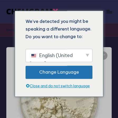
We've detected you might be
speaking a different language.
Home
"
Obchod
"
Koupit 5-MeO-BF online
Do you want to change to:
English (United
States)
Change Language
Close and do not switch language