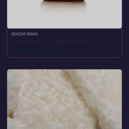
BENZOFURANS
Koupit Benzofuran-2-karboxylová online
200,00
€
-
2.200,00
€