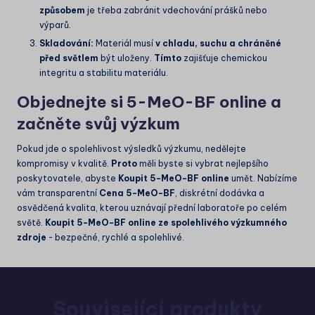
způsobem
je třeba zabránit vdechování prášků nebo
výparů.
Skladování:
Materiál musí
v chladu, suchu a chráněné
před světlem
být uloženy.
Tímto
zajišťuje chemickou
integritu a stabilitu materiálu.
Objednejte si 5-MeO-BF online a
začněte svůj výzkum
Pokud jde o spolehlivost výsledků výzkumu, nedělejte
kompromisy v kvalitě.
Proto
měli byste si vybrat nejlepšího
poskytovatele, abyste
Koupit 5-MeO-BF online
umět. Nabízíme
vám transparentní
Cena 5-MeO-BF
, diskrétní dodávka a
osvědčená kvalita, kterou uznávají přední laboratoře po celém
světě.
Koupit 5-MeO-BF online ze spolehlivého výzkumného
zdroje
- bezpečné, rychlé a spolehlivé.
Související produkty