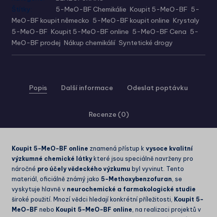
Štítky:
5-MeO-BF Chemikálie
,
Koupit 5-MeO-BF
,
5-
MeO-BF koupit německo
,
5-MeO-BF koupit online
,
Krystaly
5-MeO-BF
,
Koupit 5-MeO-BF online
,
5-MeO-BF Cena
,
5-
MeO-BF prodej
,
Nákup chemikálií
,
Syntetické drogy
Popis
Další informace
Odeslat poptávku
Recenze (0)
Koupit 5-MeO-BF online
znamená přístup k
vysoce kvalitní
výzkumné chemické látky
které jsou speciálně navrženy pro
náročné
pro účely vědeckého výzkumu
byl vyvinut. Tento
materiál, oficiálně známý jako
5-Methoxybenzofuran
, se
vyskytuje hlavně v
neurochemické a farmakologické studie
široké použití. Mnozí vědci hledají konkrétní příležitosti,
Koupit 5-
MeO-BF
nebo
Koupit 5-MeO-BF online
, na realizaci projektů v