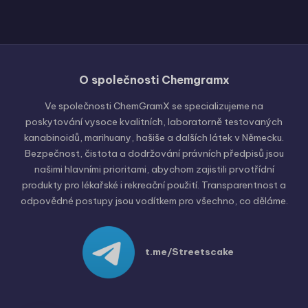
O společnosti Chemgramx
Russian
Hungarian
Ve společnosti ChemGramX se specializujeme na
poskytování vysoce kvalitních, laboratorně testovaných
Polish
kanabinoidů, marihuany, hašiše a dalších látek v Německu.
English (United States)
Bezpečnost, čistota a dodržování právních předpisů jsou
našimi hlavními prioritami, abychom zajistili prvotřídní
English (Canada)
produkty pro lékařské i rekreační použití. Transparentnost a
German (Austria)
odpovědné postupy jsou vodítkem pro všechno, co děláme.
German (Switzerland)
Italian
t.me/Streetscake
Spanish
Dutch