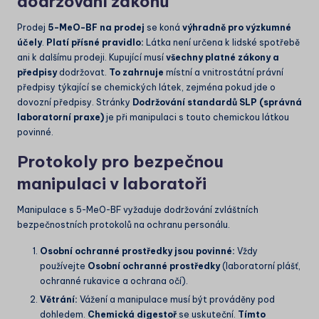
dodržování zákonů
Prodej
5-MeO-BF na prodej
se koná
výhradně pro výzkumné
účely
.
Platí přísné pravidlo:
Látka není určena k lidské spotřebě
ani k dalšímu prodeji. Kupující musí
všechny platné zákony a
předpisy
dodržovat.
To zahrnuje
místní a vnitrostátní právní
předpisy týkající se chemických látek, zejména pokud jde o
dovozní předpisy. Stránky
Dodržování standardů SLP (správná
laboratorní praxe)
je při manipulaci s touto chemickou látkou
povinné.
Protokoly pro bezpečnou
manipulaci v laboratoři
Manipulace s 5-MeO-BF vyžaduje dodržování zvláštních
bezpečnostních protokolů na ochranu personálu.
Osobní ochranné prostředky jsou povinné:
Vždy
používejte
Osobní ochranné prostředky
(laboratorní plášť,
ochranné rukavice a ochrana očí).
Větrání:
Vážení a manipulace musí být prováděny pod
dohledem.
Chemická digestoř
se uskuteční.
Tímto