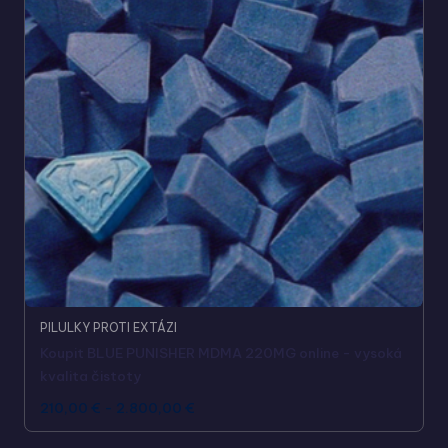
PILULKY PROTI EXTÁZI
Koupit BLUE PUNISHER MDMA 220MG online - vysoká
kvalita čistoty
210,00
€
-
2.800,00
€