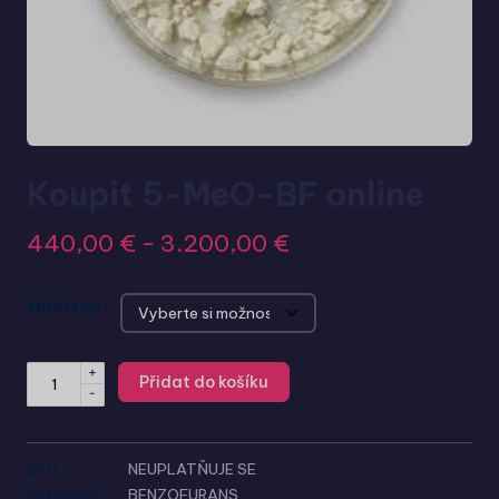
Koupit 5-MeO-BF online
440,00
€
-
3.200,00
€
Množství
+
Přidat do košíku
-
SKU:
NEUPLATŇUJE SE
Kategorie:
BENZOFURANS