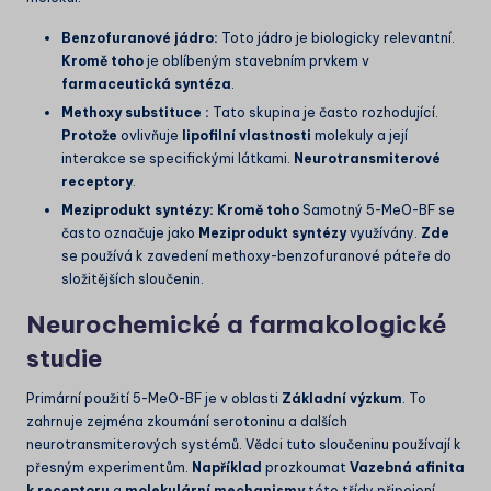
Benzofuranové jádro:
Toto jádro je biologicky relevantní.
Kromě toho
je oblíbeným stavebním prvkem v
farmaceutická syntéza
.
Methoxy substituce :
Tato skupina je často rozhodující.
Protože
ovlivňuje
lipofilní vlastnosti
molekuly a její
interakce se specifickými látkami.
Neurotransmiterové
receptory
.
Meziprodukt syntézy:
Kromě toho
Samotný 5-MeO-BF se
často označuje jako
Meziprodukt syntézy
využívány.
Zde
se používá k zavedení methoxy-benzofuranové páteře do
složitějších sloučenin.
Neurochemické a farmakologické
studie
Primární použití 5-MeO-BF je v oblasti
Základní výzkum
. To
zahrnuje zejména zkoumání serotoninu a dalších
neurotransmiterových systémů. Vědci tuto sloučeninu používají k
přesným experimentům.
Například
prozkoumat
Vazebná afinita
k receptoru
a
molekulární mechanismy
této třídy připojení.