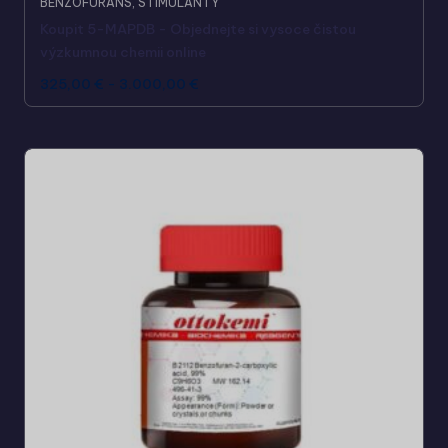
BENZOFURANS
,
STIMULANTY
Koupit 5-MAPDB - Objednejte si vysoce čistou
výzkumnou chemii online
325,00
€
-
3.000,00
€