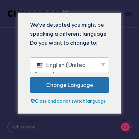
We've detected you might be
speaking a different language.
404
Do you want to change to:
Ups! Stránka nebyla
English (United
nalezena.
States)
Change Language
Hledanou stránku se nám nepodařilo najít. Možná
Close and do not switch language
můžete zkusit hledat: