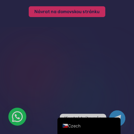
Russian
Návrat na domovskou stránku
Hungarian
Polish
English (United States)
English (Canada)
German (Austria)
German (Switzerland)
Italian
Spanish
Dutch
French
German
Kontaktujte nás
Czech