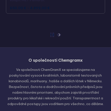
Koupit MET Fumarát
650,00
€
-
4.899,00
€
1
2
O společnosti Chemgramx
Russian
Hungarian
Ve společnosti ChemGramX se specializujeme na
poskytování vysoce kvalitních, laboratorně testovaných
Polish
kanabinoidů, marihuany, hašiše a dalších látek v Německu.
English (United States)
Bezpečnost, čistota a dodržování právních předpisů jsou
našimi hlavními prioritami, abychom zajistili prvotřídní
English (Canada)
produkty pro lékařské i rekreační použití. Transparentnost a
German (Austria)
odpovědné postupy jsou vodítkem pro všechno, co děláme.
German (Switzerland)