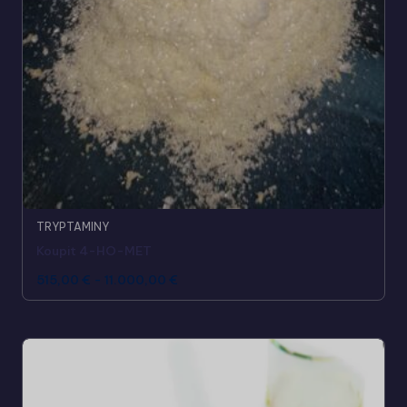
TRYPTAMINY
Koupit 4-HO-MET
515,00
€
-
11.000,00
€