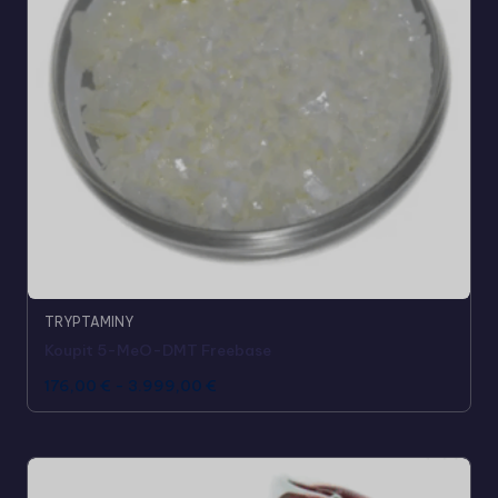
TRYPTAMINY
Koupit 5-MeO-DMT Freebase
176,00
€
-
3.999,00
€