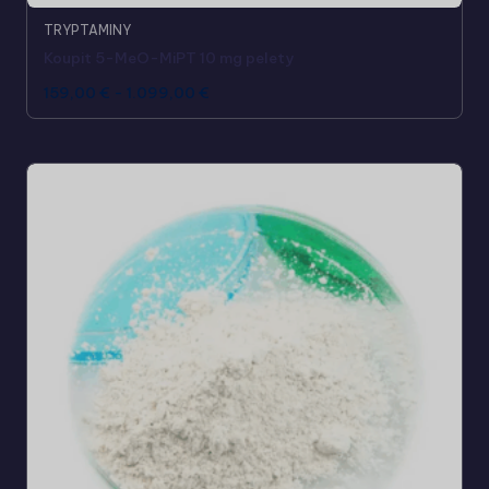
TRYPTAMINY
Koupit 5-MeO-MiPT 10 mg pelety
159,00
€
-
1.099,00
€