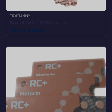
TRYPTAMINY
Koupit 4-AcO-MET 20 mg pelety
159,00
€
-
980,00
€