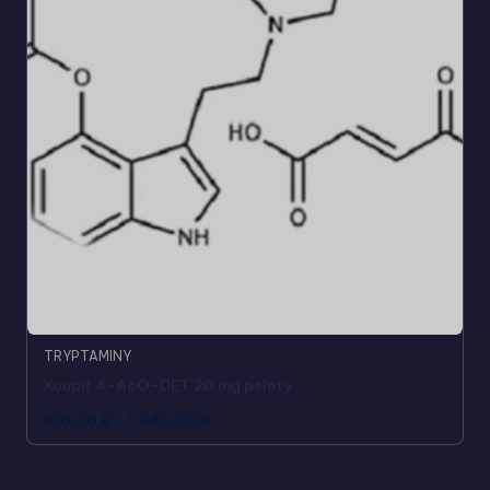
TRYPTAMINY
Koupit 4-AcO-DET 20 mg pelety
160,00
€
-
1.640,00
€