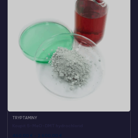
TRYPTAMINY
Koupit 5-MeO-DMT hydrochlorid
460,00
€
-
2.600,00
€