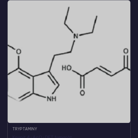
TRYPTAMINY
Koupit 4-AcO-DET fumarát