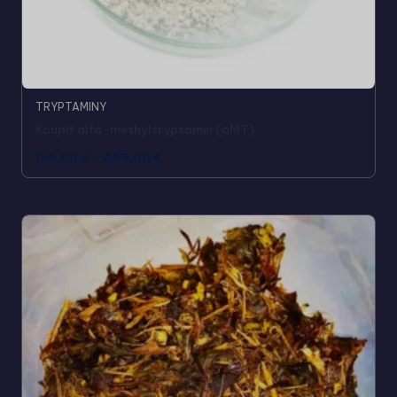
TRYPTAMINY
Koupit alfa-methyltryptamin (aMT)
159,00
€
-
499,00
€