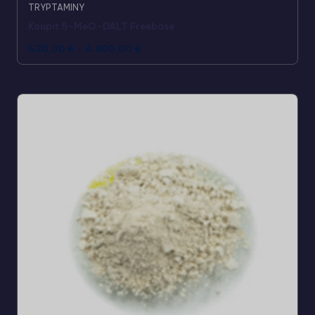
TRYPTAMINY
Koupit 5-MeO-DALT Freebase
620,00
€
-
4.800,00
€