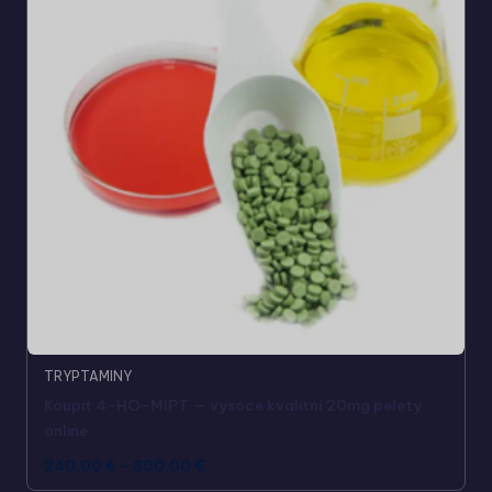
TRYPTAMINY
Koupit 4-HO-MIPT — vysoce kvalitní 20mg pelety
online
240,00
€
-
800,00
€