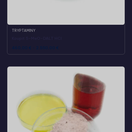
TRYPTAMINY
Koupit 5-MeO-DALT HCl
460,00
€
-
2.550,00
€