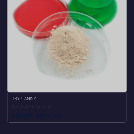
TRYPTAMINY
Koupit EPT fumarát
640,00
€
-
4.500,00
€