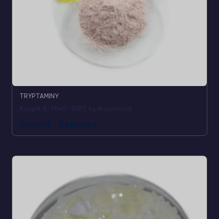
TRYPTAMINY
Koupit 5-MeO-DiPT hydrochlorid
220,00
€
-
3.850,00
€