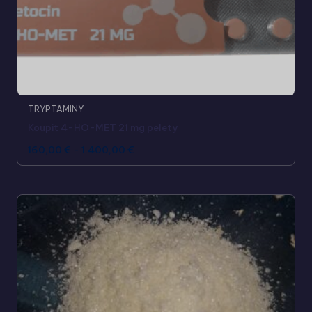
TRYPTAMINY
Koupit 4-HO-MET 21 mg pelety
160,00
€
-
1.400,00
€