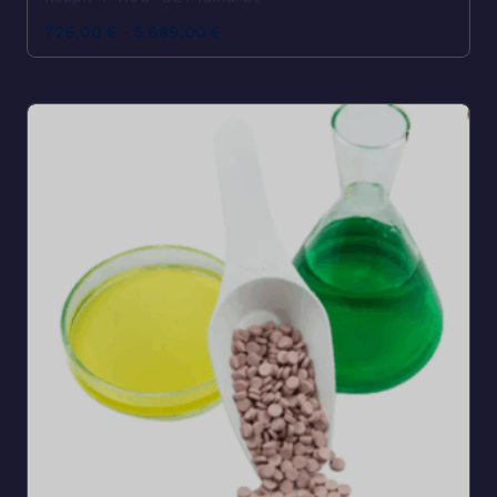
726,00
€
-
5.689,00
€