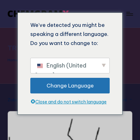
We've detected you might be
speaking a different language.
Do you want to change to:
TRYPTAMINY
Home
"
TRYPTAMINY
English (United
States)
Change Language
Zobrazeno 1. – 16. z 18 výsledků
Výchozí třídění
Close and do not switch language