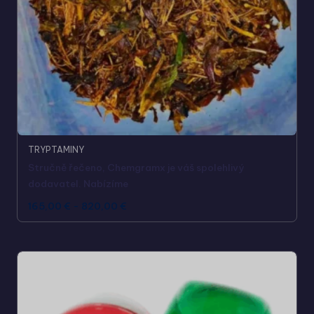
TRYPTAMINY
Stručně řečeno, Chemgramx je váš spolehlivý
dodavatel. Nabízíme
165,00
€
-
820,00
€