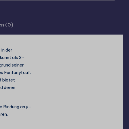
n (0)
in der
kannt als 3-
rund seiner
s Fentanyl auf.
 bietet
nd deren
ie Bindung an µ-
ren.