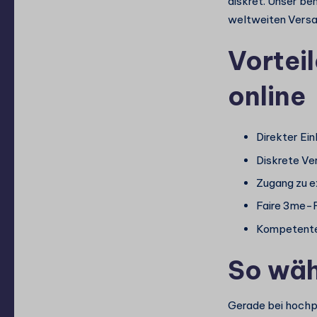
diskret. Unser be
weltweiten Versa
Vortei
online
Direkter Ei
Diskrete Ve
Zugang zu e
Faire 3me-F
Kompetente
So wäh
Gerade bei hochp