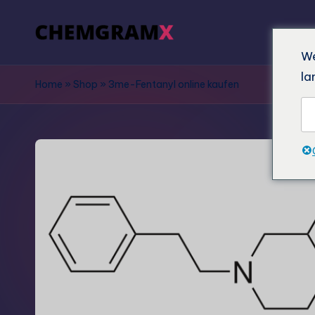
We
la
Home
»
Shop
»
3me-Fentanyl online kaufen