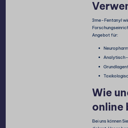
Verwe
3me-Fentanyl wir
Forschungseinrich
Angebot für:
Neuropharm
Analytisch
Grundlagen
Toxikologis
Wie un
online 
Bei uns können Si