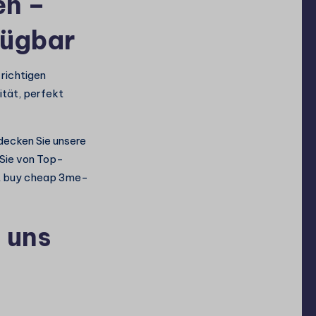
en –
fügbar
richtigen
ität, perfekt
tdecken Sie unsere
 Sie von Top-
zt buy cheap 3me-
 uns