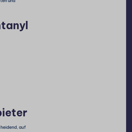
iten und
ntanyl
ieter
heidend, auf