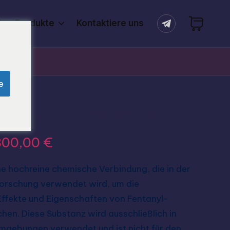
tes Produkte
Kontaktiere uns
e
anyl online kaufen
800,00
€
ne hochreine chemische Verbindung, die in der
Forschung verwendet wird, um die
ffekte und Eigenschaften von Fentanyl-
hen. Diese Substanz wird ausschließlich in
umgebungen verwendet und ist nicht für den