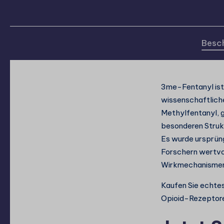
Besc
3me-Fentanyl ist 
wissenschaftlich
Methylfentanyl, 
besonderen Strukt
Es wurde ursprün
Forschern wertvo
Wirkmechanismen
Kaufen Sie echte
Opioid-Rezeptore