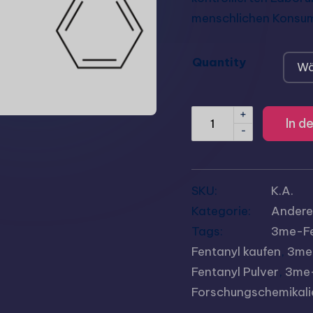
menschlichen Konsu
Quantity
+
In d
-
SKU:
K.A.
Kategorie:
Andere
Tags:
3me-Fe
Fentanyl kaufen
,
3me-
Fentanyl Pulver
,
3me-
Forschungschemikali