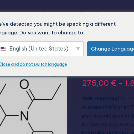
Heim
Unsere Produkte
Neues
've detected you might be speaking a different
nguage. Do you want to change to:
English (United States)
Change Languag
3me-Fent
Close and do not switch language
275,00
€
-
1.
3ME-Fentanyl
ist ei
wissenschaftlichen 
pharmakologischen E
Derivaten zu untersuc
kontrollierten Labor