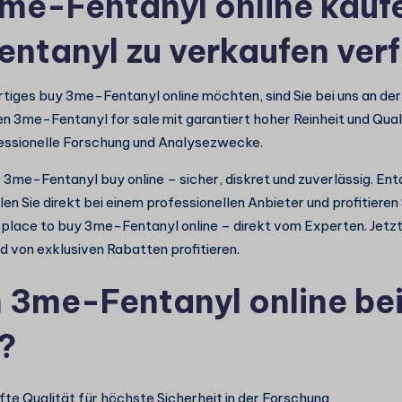
3me-Fentanyl online kauf
ntanyl zu verkaufen ver
iges buy 3me-Fentanyl online möchten, sind Sie bei uns an der 
en 3me-Fentanyl for sale mit garantiert hoher Reinheit und Qual
fessionelle Forschung und Analysezwecke.
e 3me-Fentanyl buy online – sicher, diskret und zuverlässig. En
en Sie direkt bei einem professionellen Anbieter und profitieren
t place to buy 3me-Fentanyl online – direkt vom Experten. Jet
nd von exklusiven Rabatten profitieren.
3me-Fentanyl online bei
?
te Qualität für höchste Sicherheit in der Forschung