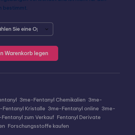
m bestimmt.
en Warenkorb legen
ntanyl
,
3me-Fentanyl Chemikalien
,
3me-
Fentanyl Kristalle
,
3me-Fentanyl online
,
3me-
Fentanyl zum Verkauf
,
Fentanyl Derivate
,
en
,
Forschungsstoffe kaufen