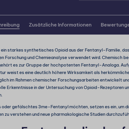
hreibung
Zusätzliche Informationen
Bewertunge
ein starkes synthetisches Opioid aus der Fentanyl-Familie, das 
en Forschung und Chemieanalyse verwendet wird. Chemisch be
gehört es zur Gruppe der hochpotenten Fentanyl-Analoga. Aufg
ur weist es eine deutlich höhere Wirksamkeit als herkömmliche
glich im Rahmen chemischer Forschungsarbeiten entwickelt und
lle Erkenntnisse in der Untersuchung von Opioid-Rezeptoren u
.
s oder gefälschtes 3me-Fentanyl
möchten, setzen es ein, um d
n zu verstehen und neue pharmakologische Studien durchzufüh