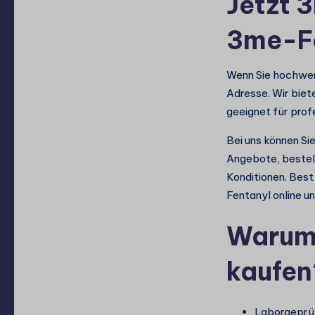
Jetzt 
3me-Fe
Wenn Sie hochwert
Adresse. Wir biet
geeignet für pro
Bei uns können Si
Angebote, bestell
Konditionen. Bes
Fentanyl online u
Warum 
kaufen
Laborgeprüf