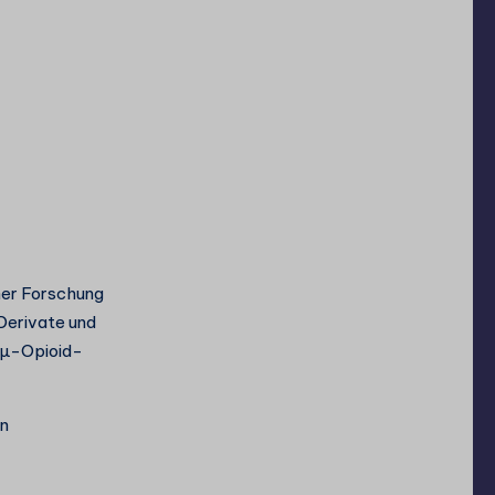
her Forschung
-Derivate und
n µ-Opioid-
on