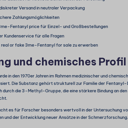
 diskreter Versand in neutraler Verpackung
sichere Zahlungsmöglichkeiten
3me-Fentanyl price für Einzel- und Großbestellungen
 Kundenservice für alle Fragen
, real or fake 3me-Fentanyl for sale zu erwerben
ng und chemisches Profil
de in den 1970er Jahren im Rahmen medizinischer und chemisc
siert. Die Substanz gehört strukturell zur Familie der Fentanyl
h durch die 3-Methyl-Gruppe, die eine stärkere Bindung an de
cht.
cht es für Forscher besonders wertvoll in der Untersuchung v
n und der Entwicklung neuer Ansätze in der Schmerzforschung.