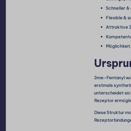
Schneller &
Flexible & 
Attraktive 
Kompetenter
Möglichkeit
Urspru
3me-Fentanyl wur
erstmals syntheti
unterscheidet sic
Rezeptor ermögli
Diese Struktur ma
Rezeptorbindunge