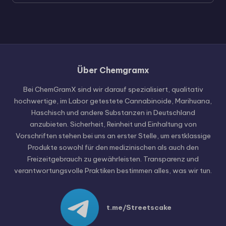
Über Chemgramx
Russian
Hungarian
Bei ChemGramX sind wir darauf spezialisiert, qualitativ
hochwertige, im Labor getestete Cannabinoide, Marihuana,
Polish
Haschisch und andere Substanzen in Deutschland
Czech
anzubieten. Sicherheit, Reinheit und Einhaltung von
Vorschriften stehen bei uns an erster Stelle, um erstklassige
English (United States)
Produkte sowohl für den medizinischen als auch den
English (Canada)
Freizeitgebrauch zu gewährleisten. Transparenz und
verantwortungsvolle Praktiken bestimmen alles, was wir tun.
German (Switzerland)
Italian
Spanish
t.me/Streetscake
Dutch