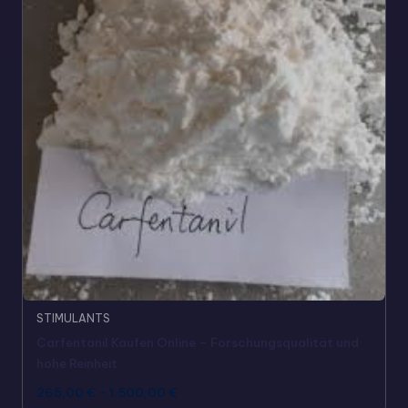
STIMULANTS
Carfentanil Kaufen Online – Forschungsqualität und
hohe Reinheit
265,00
€
-
1.500,00
€