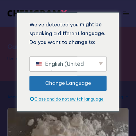
We've detected you might be
speaking a different language.
Do you want to change to:
Carfentanil Risiken und Gefahren
Home
»
Carfentanil Risiken und Gefahren
English (United
States)
Change Language
Anzeige des Einzelergebnisses
Standard-Sortierung
Close and do not switch language