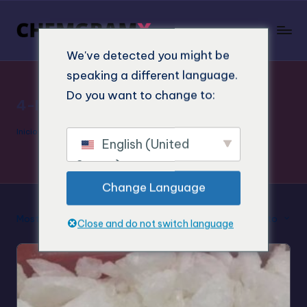
We've detected you might be
speaking a different language.
Do you want to change to:
4-MMC legal
Inicio
"
4-MMC legal
English (United
States)
Change Language
Mostrar el resultado único
Clasificación por defecto
Close and do not switch language