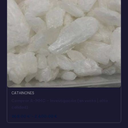
CATHINONES
Comprar 4-MMC – Investigación (en venta | alta
calidad)
365,00
€
-
2.400,00
€