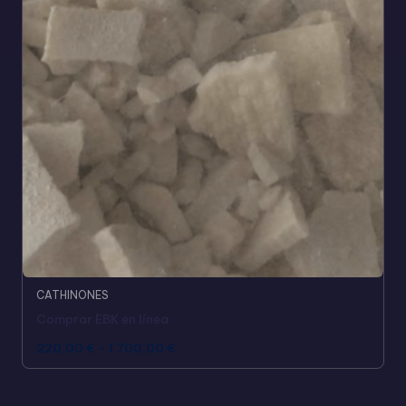
CATHINONES
Comprar EBK en línea
220,00
€
-
1.700,00
€