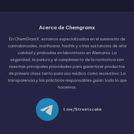
Acerca de Chemgramx
Russian
En ChemGramX, estamos especializados en el suministro de
Hungarian
cannabinoides, marihuana, hachís y otras sustancias de alta
calidad y probadas en laboratorio en Alemania. La
Polish
seguridad, la pureza y el cumplimiento de la normativa son
Czech
nuestras principales prioridades para garantizar productos
de primera clase tanto para uso médico como recreativo. La
English (United States)
transparencia y las prácticas responsables guían todo lo que
English (Canada)
hacemos.
German (Austria)
German (Switzerland)
t.me/Streetscake
Italian
Dutch