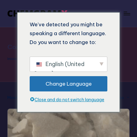
We've detected you might be
speaking a different language.
Do you want to change to:
Comprar EBK
Inicio
"
Comprar EBK
English (United
States)
Change Language
Mostrar el resultado único
Clasificación por defecto
Close and do not switch language