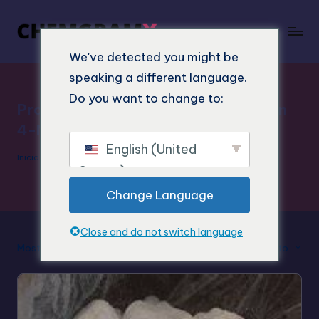
We've detected you might be
speaking a different language.
Do you want to change to:
Productos químicos de investigación
4-Me-TMP
English (United
Inicio
"
Productos químicos de investigación 4-Me-TMP
States)
Change Language
Close and do not switch language
Mostrar el resultado único
Clasificación por defecto