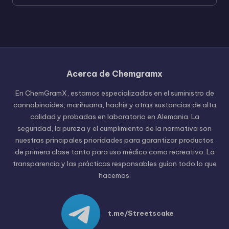
Acerca de Chemgramx
Russian
En ChemGramX, estamos especializados en el suministro de
Hungarian
cannabinoides, marihuana, hachís y otras sustancias de alta
calidad y probadas en laboratorio en Alemania. La
Polish
seguridad, la pureza y el cumplimiento de la normativa son
Czech
nuestras principales prioridades para garantizar productos
de primera clase tanto para uso médico como recreativo. La
English (United States)
transparencia y las prácticas responsables guían todo lo que
English (Canada)
hacemos.
German (Austria)
German (Switzerland)
t.me/Streetscake
Italian