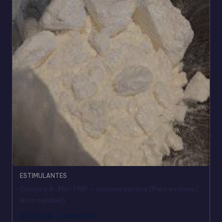
ESTIMULANTES
Compre 4-Me-TMP – máxima pureza (Pida en línea |
Alta calidad)
230,00
€
-
1.499,00
€