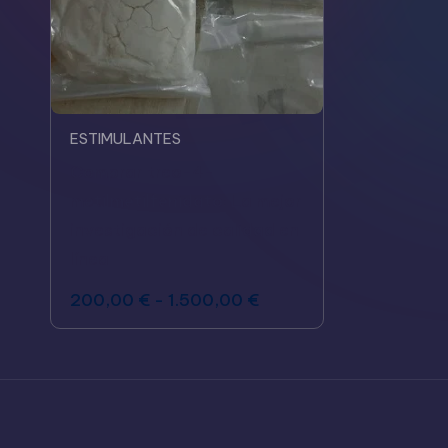
ESTIMULANTES
Comprar treo-4-
metilmetilfenidato: La mejor
investigación de calidad en
línea
200,00
€
-
1.500,00
€