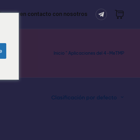
óngase en contacto con nosotros
e
Inicio
"
Aplicaciones del 4-MeTMP
Clasificación por defecto