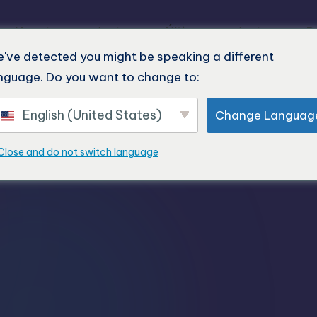
o
Nuestros productos
Últimos productos
P
've detected you might be speaking a different
nguage. Do you want to change to:
English (United States)
Change Languag
Close and do not switch language