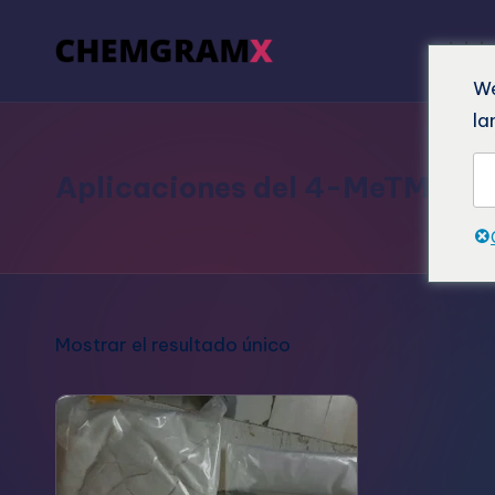
Inici
We
la
Aplicaciones del 4-MeTMP
Mostrar el resultado único