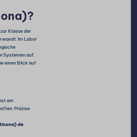
nona)?
zur Klasse der
erwandt. Im Labor
ogische
n Systemen auf.
 einen Blick auf
ist am
aften. Präzise
e
inona) de