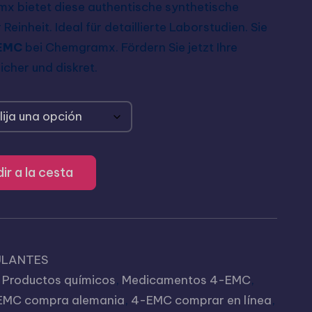
x bietet diese authentische synthetische
einheit. Ideal für detaillierte Laborstudien. Sie
EMC
bei Chemgramx. Fördern Sie jetzt Ihre
icher und diskret.
ir a la cesta
ULANTES
Productos químicos
,
Medicamentos 4-EMC
,
EMC compra alemania
,
4-EMC comprar en línea
,