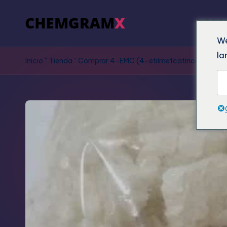
Inici
We
la
Inicio
"
Tienda
"
Comprar 4-EMC (4-etilmetcatinona) en línea