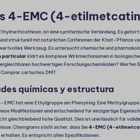
s 4-EMC (4-etilmetcati
hylmethcathinon, ist eine synthetische Verbindung. Es gehört 
sind strukturell mit natürlichen Cathinonen der Khat-Pflanze v
wertvolles Werkzeug. Es untersucht chemische und pharmakol
n particular
klärt es komplexe Wirkmechanismen in biologische
vergleichbaren hochwertigen Forschungschemikalien? Werfen Sie
n
Comprar cartuchos DMT
.
des químicas y estructura
 4-EMC hat eine Ethylgruppe am Phenylring. Eine Methylgruppe 
iese Modifikationen sind entscheidend für einzigartige Eigensch
ht gleichbleibend hohe Qualität. Dies ist unerlässlich für valid
isse. Chemgramx stellt sicher, dass Sie
4-EMC (4-etilmetcat
erhalten. Es entspricht allen Spezifikationen.