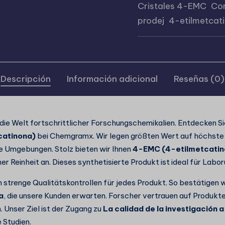
Cristales 4-EMC
,
Co
prodej
,
4-etilmetcat
Descripción
Información adicional
Reseñas (0)
n die Welt fortschrittlicher Forschungschemikalien. Entdecken S
catinona)
bei Chemgramx. Wir legen größten Wert auf höchste
e Umgebungen. Stolz bieten wir Ihnen
4-EMC (4-etilmetcatin
er Reinheit an. Dieses synthetisierte Produkt ist ideal für Lab
 strenge Qualitätskontrollen für jedes Produkt. So bestätigen w
a
, die unsere Kunden erwarten. Forscher vertrauen auf Produkte
. Unser Ziel ist der Zugang zu
La calidad de la investigación a
 Studien.