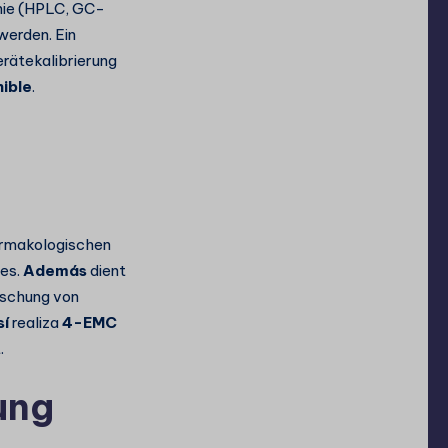
hie (HPLC, GC-
werden. Ein
erätekalibrierung
ible
.
harmakologischen
 es.
Además
dient
rschung von
sí
realiza
4-EMC
.
ung