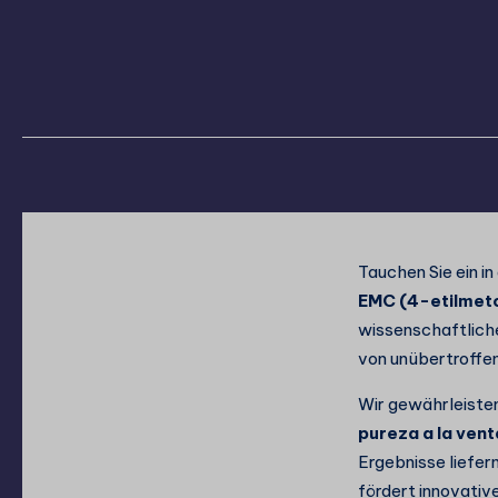
Tauchen Sie ein i
EMC (4-etilmet
wissenschaftlich
von unübertroffen
Wir gewährleisten
pureza a la vent
Ergebnisse liefern
fördert innovative