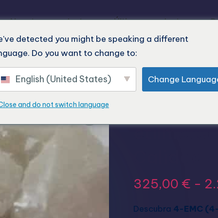
o
Nuestros productos
Últimos productos
P
've detected you might be speaking a different
nguage. Do you want to change to:
 - Calidad superior de laboratorio
English (United States)
Change Languag
Comprar 
Close and do not switch language
etilmetca
Calidad s
325,00
€
-
2
Descubra
4-EMC (4-