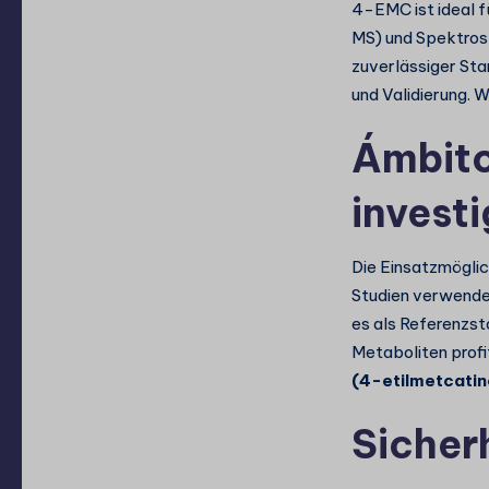
4-EMC ist ideal 
MS) und Spektrosk
zuverlässiger Sta
und Validierung. W
Ámbito
invest
Die Einsatzmöglic
Studien verwende
es als Referenzs
Metaboliten profi
(4-etilmetcatin
Sicher