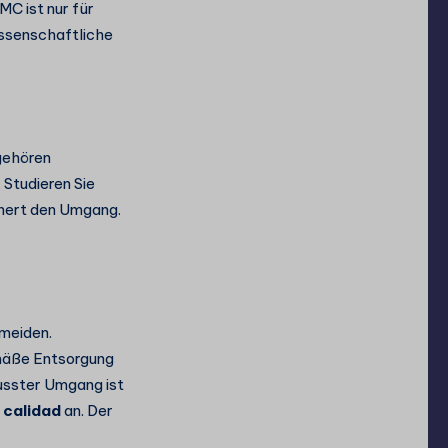
C ist nur für
ssenschaftliche
gehören
 Studieren Sie
chert den Umgang.
rmeiden.
mäße Entsorgung
wusster Umgang ist
 calidad
an. Der