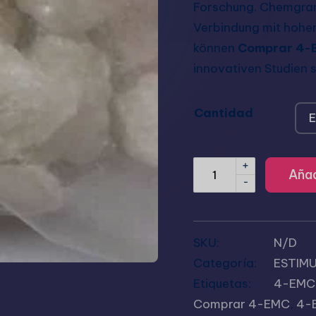
Forschung. Chemgram
Verbindung mit hoher R
können
Comprar 4-
innovativen Studien s
Cantidad
+
Añad
-
SKU:
N/D
Categoría:
ESTIM
Etiquetas:
4-EMC 
Comprar 4-EMC
,
4-