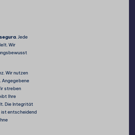
 segura
. Jede
elt. Wir
tungsbewusst
z. Wir nutzen
en. Angegebene
ir streben
ibt Ihre
 Die Integrität
s ist entscheidend
hne