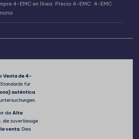
mpre 4-EMC en línea
,
Precio 4-EMC
,
4-EMC
inona
ie
Venta de 4-
 Standards für
ona) auténtica
oruntersuchungen.
ir die
Alta
, die zuverlässige
 la venta
. Dies