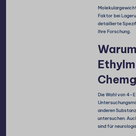
Molekulargewicht 
Faktor bei Lager
detaillierte Spezi
Ihre Forschung.
Warum
Ethylm
Chemg
Die Wahl von 4-EM
Untersuchungsmög
anderen Substanz
untersuchen. Auch
sind für neurolog