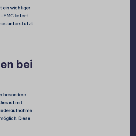
t ein wichtiger
4-EMC liefert
Dies unterstützt
en bei
rn besondere
es ist mit
-Wiederaufnahme
möglich. Diese