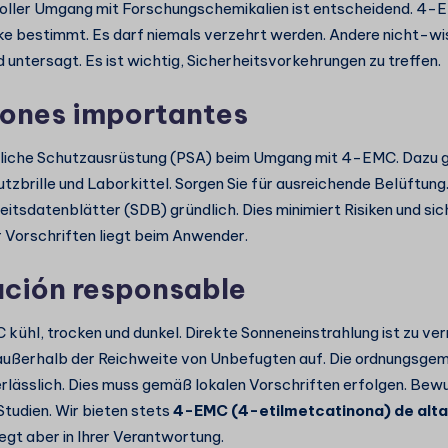
ller Umgang mit Forschungschemikalien ist entscheidend. 4-EM
 bestimmt. Es darf niemals verzehrt werden. Andere nicht-wi
untersagt. Es ist wichtig, Sicherheitsvorkehrungen zu treffen.
iones importantes
nliche Schutzausrüstung (PSA) beim Umgang mit 4-EMC. Dazu 
zbrille und Laborkittel. Sorgen Sie für ausreichende Belüftung.
eitsdatenblätter (SDB) gründlich. Dies minimiert Risiken und si
r Vorschriften liegt beim Anwender.
ción responsable
kühl, trocken und dunkel. Direkte Sonneneinstrahlung ist zu ve
außerhalb der Reichweite von Unbefugten auf. Die ordnungsge
erlässlich. Dies muss gemäß lokalen Vorschriften erfolgen. Be
Studien. Wir bieten stets
4-EMC (4-etilmetcatinona) de alta
egt aber in Ihrer Verantwortung.