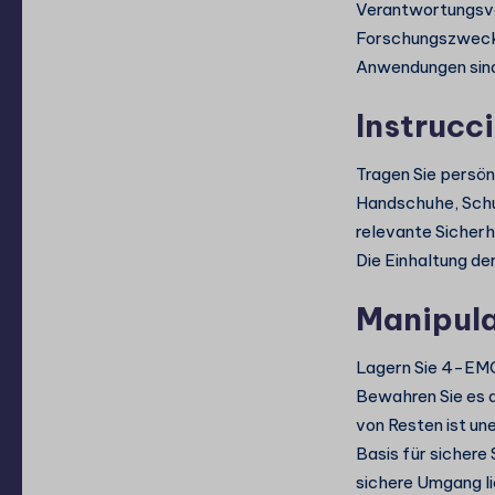
Verantwortungsvo
Forschungszwecke
Anwendungen sind 
Instrucc
Tragen Sie persö
Handschuhe, Schut
relevante Sicherh
Die Einhaltung de
Manipula
Lagern Sie 4-EMC 
Bewahren Sie es 
von Resten ist un
Basis für sichere 
sichere Umgang li