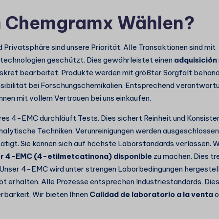
 Chemgramx Wählen?
d Privatsphäre sind unsere Priorität. Alle Transaktionen sind mit
technologien geschützt. Dies gewährleistet einen
adquisición
iskret bearbeitet. Produkte werden mit größter Sorgfalt behand
nsibilität bei Forschungschemikalien. Entsprechend verantwor
önnen mit vollem Vertrauen bei uns einkaufen.
es 4-EMC durchläuft Tests. Dies sichert Reinheit und Konsisten
 analytische Techniken. Verunreinigungen werden ausgeschloss
tätigt. Sie können sich auf höchste Laborstandards verlassen. W
r 4-EMC (4-etilmetcatinona) disponible
zu machen. Dies tre
Unser 4-EMC wird unter strengen Laborbedingungen hergestellt.
bt erhalten. Alle Prozesse entsprechen Industriestandards. Die
erbarkeit. Wir bieten Ihnen
Calidad de laboratorio a la venta
o