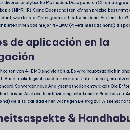
für diverse analytische Methoden. Dazu gehören Chromatograp
opie (NMR, IR). Seine Eigenschaften können präzise bestimmt 
ndard, wie der von Chemgramx, ist entscheidend. Er dient der G
ir bieten Ihnen das
mejor 4-EMC (4-etilmetcatinona) dispon
s de aplicación en la
igación
hkeiten von 4-EMC sind vielfältig. Es wird hauptsächlich in p
t. Auch toxikologische und forensische Untersuchungen nutzen
tandard. So werden neue Analysemethoden entwickelt. Die Erfo
tiert davon. Auch die Identifizierung unbekannter Substanzen.
A
ona) de alta calidad
einen wichtigen Beitrag zur Wissenschaft
heitsaspekte & Handhab