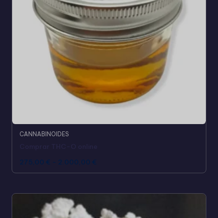
CANNABINOIDES
Comprar THC-O online
275,00
€
-
2.000,00
€