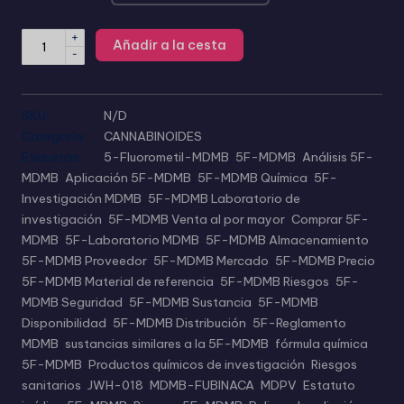
+
Añadir a la cesta
-
SKU:
N/D
Categoría:
CANNABINOIDES
Etiquetas:
5-Fluorometil-MDMB
,
5F-MDMB
,
Análisis 5F-
MDMB
,
Aplicación 5F-MDMB
,
5F-MDMB Química
,
5F-
Investigación MDMB
,
5F-MDMB Laboratorio de
investigación
,
5F-MDMB Venta al por mayor
,
Comprar 5F-
MDMB
,
5F-Laboratorio MDMB
,
5F-MDMB Almacenamiento
,
5F-MDMB Proveedor
,
5F-MDMB Mercado
,
5F-MDMB Precio
,
5F-MDMB Material de referencia
,
5F-MDMB Riesgos
,
5F-
MDMB Seguridad
,
5F-MDMB Sustancia
,
5F-MDMB
Disponibilidad
,
5F-MDMB Distribución
,
5F-Reglamento
MDMB
,
sustancias similares a la 5F-MDMB
,
fórmula química
5F-MDMB
,
Productos químicos de investigación
,
Riesgos
sanitarios
,
JWH-018
,
MDMB-FUBINACA
,
MDPV
,
Estatuto