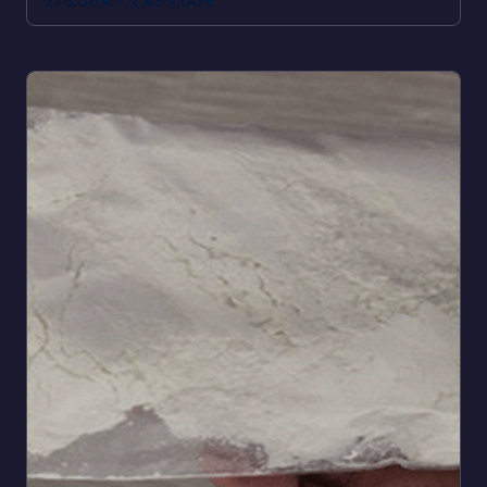
275,00
€
-
2.499,00
€