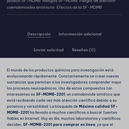
jurídico 5F-MDMB
,
Riesgos 5F-MDMB
,
Peligro de adicción
,
cannabinoides sintéticos
,
Efectos de la 5F-MDMB
Descripción
Información adicional
Enviar solicitud
Reseñas (0)
El mundo de los productos químicos para investigación está
evolucionando rápidamente. Constantemente se crean nuevas
sustancias que permiten a los investigadores comprender mejor
los procesos neuroquímicos. Uno de estos compuestos tan
interesantes es
5F-MDMB-2201
, un cannabinoide sintético que
está recibiendo cada vez más atención científica debido a su
potencia y versatilidad. La búsqueda de
Máxima calidad 5F-
MDMB-2201
ha llevado a muchos científicos a buscar fuentes
fiables en Internet. Hoy en día, muchos laboratorios y científicos
deciden,
5F-MDMB-2201 para comprar en línea
, ya que el