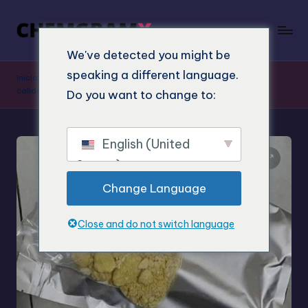
We've detected you might be
speaking a different language.
Inicio
"
Tienda
"
Comprar 5F-MDMB-2201: investigación, alta
calidad
Do you want to change to:
English (United
States)
Change Language
Close and do not switch language