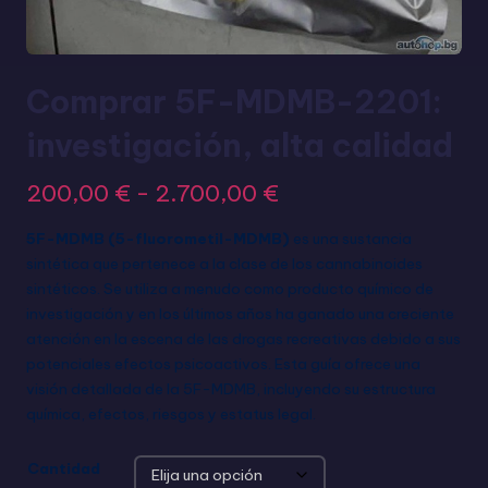
Comprar 5F-MDMB-2201:
investigación, alta calidad
200,00
€
-
2.700,00
€
5F-MDMB (5-fluorometil-MDMB)
es una sustancia
sintética que pertenece a la clase de los cannabinoides
sintéticos. Se utiliza a menudo como producto químico de
investigación y en los últimos años ha ganado una creciente
atención en la escena de las drogas recreativas debido a sus
potenciales efectos psicoactivos. Esta guía ofrece una
visión detallada de la 5F-MDMB, incluyendo su estructura
química, efectos, riesgos y estatus legal.
Cantidad