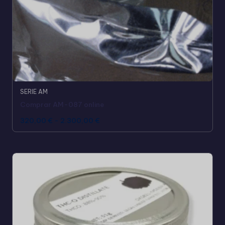
SERIE AM
Comprar AM-087 online
320,00
€
-
2.300,00
€