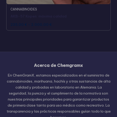
CANNABINOIDES
AKB-57 Kopen: máxima calidad
235,00
€
-
2.000,00
€
Acerca de Chemgramx
Russian
En ChemGramX, estamos especializados en el suministro de
Hungarian
cannabinoides, marihuana, hachís y otras sustancias de alta
calidad y probadas en laboratorio en Alemania. La
Polish
seguridad, la pureza y el cumplimiento de la normativa son
Czech
nuestras principales prioridades para garantizar productos
de primera clase tanto para uso médico como recreativo. La
English (United States)
transparencia y las prácticas responsables guían todo lo que
English (Canada)