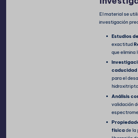
investig
El material se uti
investigación prec
Estudios de
exactitud
R
que elimina 
Investigaci
caducidad
para el des
hidroxitript
Análisis c
validación 
espectromet
Propiedade
física
de la 