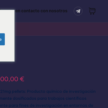
óngase en contacto con nosotros
e
 4-HO-MET 21mg
400,00
€
mg pellets: Producto químico de investigación
mente dosificados para trabajos científicos
ente para fines de investigación en entornos de