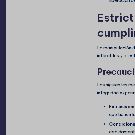
liberación de
Estric
cumpli
La manipulación d
inflexibles y el e
Precauci
Las siguientes med
integridad experi
Exclusivam
que tienen l
Condicione
debidament