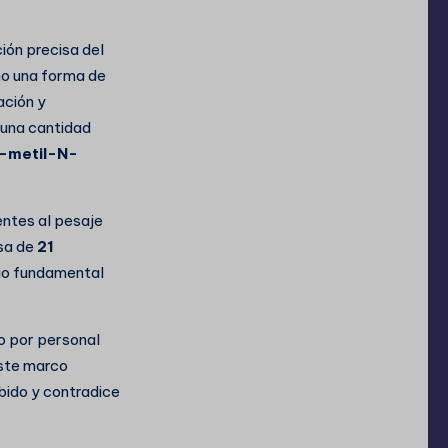
ión precisa del
o una forma de
ación y
 una cantidad
-metil-N-
entes al pesaje
isa de
21
vio fundamental
do por personal
este marco
bido y contradice