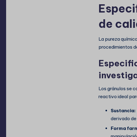
Especi
de cal
La pureza química
procedimientos de
Especifi
investig
Los gránulos se c
reactivo ideal par
Sustancia:
derivado de 
Forma far
manipulació