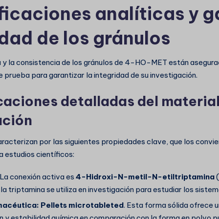
ficaciones analíticas y g
idad de los gránulos
 y la consistencia de los gránulos de 4-HO-MET están asegura
 prueba para garantizar la integridad de su investigación.
caciones detalladas del material
ación
aracterizan por las siguientes propiedades clave, que los convie
a estudios científicos:
La conexión activa es
4-Hidroxi-N-metil-N-etiltriptamina
(
la triptamina se utiliza en investigación para estudiar los siste
macéutica:
Pellets microtableted
. Esta forma sólida ofrece 
n y estabilidad química en comparación con la forma en polvo p