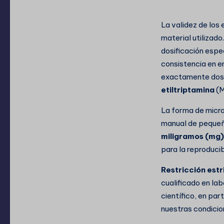
La validez de los
material utilizado
dosificación espe
consistencia en e
exactamente dosif
etiltriptamina
(M
La forma de micro
manual de pequeña
miligramos (mg)
para la reproduci
Restricción estr
cualificado en la
científico, en pa
nuestras condicio