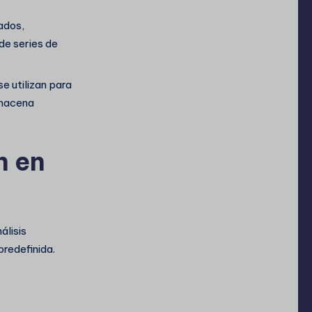
ados,
de series de
e utilizan para
macena
n en
álisis
predefinida.