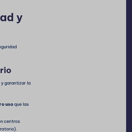
dad y
eguridad
rio
y garantizar la
ro uso
que las
n centros
atorio).