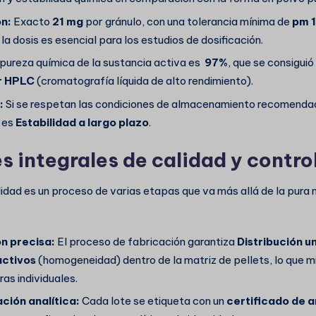
ón:
Exacto
21 mg
por gránulo, con una tolerancia mínima de
pm 
 la dosis es esencial para los estudios de dosificación.
pureza química de la sustancia activa es
97%
, que se consigui
or HPLC
(cromatografía líquida de alto rendimiento).
:
Si se respetan las condiciones de almacenamiento recomendad
 es
Estabilidad a largo plazo
.
 integrales de calidad y control
lidad es un proceso de varias etapas que va más allá de la pura 
n precisa:
El proceso de fabricación garantiza
Distribución u
activos
(homogeneidad) dentro de la matriz de pellets, lo que mi
as individuales.
ión analítica:
Cada lote se etiqueta con un
certificado de a