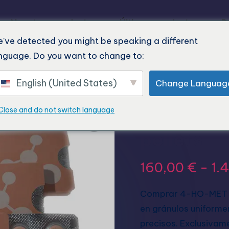
o
Nuestros productos
Últimos productos
P
've detected you might be speaking a different
nguage. Do you want to change to:
English (United States)
Change Languag
Comprar
Close and do not switch language
pellets
160,00
€
-
1.
Comprar 4-HO-MET 21
en gránulos uniforme
precisos. Exclusivam