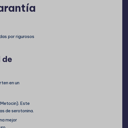
arantía
das por rigurosos
 de
rten en un
Metocin). Este
mas de serotonina.
una mejor
uro.