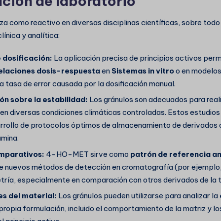
ación de laboratorio
liza como reactivo en diversas disciplinas científicas, sobre todo
línica y analítica:
 dosificación:
La aplicación precisa de principios activos per
elaciones dosis-respuesta
en
Sistemas in vitro
o en modelos 
la tasa de error causada por la dosificación manual.
ón sobre la estabilidad:
Los gránulos son adecuados para real
en diversas condiciones climáticas controladas. Estos estudio
arrollo de protocolos óptimos de almacenamiento de derivados 
amina.
omparativos:
4-HO-MET sirve como
patrón de referencia an
de nuevos métodos de detección en cromatografía (por ejempl
ría, especialmente en comparación con otros derivados de la t
s del material:
Los gránulos pueden utilizarse para analizar la
propia formulación, incluido el comportamiento de la matriz y 