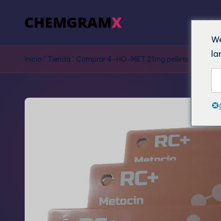
Inici
We
la
Inicio
"
Tienda
"
Comprar 4-HO-MET 21mg pellets