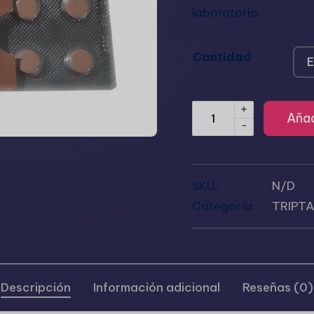
laboratorio.
Cantidad
+
Añad
-
SKU:
N/D
Categoría:
TRIPT
Descripción
Información adicional
Reseñas (0)