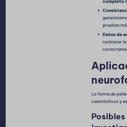
completo
l
Consistenci
garantizam
pruebas más
Datos de es
optimizar la
correctame
Aplica
neurof
La forma de pell
cuantitativos y e
Posibles