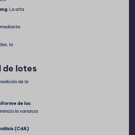
1mg
. La alta
ó mediante
as, la
 de lotes
medición de la
niforme de los
nimiza la varianza
nálisis (CdA)