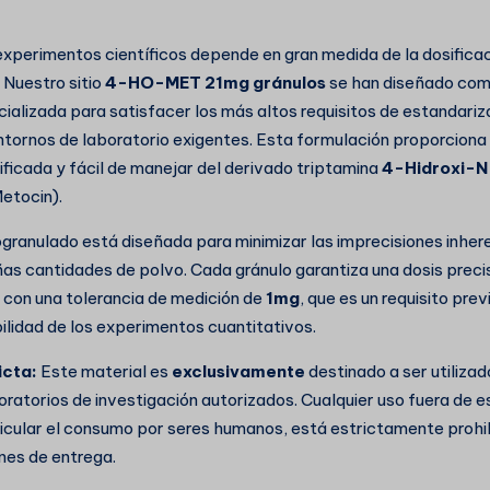
 experimentos científicos depende en gran medida de la dosificac
. Nuestro sitio
4-HO-MET 21mg gránulos
se han diseñado com
cializada para satisfacer los más altos requisitos de estandariz
ntornos de laboratorio exigentes. Esta formulación proporciona
icada y fácil de manejar del derivado triptamina
4-Hidroxi-N
etocin).
granulado está diseñada para minimizar las imprecisiones inher
s cantidades de polvo. Cada gránulo garantiza una dosis prec
con una tolerancia de medición de
1mg
, que es un requisito pre
bilidad de los experimentos cuantitativos.
icta:
Este material es
exclusivamente
destinado a ser utiliza
boratorios de investigación autorizados. Cualquier uso fuera de 
rticular el consumo por seres humanos, está estrictamente prohi
nes de entrega.