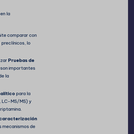
 en la
mite comparar con
preclínicos, lo
izar
Pruebas de
s son importantes
de la
alítico
para la
o, LC-MS/MS) y
riptamina.
caracterización
los mecanismos de