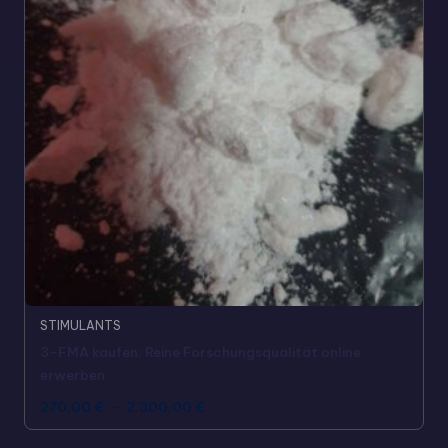
STIMULANTS
3-FMA kaufen: Reine Forschungsqualität online
erwerben
270,00
€
–
2.300,00
€