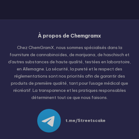
À propos de Chemgramx
Russian
Hungarian
Chez ChemGramX, nous sommes spécialisés dans la
fourniture de cannabinoïdes, de marijuana, de haschisch et
Polish
d'autres substances de haute qualité, testées en laboratoire,
Czech
en Allemagne. La sécurité, la pureté et le respect des
réglementations sont nos priorités afin de garantir des
English (United States)
produits de première qualité, tant pour l'usage médical que
English (Canada)
récréatif. La transparence et les pratiques responsables
déterminent tout ce que nous faisons.
German (Austria)
German (Switzerland)
Italian
t.me/Streetscake
Spanish