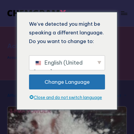
We've detected you might be
speaking a different language.
Do you want to change to:
Acheter 3-FMA
Accueil
"
Acheter 3-FMA
English (United
States)
Change Language
Afficher le résultat unique
Tri par défaut
Close and do not switch language