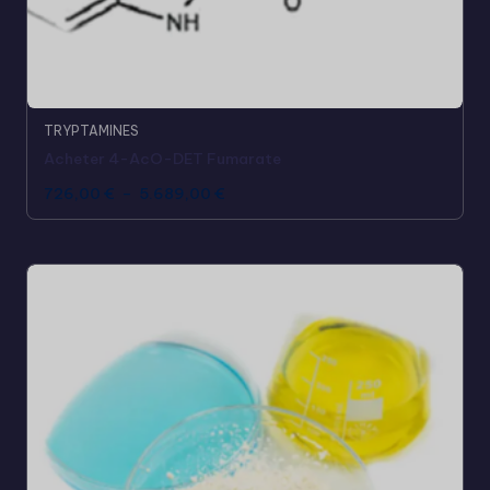
TRYPTAMINES
Acheter 4-AcO-DET Fumarate
726,00
€
–
5.689,00
€