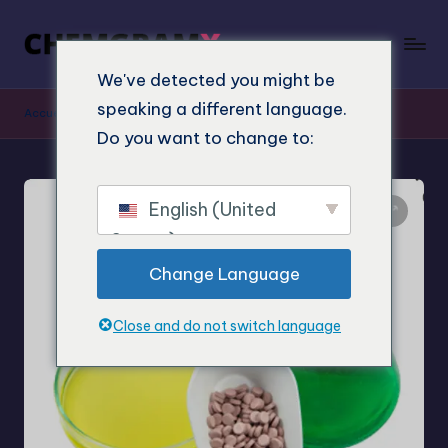
We've detected you might be
speaking a different language.
Accueil
"
Boutique
"
Acheter 4-AcO-MET 20mg granulés
Do you want to change to:
English (United
States)
Change Language
Close and do not switch language