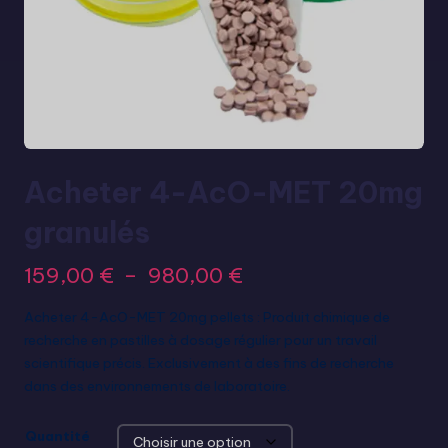
Acheter 4-AcO-MET 20mg
granulés
159,00
€
–
980,00
€
Acheter 4-AcO-MET 20mg pellets : Produit chimique de
recherche en pastilles à dosage régulier pour un travail
scientifique précis. Exclusivement à des fins de recherche
dans des environnements de laboratoire.
Quantité