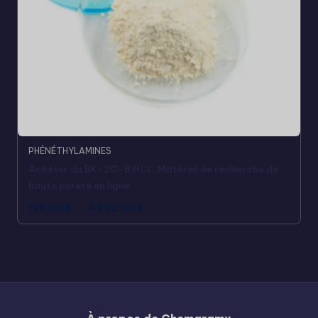
PHÉNÉTHYLAMINES
Acheter du BK-2C-B HCl : Matériel de recherche de
haute pureté en ligne
195,00
€
–
4.790,00
€