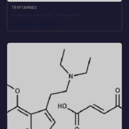
TRYPTAMINES
Acheter 5-MeO-MiPT 10mg pellets
159,00
€
–
1.099,00
€