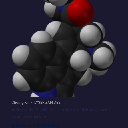
Chemgramx
,
LYSERGAMIDES
Acheter du 1P-MiPLA – L-tartrate de haute pureté
pour la recherche
600,00
€
–
2.400,00
€