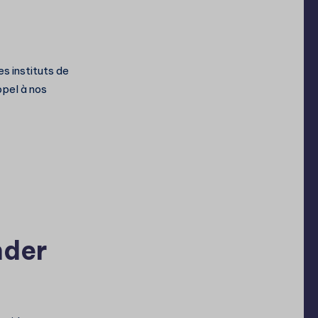
s instituts de
ppel à nos
nder