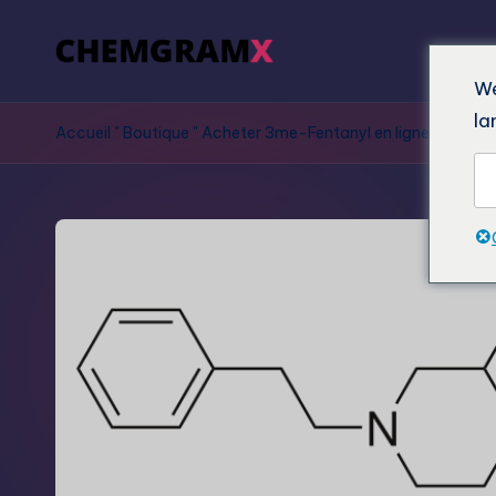
We
la
Accueil
"
Boutique
"
Acheter 3me-Fentanyl en ligne