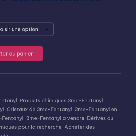
ter au panier
ntanyl
,
Produits chimiques 3me-Fentanyl
,
yl
,
Cristaux de 3me-Fentanyl
,
3me-Fentanyl en
-Fentanyl
,
3me-Fentanyl à vendre
,
Dérivés du
imiques pour la recherche
,
Acheter des
rche