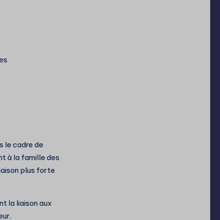
ées
s le cadre de
 à la famille des
iaison plus forte
t la liaison aux
eur.