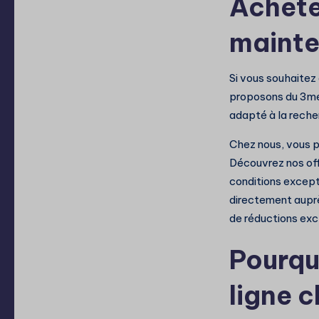
Achete
mainte
Si vous souhaitez
proposons du 3me 
adapté à la recher
Chez nous, vous po
Découvrez nos off
conditions except
directement auprè
de réductions exc
Pourqu
ligne c