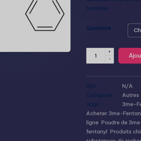
humaine.
Quantité
+
Ajou
-
SKU :
N/A
Catégorie :
Autres
Tags :
3me-Fe
Acheter 3me-Fentan
ligne
,
Poudre de 3me
fentanyl
,
Produits ch
substances de reche