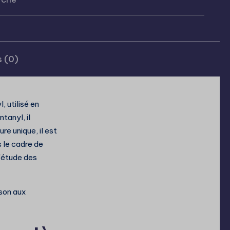
 (0)
 utilisé en
tanyl, il
e unique, il est
 le cadre de
l'étude des
ison aux