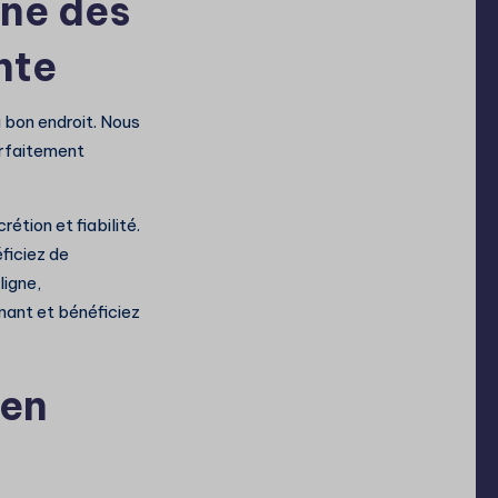
gne dès
nte
 bon endroit. Nous
arfaitement
tion et fiabilité.
ficiez de
ligne,
nant et bénéficiez
 en