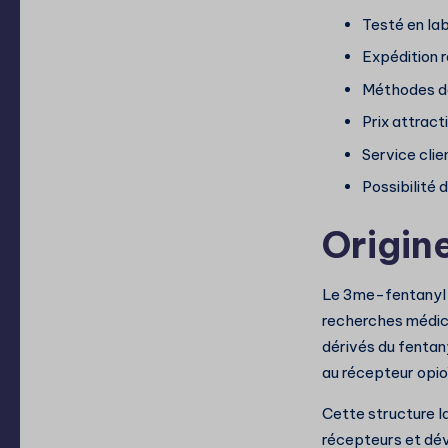
Testé en lab
Expédition 
Méthodes de
Prix attrac
Service cli
Possibilité
Origine
Le 3me-fentanyl a
recherches médica
dérivés du fentany
au récepteur opio
Cette structure la
récepteurs et dév