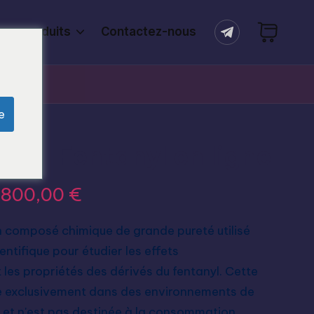
ers produits
Contactez-nous
e
3me-Fentanyl en ligne
.800,00
€
n composé chimique de grande pureté utilisé
entifique pour étudier les effets
les propriétés des dérivés du fentanyl. Cette
ée exclusivement dans des environnements de
s et n'est pas destinée à la consommation