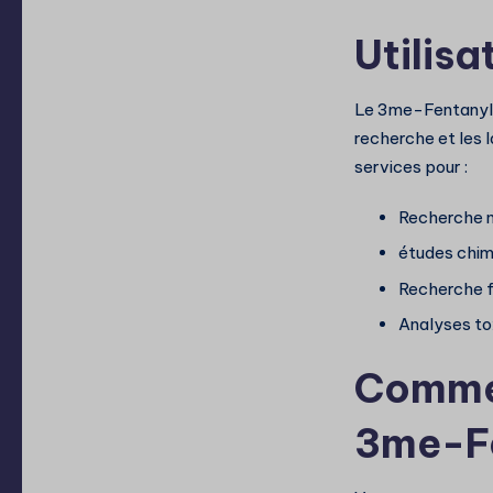
Utilis
Le 3me-Fentanyl es
recherche et les 
services pour :
Recherche 
études chim
Recherche f
Analyses to
Commen
3me-Fe