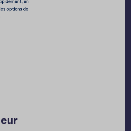
apidement, en
des options de
.
seur