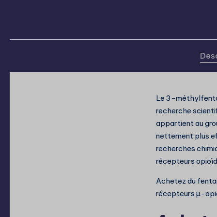
Desc
Le 3-méthylfentany
recherche scienti
appartient au grou
nettement plus ef
recherches chimiq
récepteurs opioïd
Achetez du fentan
récepteurs µ-opi