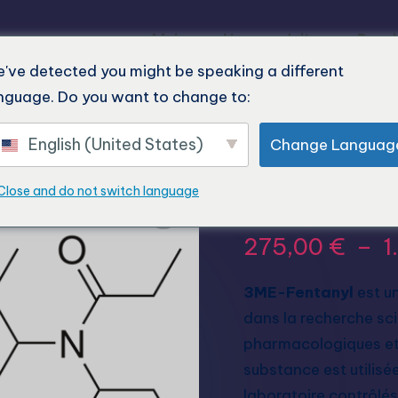
Maison
Nos produits
Derni
've detected you might be speaking a different
nguage. Do you want to change to:
English (United States)
Change Languag
Acheter 
Close and do not switch language
275,00
€
–
1
3ME-Fentanyl
est u
dans la recherche sci
pharmacologiques et 
substance est utilis
laboratoire contrôlé