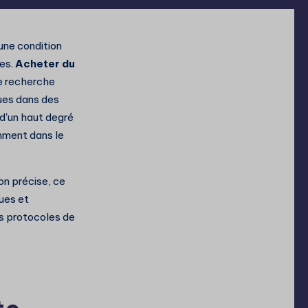
une condition
ces.
Acheter du
e recherche
ques dans des
d'un haut degré
amment dans le
on précise, ce
ues et
des protocoles de