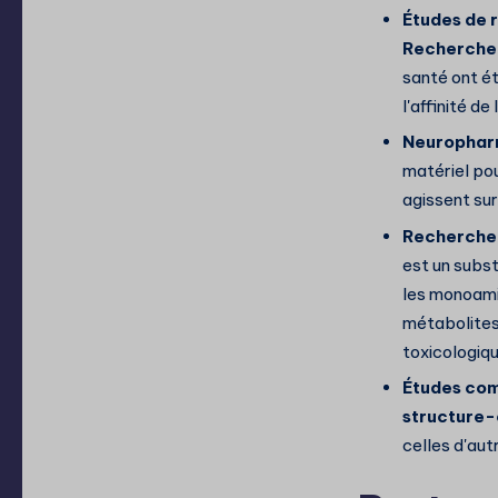
Études de 
Recherche 
santé ont ét
l'affinité d
Neuropharm
matériel pou
agissent sur
Recherche 
est un subst
les monoami
métabolites
toxicologiqu
Études com
structure-
celles d'au