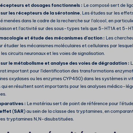
récepteurs et dosages fonctionnels :
Le composé sert de liga
sur les récepteurs de la sérotonine
, Les études sur les effets
é menées dans le cadre de la recherche sur l'alcool, en particuli
e liaison et l'activité sur des sous-types tels que 5-HT1A et 5-H
acologie et étude des mécanismes d'action :
Les chercheur
r étudier les mécanismes moléculaires et cellulaires par lesque
 les circuits neuronaux et les voies de signalisation.
sur le métabolisme et analyse des voies de dégradation :
L
rat important pour l'identification des transformations enzymat
nes oxydases ou les enzymes CYP450) dans les systèmes in vit
 qui en résultent sont importants pour les analyses médico-lég
es.
paratives :
Le matériau sert de point de référence pour l'étud
effet
(
SAR
) au sein de la classe des tryptamines, en comparan
tres tryptamines N,N-disubstituées.