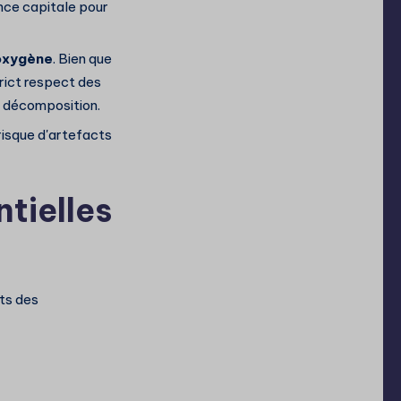
ance capitale pour
l'oxygène
. Bien que
trict respect des
la décomposition.
risque d'artefacts
tielles
ets des