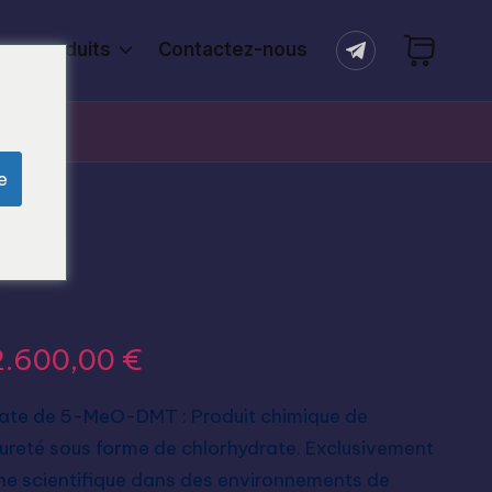
ers produits
Contactez-nous
e
e chlorhydrate de 5-
T
2.600,00
€
rate de 5-MeO-DMT : Produit chimique de
ureté sous forme de chlorhydrate. Exclusivement
che scientifique dans des environnements de