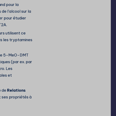
nd pour la
 de l'alcool sur la
er pour étudier
T2A.
s utilisent ce
ls les tryptamines
e 5-MeO-DMT
iques (par ex. par
ro. Les
ales et
e de
Relations
t ses propriétés à