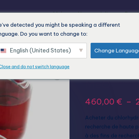
Maison
Nos produits
Derni
've detected you might be speaking a different
nguage. Do you want to change to:
T
English (United States)
Change Languag
Acheter l
Close and do not switch language
MeO-DM
460,00
€
–
Acheter du chlorhyd
recherche de haute p
à des fins de recher