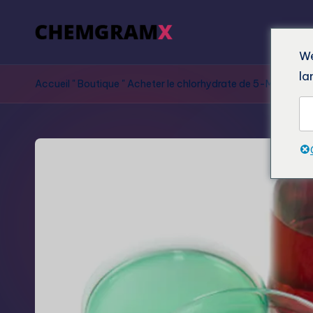
We
la
Accueil
"
Boutique
"
Acheter le chlorhydrate de 5-MeO-DM