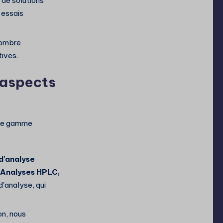
 de solutions
s essais
nombre
tives.
 aspects
ne gamme
 d'analyse
Analyses HPLC,
d'analyse, qui
on, nous