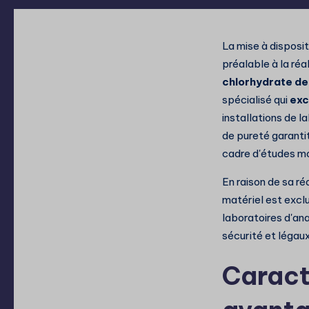
La mise à disposit
préalable à la ré
chlorhydrate d
spécialisé qui
exc
installations de 
de pureté garantit
cadre d'études mo
En raison de sa ré
matériel est excl
laboratoires d'ana
sécurité et légaux
Caract