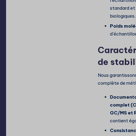
l'échantillo
standard et 
biologiques.
Poids moléc
d'échantillo
Caractér
de stabil
Nous garantisson
complète de méth
Documentat
complet (
GC/MS et 
contient ég
Consistance