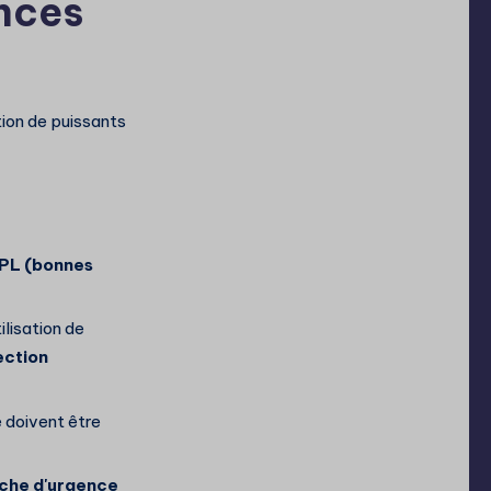
ences
tion de puissants
PL (bonnes
ilisation de
ection
e doivent être
uche d'urgence