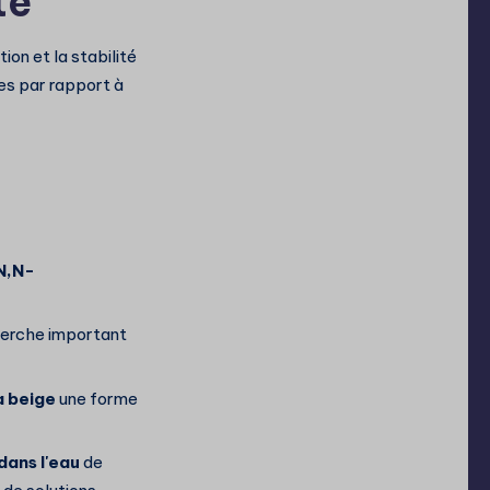
te
on et la stabilité
es par rapport à
N,N-
cherche important
à beige
une forme
dans l'eau
de