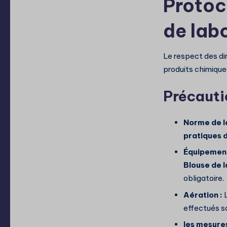
Protoc
de labo
Le respect des dir
produits chimique
Précauti
Norme de l
pratiques 
Équipement 
Blouse de l
obligatoire.
Aération :
L
effectués s
les mesure