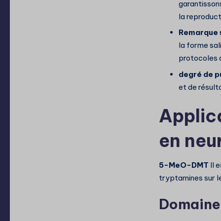
garantisson
la reproduct
Remarque su
la forme sal
protocoles d
degré de p
et de résult
Applic
en neu
5-MeO-DMT
Il 
tryptamines sur l
Domaines