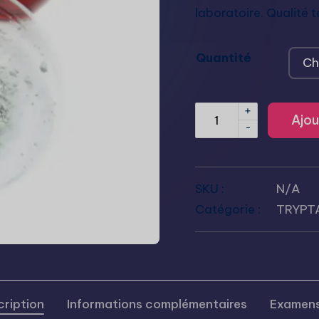
laboratoire. Qualité 
Quantité
+
Ajou
-
SKU :
N/A
Catégorie :
TRYPT
ription
Informations complémentaires
Examens