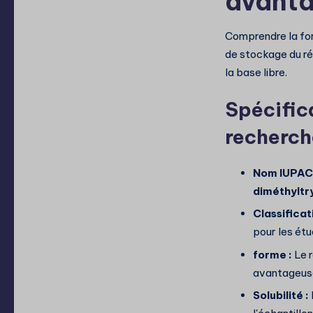
avanta
Comprendre la form
de stockage du ré
la base libre.
Spécific
recherch
Nom IUPAC 
diméthyltr
Classificat
pour les étu
forme :
Le r
avantageuse
Solubilité :