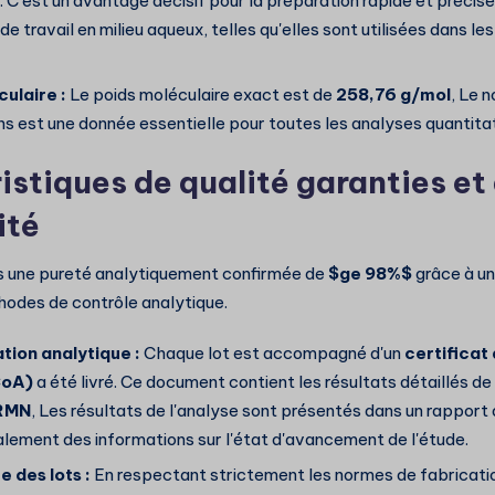
n. C'est un avantage décisif pour la préparation rapide et précise
de travail en milieu aqueux, telles qu'elles sont utilisées dans le
ulaire :
Le poids moléculaire exact est de
258,76 g/mol
, Le 
ns est une donnée essentielle pour toutes les analyses quantita
istiques de qualité garanties et
ité
s une pureté analytiquement confirmée de
$ge 98%$
grâce à u
odes de contrôle analytique.
ion analytique :
Chaque lot est accompagné d'un
certificat
CoA)
a été livré. Ce document contient les résultats détaillés de
RMN
, Les résultats de l'analyse sont présentés dans un rapport 
alement des informations sur l'état d'avancement de l'étude.
 des lots :
En respectant strictement les normes de fabricati