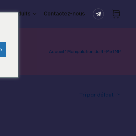
ers produits
Contactez-nous
e
Accueil
"
Manipulation du 4-MeTMP
Tri par défaut