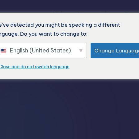
Maison
Nos produits
Derni
've detected you might be speaking a different
nguage. Do you want to change to:
English (United States)
Change Languag
Close and do not switch language