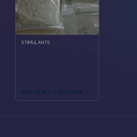
STIMULANTS
Acheter du thréo-4-
méthylphénidate : Une
recherche de qualité en
ligne
200,00
€
–
1.500,00
€