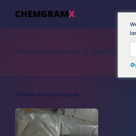
We
la
Manipulation du 4-MeTMP
Afficher le résultat unique