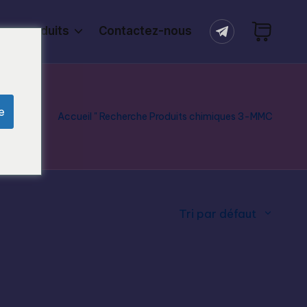
ers produits
Contactez-nous
e
Accueil
"
Recherche Produits chimiques 3-MMC
Tri par défaut