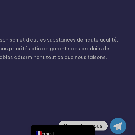
Russian
Hungarian
Polish
hisch et d'autres substances de haute qualité,
Czech
nos priorités afin de garantir des produits de
English (United States)
sables déterminent tout ce que nous faisons.
English (Canada)
German (Austria)
German (Switzerland)
Italian
Spanish
Dutch
German
Contactez-nous
French