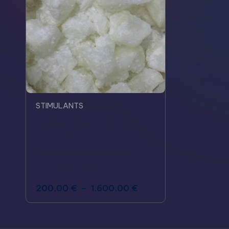
STIMULANTS
Achetez du 3-MMC en
ligne : 3-
méthylméthcathinone
originale disponible
200,00
€
–
1.600,00
€