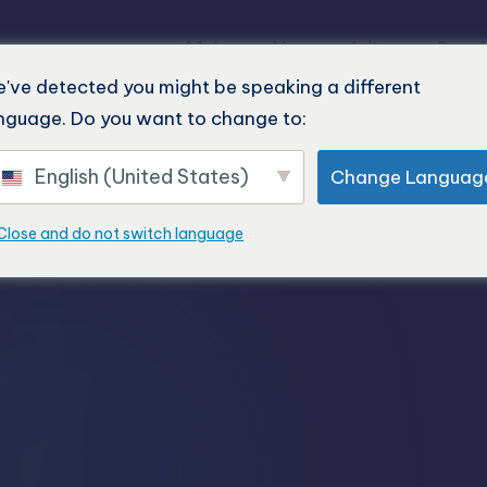
Maison
Nos produits
Derni
've detected you might be speaking a different
nguage. Do you want to change to:
English (United States)
Change Languag
es 3-MMC
Close and do not switch language