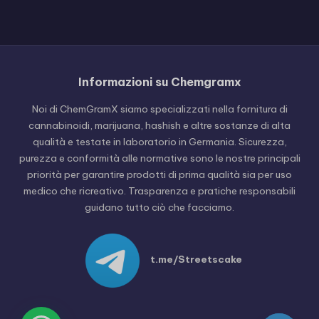
Russian
Informazioni su Chemgramx
Hungarian
Noi di ChemGramX siamo specializzati nella fornitura di
Polish
cannabinoidi, marijuana, hashish e altre sostanze di alta
Czech
qualità e testate in laboratorio in Germania. Sicurezza,
purezza e conformità alle normative sono le nostre principali
English (United States)
priorità per garantire prodotti di prima qualità sia per uso
English (Canada)
medico che ricreativo. Trasparenza e pratiche responsabili
guidano tutto ciò che facciamo.
German (Austria)
German (Switzerland)
Spanish
t.me/Streetscake
Dutch
French