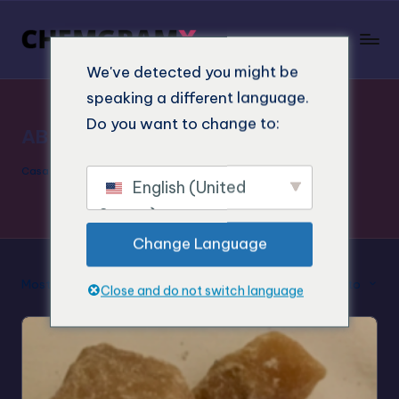
We've detected you might be
speaking a different language.
Do you want to change to:
AB-FUBINACA Prodotti chimici
Casa
"
AB-FUBINACA Prodotti chimici
English (United
States)
Change Language
Mostrare il singolo risultato
Ordinamento predefinito
Close and do not switch language