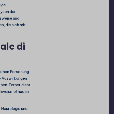
sige
lysen der
gsweise und
n, die sich mit
ale di
ichen Forschung
die Auswirkungen
hen. Ferner dient
achweismethoden
n Neurologie und