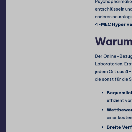
Psychopharmakolo
entschlüsseln un
anderen neurologi
4-MEC Hyper ve
Warum 
Der Online-Bezug
Laboratorien. Ers
jedem Ort aus
4-
die sonst für die
Bequemlich
effizient v
Wettbewerb
einer kosten
Breite Ver