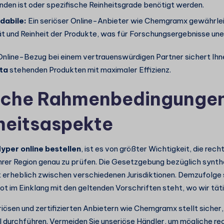
nden ist oder spezifische Reinheitsgrade benötigt werden.
idabile:
Ein seriöser Online-Anbieter wie Chemgramx gewährlei
ät und Reinheit der Produkte
, was für Forschungsergebnisse unerl
Online-Bezug bei einem vertrauenswürdigen Partner sichert Ih
ita
stehenden Produkten mit maximaler Effizienz.
iche Rahmenbedingunge
heitsaspekte
per online bestellen
, ist es von größter Wichtigkeit, die rech
hrer Region genau zu prüfen. Die Gesetzgebung bezüglich synth
t erheblich zwischen verschiedenen Jurisdiktionen. Demzufolge s
t im Einklang mit den geltenden Vorschriften steht, wo wir täti
riösen und zertifizierten Anbietern wie Chemgramx stellt sicher,
 durchführen. Vermeiden Sie unseriöse Händler, um mögliche re