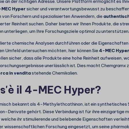
e an der richtigen Adresse. Unsere Plattform ermöglicht es Ihn
-MEC Hyper
sicher und verantwortungsbewusst zu beschaffen
 von Forschern und spezialisierten Anwendern, die
authentisc
erter Reinheit suchen. Daher bieten wir Ihnen Produkte, die str
en unterliegen, um Ihre Forschungsziele optimal zu unterstützen
illierte chemische Analysen durchführen oder die Eigenschaften 
ten Umfeld untersuchen möchten, hier können Sie
4-MEC Hyper 
tellen sicher, dass alle Produkte eine hohe Reinheit aufweisen, w
Forschungsergebnisse unerlässlich ist. Dies macht Chemgramx z
erca in vendita
stehende Chemikalien.
s'è il 4-MEC Hyper?
misch bekannt als 4-Methylethcathinon, ist ein synthetisches S
on-Derivate gehört. Diese Verbindung ist für ihre einzigartige 
 welche ihr stimulierende und belebende Eigenschaften verleih
 der wissenschaftlichen Forschung eingesetzt, um seine pharmak