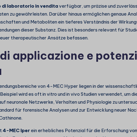
 di laboratorio in vendita
verfügbar, um präzise und zuverläs
aten zu gewährleisten. Darüber hinaus ermöglichen genaue Ana
schaften und Metaboliten ein tieferes Verständnis der Wirkun
ndungen dieser Substanz. Dies ist besonders relevant für Studie
neuer therapeutischer Ansätze befassen.
di applicazione e potenzi
a
endungsbereiche von 4-MEC Hyper liegen in der wissenschaftl
Beispiel wird es oft in vitro und in vivo Studien verwendet, um 
auf neuronale Netzwerke, Verhalten und Physiologie zu untersuc
tandard für forensische Analysen und zur Entwicklung neuer N
Cathinone.
gt
4-MEC Iper
ein erhebliches Potenzial für die Erforschung vo