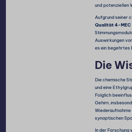
und potenziellen
Aufgrund seiner 
Qualität 4-MEC
Stimmungsmodulat
Auswirkungen von 
es ein begehrtes
Die Wi
Die chemische St
und eine Ethylgru
Folglich beeinflu
Gehirn, insbesond
Wiederaufnahme d
synaptischen Spal
In der Forschung 