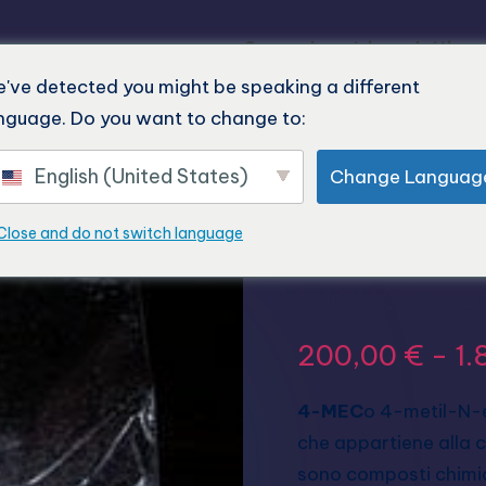
Casa
I nostri prodotti
've detected you might be speaking a different
nguage. Do you want to change to:
 ricerca
English (United States)
Change Languag
Acquista
Close and do not switch language
Elevata p
200,00
€
-
1.
4-MEC
o 4-metil-N-e
che appartiene alla c
sono composti chimi