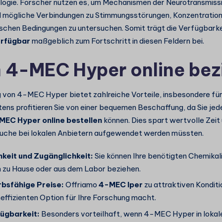
gie. Forscher nutzen es, um Mechanismen der Neurotransmissi
d mögliche Verbindungen zu Stimmungsstörungen, Konzentratio
schen Bedingungen zu untersuchen. Somit trägt die Verfügbark
rfügbar
maßgeblich zum Fortschritt in diesen Feldern bei.
4-MEC Hyper online bez
 von 4-MEC Hyper bietet zahlreiche Vorteile, insbesondere fü
tens profitieren Sie von einer bequemen Beschaffung, da Sie jed
MEC Hyper online bestellen
können. Dies spart wertvolle Zeit
 Suche bei lokalen Anbietern aufgewendet werden müssten.
keit und Zugänglichkeit:
Sie können Ihre benötigten Chemikali
on zu Hause oder aus dem Labor beziehen.
sfähige Preise:
Offriamo
4-MEC Iper
zu attraktiven Konditi
effizienten Option für Ihre Forschung macht.
fügbarkeit:
Besonders vorteilhaft, wenn 4-MEC Hyper in loka