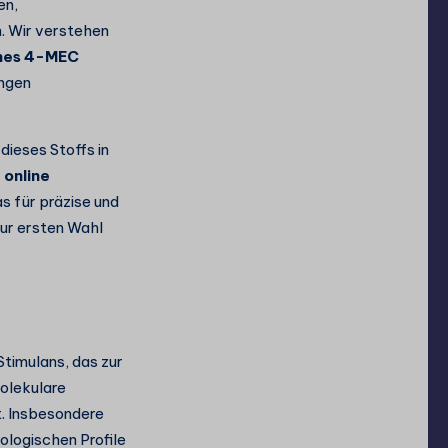
en,
. Wir verstehen
hes 4-MEC
engen
.
dieses Stoffs in
online
as für präzise und
ur ersten Wahl
timulans, das zur
molekulare
t. Insbesondere
ologischen Profile