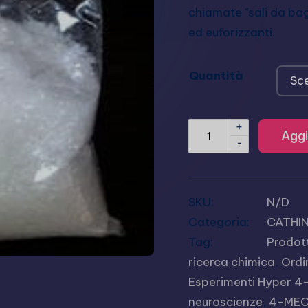
chiamate "sali da bagn
ed euforizzanti.
Quantità
+
Aggi
-
SKU:
N/D
Categoria:
CATHI
Tag:
Prodot
ricerca chimica
,
Ordi
Esperimenti Hyper 
neuroscienze
,
4-MEC