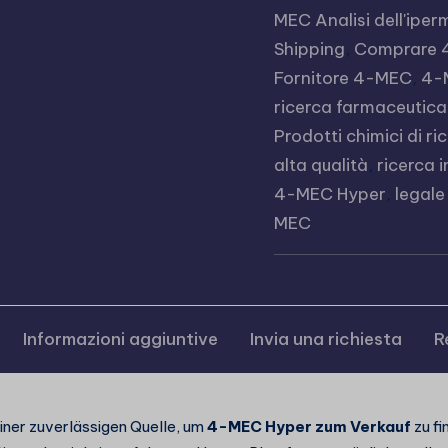
MEC Analisi dell'ipe
Shipping
,
Comprare 
Fornitore 4-MEC
,
4-
ricerca farmaceutica
Prodotti chimici di 
alta qualità
,
ricerca 
4-MEC Hyper
,
legale
MEC
Informazioni aggiuntive
Invia una richiesta
R
iner zuverlässigen Quelle, um
4-MEC Hyper zum Verkauf
zu fi