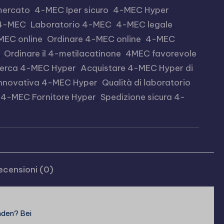
rmercato
,
4-MEC Iper sicuro
,
4-MEC Hyper
4-MEC
,
Laboratorio 4-MEC
,
4-MEC legale
,
MEC online
,
Ordinare 4-MEC online
,
4-MEC
,
Ordinare il 4-metilacatinone
,
4MEC favorevole
,
ricerca 4-MEC Hyper
,
Acquistare 4-MEC Hyper di
innovativa 4-MEC Hyper
,
Qualità di laboratorio
 4-MEC Fornitore Hyper
,
Spedizione sicura 4-
ecensioni (0)
nden? Bei