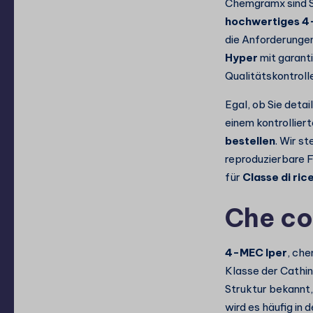
Chemgramx sind Si
hochwertiges 4
die Anforderungen
Hyper
mit garanti
Qualitätskontroll
Egal, ob Sie deta
einem kontrollier
bestellen
. Wir s
reproduzierbare 
für
Classe di ric
Che co
4-MEC Iper
, che
Klasse der Cathin
Struktur bekannt,
wird es häufig in