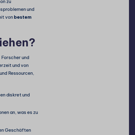
on zu
nsproblemen und
eit von
bestem
iehen?
r Forscher und
erzeit und von
 und Ressourcen,
en diskret und
onen an, was es zu
len Geschäften