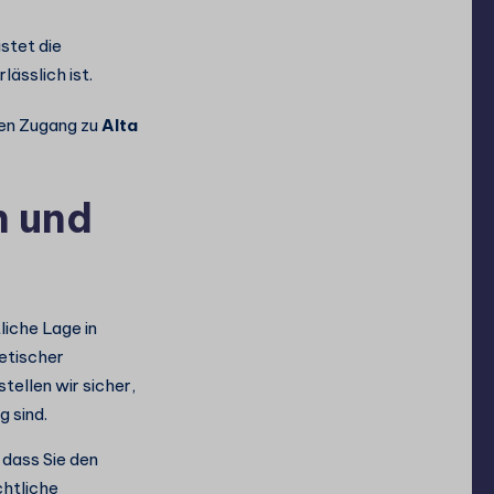
stet die
ässlich ist.
nen Zugang zu
Alta
n und
tliche Lage in
etischer
tellen wir sicher,
g sind.
 dass Sie den
chtliche