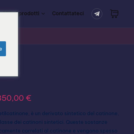
Ultimi prodotti
Contattateci
e
 4-MEC Hyper –
urezza e ricerca
850,00
€
tilcatinone, è un derivato sintetico del catinone,
lasse dei catinoni sintetici. Queste sostanze
camente correlati al catinone e vengono spesso