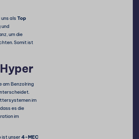
 uns als
Top
g und
nz, um die
hten. Somit ist
 Hyper
e am Benzolring
nterscheidet.
mittersystemen im
dass es die
ration im
 ist unser
4-MEC