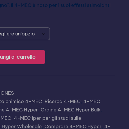
o". Il 4-MEC è noto per i suoi effetti stimolanti
ungi al carrello
NONES
to chimico 4-MEC
,
Ricerca 4-MEC
,
4-MEC
ne 4-MEC Hyper
,
Ordine 4-MEC Hyper Bulk
,
4-MEC
,
4-MEC Iper per gli studi sulle
 Hyper Wholesale
,
Comprare 4-MEC Hyper
,
4-