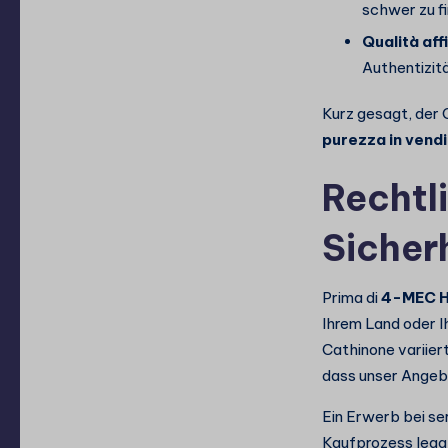
schwer zu fi
Qualità aff
Authentizit
Kurz gesagt, der 
purezza in vend
Rechtl
Sicher
Prima di
4-MEC Hy
Ihrem Land oder I
Cathinone variier
dass unser Angebo
Ein Erwerb bei se
Kaufprozess legal