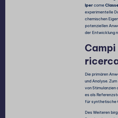
Iper
come
Classe
experimentelle D
chemischen Eigen
potenziellen Anwe
der Entwicklung 
Campi 
ricerc
Die primären Anw
und Analyse. Zum 
von Stimulanzien 
es als Referenzs
für synthetische 
Des Weiteren bir