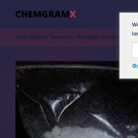
We
la
Casa
"
Negozio
"
Acquista 4-MEC Hyper – Elevata purezza e