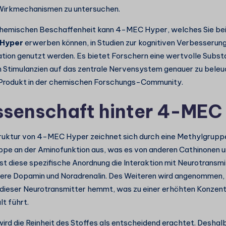
 Wirkmechanismen zu untersuchen.
chemischen Beschaffenheit kann 4-MEC Hyper, welches Sie bei
 Hyper
erwerben können, in Studien zur kognitiven Verbesserun
ion genutzt werden. Es bietet Forschern eine wertvolle Substa
Stimulanzien auf das zentrale Nervensystem genauer zu beleuc
 Produkt in der chemischen Forschungs-Community.
ssenschaft hinter 4-MEC
ruktur von 4-MEC Hyper zeichnet sich durch eine Methylgrupp
ppe an der Aminofunktion aus, was es von anderen Cathinonen u
sst diese spezifische Anordnung die Interaktion mit Neurotrans
ere Dopamin und Noradrenalin. Des Weiteren wird angenommen, 
ieser Neurotransmitter hemmt, was zu einer erhöhten Konzent
t führt.
wird die Reinheit des Stoffes als entscheidend erachtet. Deshalb