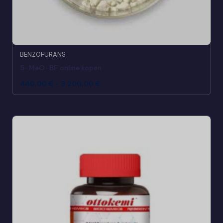
BENZOFURANS
5-MeO-BF online kopen
440,00
€
-
3.200,00
€