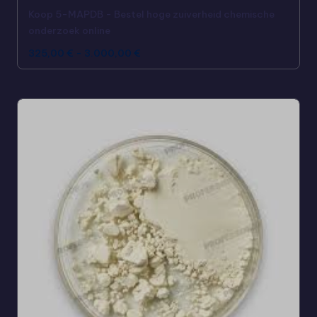
Koop 5-MAPDB - Bestel hoge zuiverheid chemische
onderzoek online
325,00
€
-
3.000,00
€