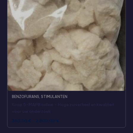
BENZOFURANS
,
STIMULANTEN
Koop 5-MAPB online – Hoge zuiverheid en kwaliteit
voor uw onderzoek
350,00
€
-
2.800,00
€