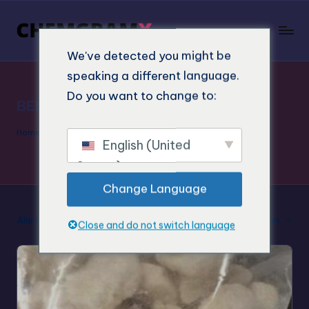
We've detected you might be
speaking a different language.
Do you want to change to:
BENZOFURANS
Home
"
BENZOFURANS
English (United
States)
Change Language
Alle resultaten van 4 weergeven
Standaard sorteren
Close and do not switch language