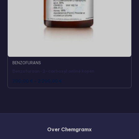
BENZOFURANS
Benzofuraan-2-carboxyl online kopen
200,00
€
-
2.200,00
€
Over Chemgramx
Russian