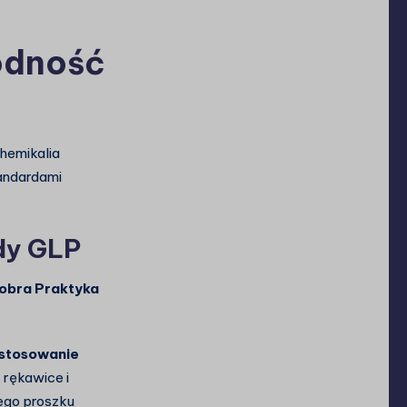
odność
hemikalia
tandardami
dy GLP
obra Praktyka
stosowanie
 rękawice i
ego proszku