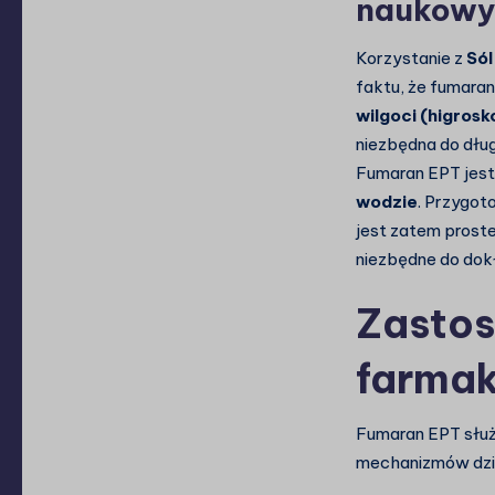
naukowy
Korzystanie z
Sól
faktu, że fumara
wilgoci (higrosk
niezbędna do dłu
Fumaran EPT jest
wodzie
. Przygo
jest zatem prost
niezbędne do do
Zastos
farmak
Fumaran EPT służ
mechanizmów dzi