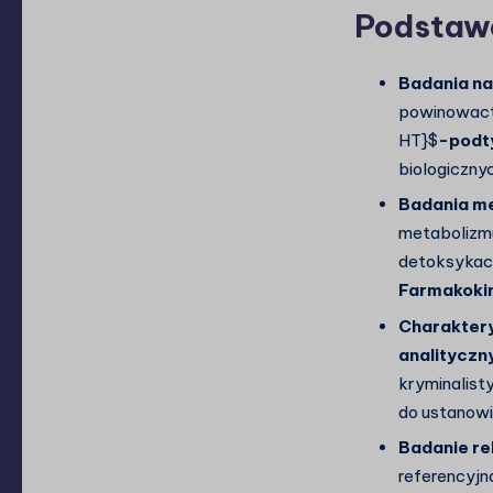
Podstaw
Badania na
powinowactw
HT}$
-podt
biologiczny
Badania m
metabolizmu
detoksykacy
Farmakoki
Charaktery
analityczn
kryminalist
do ustanow
Badanie re
referencyjn