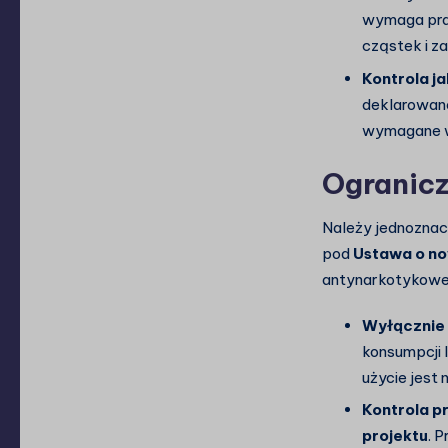
wymaga pr
cząstek i z
Kontrola ja
deklarowane
wymagane w
Ogranicz
Należy jednoznacz
pod
Ustawa o n
antynarkotykowe
Wyłącznie
konsumpcji 
użycie jest 
Kontrola pr
projektu
. 