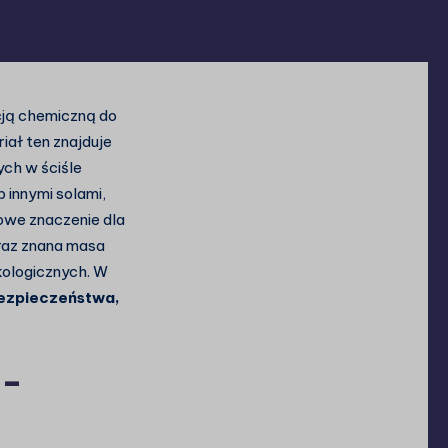
cją chemiczną do
iał ten znajduje
ch w ściśle
 innymi solami,
owe znaczenie dla
oraz znana masa
ologicznych. W
bezpieczeństwa,
N-