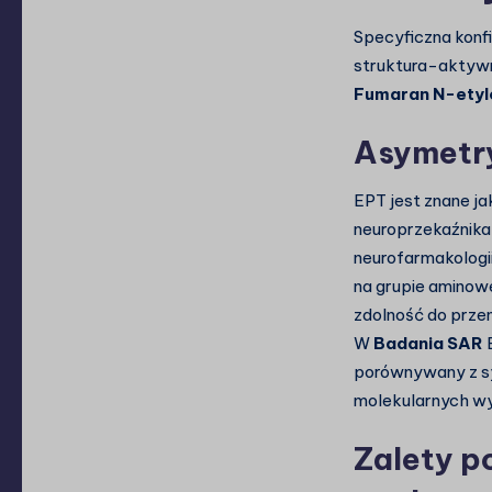
Specyficzna konf
struktura-aktywn
Fumaran N-etyl
Asymetry
EPT jest znane j
neuroprzekaźnika 
neurofarmakologi
na grupie aminow
zdolność do prze
W
Badania SAR
E
porównywany z sy
molekularnych w
Zalety p