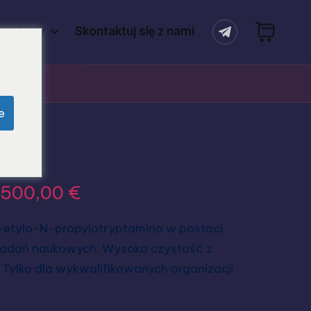
rodukty
Skontaktuj się z nami
e
ran EPT
.500,00
€
-etylo-N-propylotryptamina w postaci
badań naukowych. Wysoka czystość z
. Tylko dla wykwalifikowanych organizacji