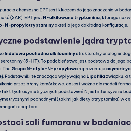
iguracja chemiczna EPT jest kluczem do jego znaczenia w bada
ość (SAR). EPT jest
N-alkilowana tryptamina
, którego nazw
o-N-propylotryptaminy
określa jego dokładną konfigurację.
czne podstawienie jądra trypt
ako
Indolowa pochodna alkiloaminy
strukturalny analog endo
serotoniny (
5-HT
). To podobieństwo jest podstawą do jego b
i. The
Grupa N-etylo-N-propylowa
reprezentuje
asymetrycz
ej. Podstawniki te znacząco wpływają na
Lipofilia
związku, a 
nikania przez błony komórkowe, co jest ważne dla modeli farm
fekt tych asymetrycznych podstawień N jest intensywnie bad
metrycznymi pochodnymi (takimi jak dietylotryptamina) w c
ymagań receptora.
ostaci soli fumaranu w badania