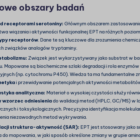
owe obszary badań
d receptorami serotoniny:
Głównym obszarem zastosowania 
a wiązania i aktywności funkcjonalnej EPT na różnych pozio
ypy receptorów
. Dane te są kluczowe dla zrozumienia chemicz
ch związków analogów tryptaminy.
etabolizmu:
Związek jest wykorzystywany jako substrat w b
. Mapowane są biochemiczne szlaki degradacji i rola enzymów
jnych (np. cytochromu P450). Wiedza ta ma fundamentalne zn
netyka
i przewidywanie potencjalnych aktywności metabolitó
styka analityczna:
Materiał o wysokiej czystości służy równi
y wzorzec odniesienia
do walidacji metod (HPLC, GC/MS) w l
ycznych i toksykologicznych. Precyzyjna identyfikacja molekula
ienia niezawodnych metod wykrywania.
lacji struktura-aktywność (SAR):
EPT jest stosowany jako s
a do mapowania, w jaki sposób określone zmiany w grupie am