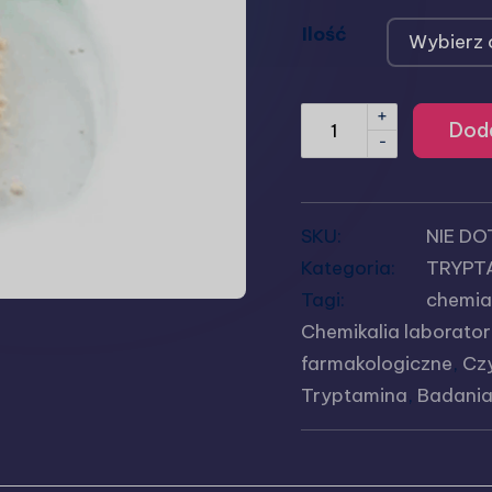
Ilość
+
Doda
-
SKU:
NIE D
Kategoria:
TRYPT
Tagi:
chemia
Chemikalia laborator
farmakologiczne
,
Czy
Tryptamina
,
Badani