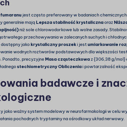
ch
 fumaranu
jest często preferowany w badaniach chemicznych.
ny generalnie mają
Lepsza stabilność krystaliczna
oraz
Niższ
opijność)
niż sole chlorowodorkowe lub wolne zasady. Stabilnoś
gotrwałego przechowywania w zalecanych suchych i chłodnyc
 dostępny jako
krystaliczny proszek
i jest
umiarkowanie roz
towanie wodnych roztworów podstawowych dla większości test
e. Ponadto, precyzyjne
Masa cząsteczkowa
z
{306,38 g/mol}
kładnego
stechiometryczny
Obliczenia
i powtarzalność eks
owania badawcze i znac
ologiczne
y jako ważny system modelowy w neurofarmakologii w celu wy
ałania pochodnych tryptaminy na ośrodkowy układ nerwowy.