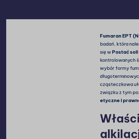
Fumaran EPT (N
badań, która nal
się w
Postać sol
kontrolowanych ś
wybór formy fum
długoterminowyc
cząsteczkowa uła
związku z tym po
etyczne i prawn
Właści
alkilac