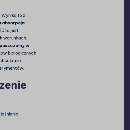
 Wynika to z
a absorpcja
ć ta jest
h warunkach.
puszczalny w
ów biologicznych
absolutnie
perymentów.
zenie
jaśnienia