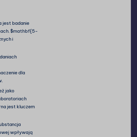
jest badanie
mach.
$mathbf{5-
nych i
adaniach
aczenie dla
w.
eż jako
aboratoriach
rna jest kluczem
ubstancja
inowej wpływają