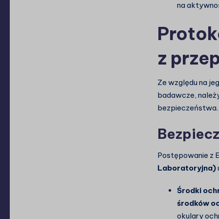
na aktywnoś
Protok
z prze
Ze względu na jeg
badawcze, należy
bezpieczeństwa.
Bezpiecz
Postępowanie z 
Laboratoryjna)
Środki ochr
środków oc
okulary och