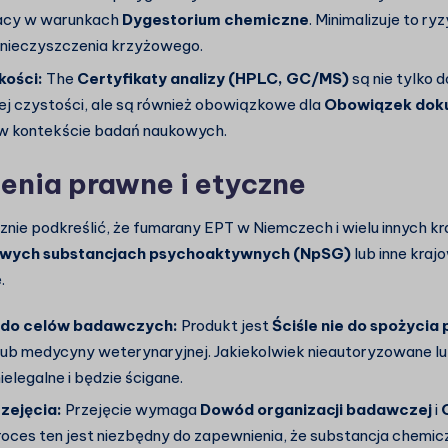
acy w warunkach
Dygestorium chemiczne
. Minimalizuje to r
anieczyszczenia krzyżowego.
kości:
The
Certyfikaty analizy (HPLC, GC/MS)
są nie tylko
j czystości, ale są również obowiązkowe dla
Obowiązek dok
 kontekście badań naukowych.
enia prawne i etyczne
nie podkreślić, że fumarany EPT w Niemczech i wielu innych k
owych substancjach psychoaktywnych (NpSG)
lub inne kraj
.
 do celów badawczych:
Produkt jest
Ściśle nie do spożycia 
lub medycyny weterynaryjnej. Jakiekolwiek nieautoryzowane l
nielegalne i będzie ścigane.
zejęcia:
Przejęcie wymaga
Dowód organizacji badawczej
i
Proces ten jest niezbędny do zapewnienia, że substancja chemic