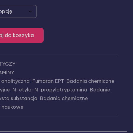
j do koszyka
OTYCZY
AMINY
 analityczna
,
Fumaran EPT
,
Badania chemiczne
,
yjne
,
N-etylo-N-propylotryptamina
,
Badanie
sta substancja
,
Badania chemiczne
,
a naukowe