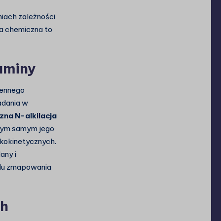
niach zależności
a chemiczna to
aminy
gennego
adania w
na N-alkilacja
tym samym jego
akokinetycznych.
any i
elu zmapowania
ch