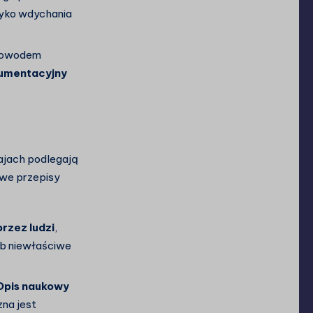
yzyko wdychania
 dowodem
umentacyjny
rajach podlegają
owe przepisy
przez ludzi
,
ub niewłaściwe
Opis naukowy
zna jest