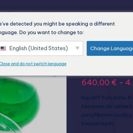
Strona główna
Nasze produkty
Najnowsze p
've detected you might be speaking a different
nguage. Do you want to change to:
English (United States)
Change Languag
Kup Fuma
Close and do not switch language
640,00
€
-
4
Kup EPT Fumarate: N
fumaranu do celów 
certyfikatem analizy
badawczych.