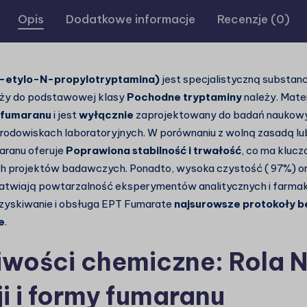
Opis
Dodatkowe informacje
Recenzje (0)
-etylo-N-propylotryptamina)
jest specjalistyczną substan
eży do podstawowej klasy
Pochodne tryptaminy
należy. Mater
i fumaranu
i jest
wyłącznie
zaprojektowany do badań naukowy
rodowiskach laboratoryjnych. W porównaniu z wolną zasadą lub
aranu oferuje
Poprawiona stabilność i trwałość
, co ma klucz
h projektów badawczych. Ponadto, wysoka czystość (
97%
) 
twiają powtarzalność eksperymentów analitycznych i farmak
zyskiwanie i obsługa EPT Fumarate
najsurowsze protokoły 
e
.
wości chemiczne: Rola 
ji i formy fumaranu