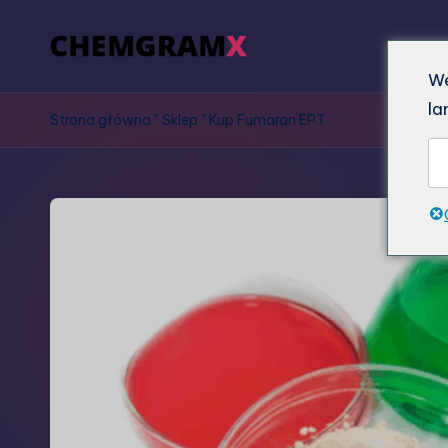
We
la
Strona główna
"
Sklep
"
Kup Fumaran EPT