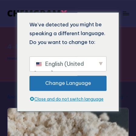
We've detected you might be
speaking a different language.
Do you want to change to:
4-MEO-PV9 Kristalle
Home
»
4-MEO-PV9 Kristalle
English (United
States)
Change Language
Anzeige des Einzelergebnisses
Standard-Sortierung
Close and do not switch language