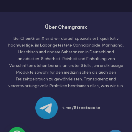
Über Chemgramx
Russian
Hungarian
Bei ChemGramX sind wir darauf spezialisiert, qualitativ
hochwertige, im Labor getestete Cannabinoide, Marihuana,
Polish
Haschisch und andere Substanzen in Deutschland
Czech
anzubieten. Sicherheit, Reinheit und Einhaltung von
Vorschriften stehen bei uns an erster Stelle, um erstklassige
English (United States)
Produkte sowohl für den medizinischen als auch den
English (Canada)
Freizeitgebrauch zu gewährleisten. Transparenz und
verantwortungsvolle Praktiken bestimmen alles, was wir tun.
German (Austria)
German (Switzerland)
Italian
t.me/Streetscake
Spanish
Dutch