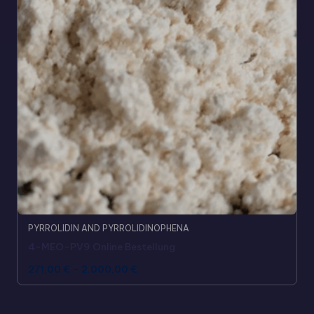
PYRROLIDIN AND PYRROLIDINOPHENA
4-MEO-PV9 Online Bestellung
271,00
€
–
2.000,00
€