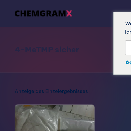
We
la
4-MeTMP sicher
Anzeige des Einzelergebnisses