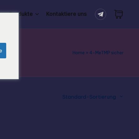
tes Produkte
Kontaktiere uns
e
Home
»
4-MeTMP sicher
Standard-Sortierung