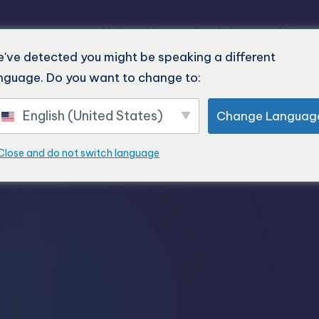
Heim
Unsere Produkte
Neues
've detected you might be speaking a different
nguage. Do you want to change to:
English (United States)
Change Languag
Close and do not switch language