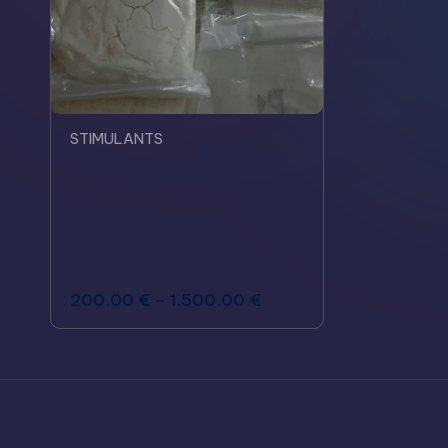
STIMULANTS
threo-4-
Methylmethylphenidat
kaufen: Top
Forschungsqualität online
200,00
€
–
1.500,00
€