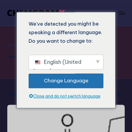
We've detected you might be
speaking a different language.
Do you want to change to:
4-MPrC zum Verkauf
Home
»
4-MPrC zum Verkauf
English (United
States)
Change Language
Anzeige des Einzelergebnisses
Standard-Sortierung
Close and do not switch language