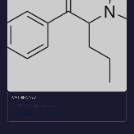
CATHINONES
4-MPrC online kaufen
204,00
€
–
2.000,00
€