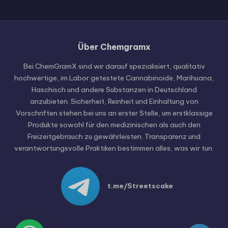
Über Chemgramx
Russian
Hungarian
Bei ChemGramX sind wir darauf spezialisiert, qualitativ
hochwertige, im Labor getestete Cannabinoide, Marihuana,
Polish
Haschisch und andere Substanzen in Deutschland
Czech
anzubieten. Sicherheit, Reinheit und Einhaltung von
Vorschriften stehen bei uns an erster Stelle, um erstklassige
English (United States)
Produkte sowohl für den medizinischen als auch den
English (Canada)
Freizeitgebrauch zu gewährleisten. Transparenz und
verantwortungsvolle Praktiken bestimmen alles, was wir tun.
German (Austria)
German (Switzerland)
Italian
t.me/Streetscake
Spanish
Dutch