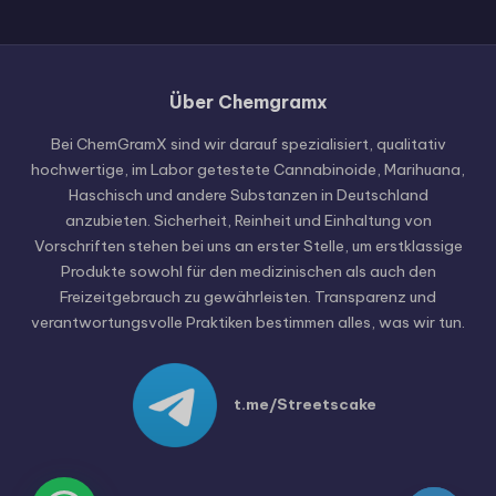
Über Chemgramx
Russian
Hungarian
Bei ChemGramX sind wir darauf spezialisiert, qualitativ
hochwertige, im Labor getestete Cannabinoide, Marihuana,
Polish
Haschisch und andere Substanzen in Deutschland
Czech
anzubieten. Sicherheit, Reinheit und Einhaltung von
Vorschriften stehen bei uns an erster Stelle, um erstklassige
English (United States)
Produkte sowohl für den medizinischen als auch den
English (Canada)
Freizeitgebrauch zu gewährleisten. Transparenz und
verantwortungsvolle Praktiken bestimmen alles, was wir tun.
German (Austria)
German (Switzerland)
Italian
t.me/Streetscake
Spanish
Dutch