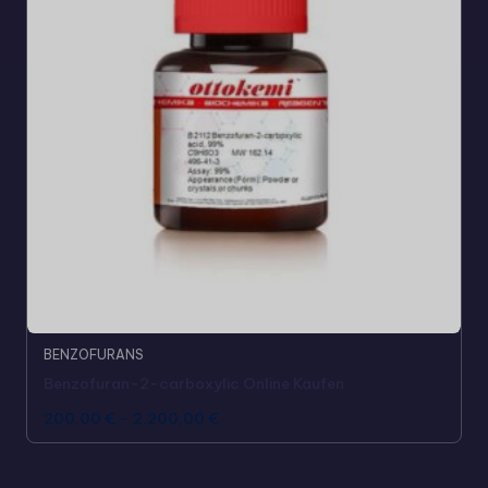
BENZOFURANS
Benzofuran-2-carboxylic Online Kaufen
200,00
€
–
2.200,00
€