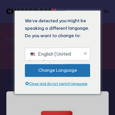
We've detected you might be
speaking a different language.
Do you want to change to:
Benzofuran kaufen
Home
»
Benzofuran kaufen
English (United
States)
Change Language
Anzeige des Einzelergebnisses
Standard-Sortierung
Close and do not switch language