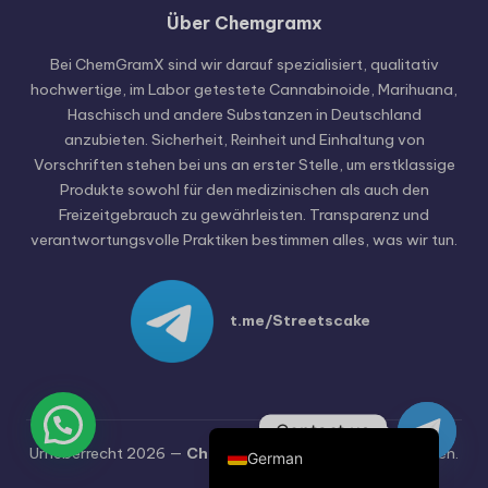
Über Chemgramx
Russian
Hungarian
Bei ChemGramX sind wir darauf spezialisiert, qualitativ
hochwertige, im Labor getestete Cannabinoide, Marihuana,
Polish
Haschisch und andere Substanzen in Deutschland
Czech
anzubieten. Sicherheit, Reinheit und Einhaltung von
Vorschriften stehen bei uns an erster Stelle, um erstklassige
English (United States)
Produkte sowohl für den medizinischen als auch den
English (Canada)
Freizeitgebrauch zu gewährleisten. Transparenz und
verantwortungsvolle Praktiken bestimmen alles, was wir tun.
German (Austria)
German (Switzerland)
Italian
t.me/Streetscake
Spanish
Dutch
French
Contact us
Urheberrecht 2026 —
Chemgramx
. Alle Rechte vorbehalten.
German