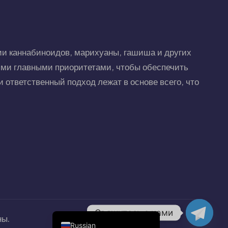
Hungarian
Polish
и каннабиноидов, марихуаны, гашиша и других
Czech
ими главными приоритетами, чтобы обеспечить
English (United States)
 ответственный подход лежат в основе всего, что
English (Canada)
German (Austria)
German (Switzerland)
Italian
Spanish
Dutch
French
German
Свяжитесь с нами
ны.
Russian