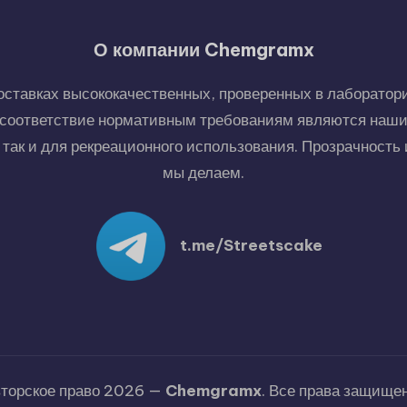
О компании Chemgramx
тавках высококачественных, проверенных в лаборатори
и соответствие нормативным требованиям являются наш
так и для рекреационного использования. Прозрачность и
мы делаем.
t.me/Streetscake
торское право 2026 —
Chemgramx
. Все права защище