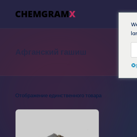
We
la
Афганский гашиш
Отображение единственного товара