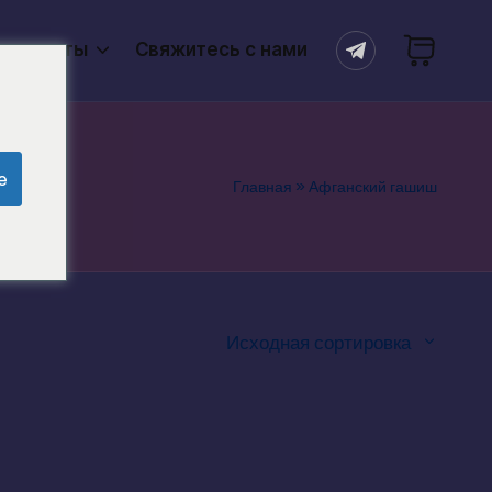
продукты
Свяжитесь с нами
e
Главная
»
Афганский гашиш
Исходная сортировка