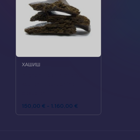
ХАШИШ
Afghani Hash Alchemist
kaufen | Jetzt online
bestellen
150,00
€
-
1.160,00
€