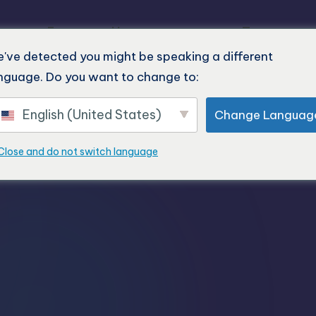
Главная
Наша продукция
Последние 
've detected you might be speaking a different
nguage. Do you want to change to:
English (United States)
Change Languag
Close and do not switch language