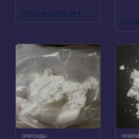
Forschung online
научны
(высок
270,00
€
-
2.000,00
€
220,0
ОПИОИДЫ
ОПИО