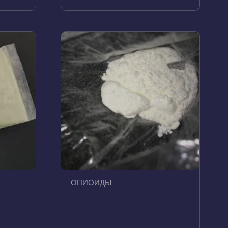
ОПИОИДЫ
н —
Fentanyl kaufen Online –
для
Hochwirksames Opioid zur