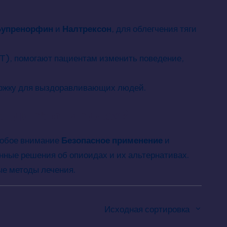
Бупренорфин
и
Налтрексон
, для облегчения тяги
BT), помогают пациентам изменить поведение,
ржку для выздоравливающих людей.
ции об опиоидах?
собое внимание
Безопасное применение
и
ные решения об опиоидах и их альтернативах.
ые методы лечения.
Исходная сортировка