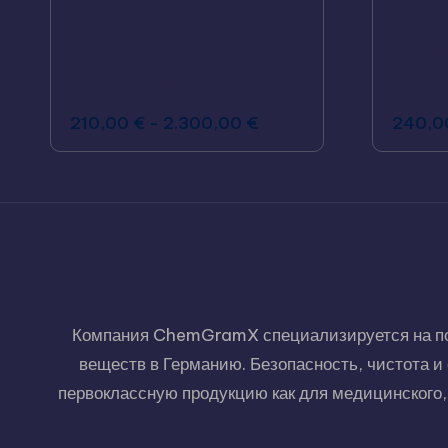
NDTDI Ergoline Kaufen –
Купить
Hochreine
продаж
Forschungsqualität Online
чистот
210,00
€
-
2.300,00
€
240,
Компания ChemGramX специализируется на пос
веществ в Германию. Безопасность, чистота 
первоклассную продукцию как для медицинского, 