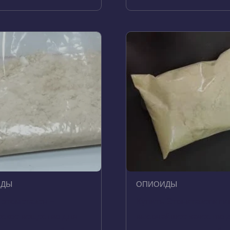
ИДЫ
ОПИОИДЫ
 этометазен –
Купить Этонитазепипи
ское вещество для
высочайшее качество 