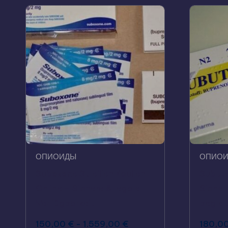
ОПИОИДЫ
ОПИО
Suboxone Streifen Kaufen
Subute
Online – Sichere & legale
Sicher,
Verfügbarkeit
beglei
150,00
€
-
1.559,00
€
180,0