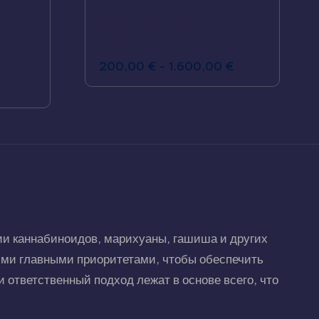
Höchste Reinheit für Ihre
Forschung
dol
200,00
€
-
1.600,00
€
€
Hungarian
Polish
и каннабиноидов, марихуаны, гашиша и других
Czech
ими главными приоритетами, чтобы обеспечить
English (United States)
 ответственный подход лежат в основе всего, что
English (Canada)
German (Austria)