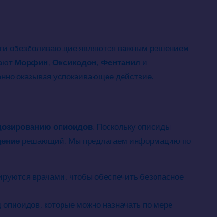
х эти обезболивающие являются важным решением
чают
Морфин
,
Оксикодон
,
Фентанил
и
енно оказывая успокаивающее действие.
дозированию опиоидов
. Поскольку опиоиды
щение
решающий. Мы предлагаем информацию по
ируются врачами, чтобы обеспечить безопасное
 опиоидов, которые можно назначать по мере