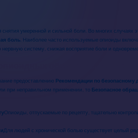
ля снятия умеренной и сильной боли. Во многих случая
ая боль
. Наиболее часто используемые опиоиды вклю
 нервную систему, снижая восприятие боли и одноврем
 опиоидных обезболивающих
мание предоставлению
Рекомендации по безопасному 
или при неправильном применении, то
Безопасное обра
ту
Опиоиды, отпускаемые по рецепту, тщательно контрол
ли
Для людей с хронической болью существует целый ряд