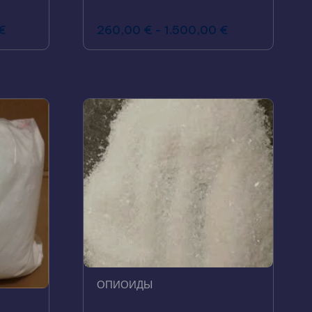
Schmerztherapie
€
260,00
€
-
1.500,00
€
ОПИОИДЫ
R-30490 kaufen Online –