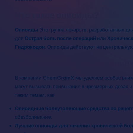
Что такое опиоиды?
Опиоиды
Это группа лекарств, разработанных д
для
Острая боль после операций
или
Хроническ
Гидрокодон
. Опиоиды действуют на центральную
Безопасное использование
В компании ChemGramX мы уделяем особое вни
могут вызывать привыкание в чрезмерных дозах 
таким темам, как
Опиоидные болеутоляющие средства по рецеп
обезболивание.
Лучшие опиоиды для лечения хронической бо