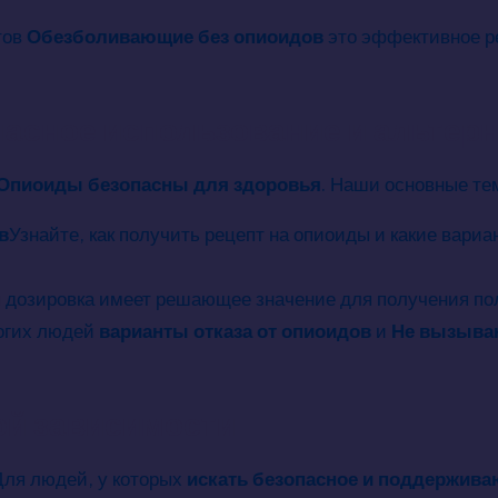
тов
Обезболивающие без опиоидов
это эффективное ре
пасное использование и альтер
Опиоиды безопасны для здоровья
. Наши основные те
в
Узнайте, как получить рецепт на опиоиды и какие вар
 дозировка имеет решающее значение для получения по
ногих людей
варианты отказа от опиоидов
и
Не вызыва
ой зависимости
Для людей, у которых
искать безопасное и поддержив