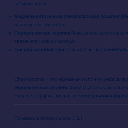
возможностей:
Медикаментозная вспомогательная терапия (М
и снятия абстиненции.
Поведенческая терапия
Поведенческие методы ле
связанное с зависимостью.
Группы самопомощи
Такие группы, как
Анонимны
Почему стоит выбрать Che
ChemGramX - это надежный источник информац
Эффективное лечение боли
Мы помогаем пациен
Наша платформа предлагает
исчерпывающая и
Показаны все результаты (12)