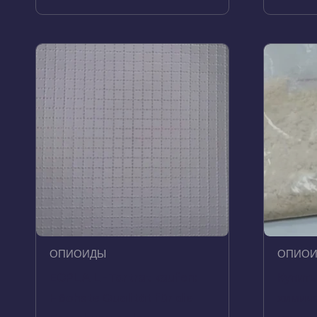
ОПИОИДЫ
ОПИО
ECPLA L-Tartrat kaufen:
Купить
Höchste Qualität für die
химиче