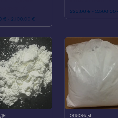
х исследований
ваших исследований
ого качества)
325,00
€
-
2.500,00
0
€
-
2.100,00
€
ИДЫ
ОПИОИДЫ