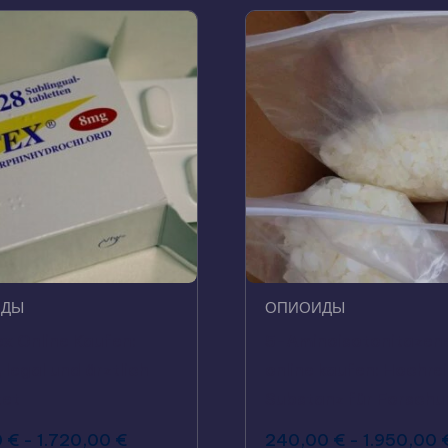
ИДЫ
ОПИОИДЫ
x Online Kaufen:
5-Aminoisotonitazen
 legal und ärztlich
online kaufen: Hochre
tet
Substanz für Forschu
0
€
-
1.720,00
€
240,00
€
-
1.950,00