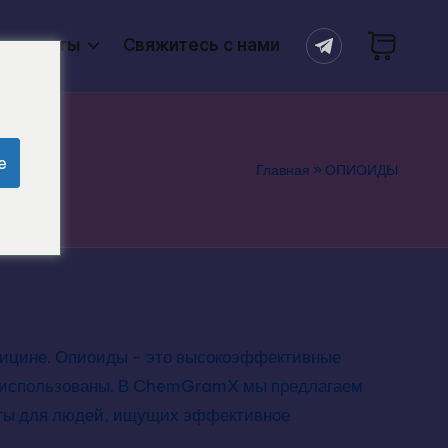
продукты
Свяжитесь с нами
e
Главная
»
ОПИОИДЫ
едицине. Опиоиды - это высокоэффективные
 использованы. В ChemGramX мы предлагаем
нты для людей, ищущих эффективное