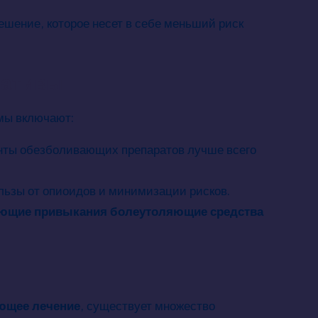
шение, которое несет в себе меньший риск
нативы
мы включают:
ианты обезболивающих препаратов лучше всего
льзы от опиоидов и минимизации рисков.
ющие привыкания болеутоляющие средства
ающее лечение
, существует множество