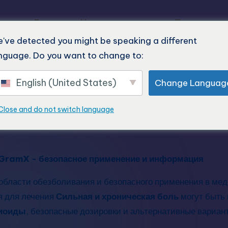
Главная
Наша продукция
Последние 
've detected you might be speaking a different
nguage. Do you want to change to:
English (United States)
Change Languag
Close and do not switch language
GramX - безопасное применение и информация
в области обезболивания и безопасного применения в м
я для лечения
Сильная и хроническая боль
могут быть
пиоиды
, безопасные дозировки и альтернативные вариа