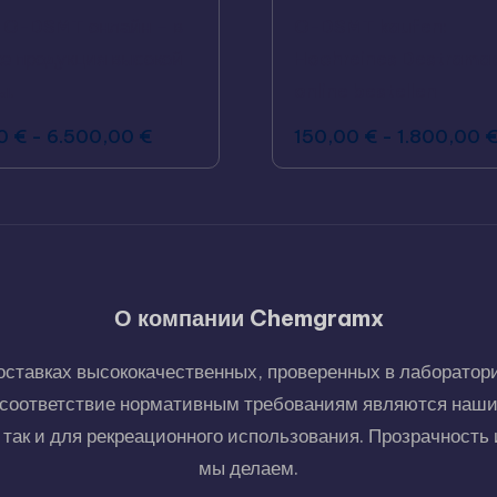
 O-DSMT онлайн – в
O-DSMT kaufen:
е продукция высокой
Hochreines Destrama
ы.
online bestellen
00
€
-
6.500,00
€
150,00
€
-
1.800,00
О компании Chemgramx
тавках высококачественных, проверенных в лаборатори
и соответствие нормативным требованиям являются наш
так и для рекреационного использования. Прозрачность и
мы делаем.