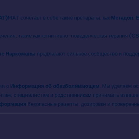
АТ)
MAT сочетает в себе такие препараты, как
Метадон
,
чения, такие как когнитивно-поведенческая терапия (C
е Наркоманы
предлагают сильное сообщество и подде
mGramX для получения информа
ии о
Информация об обезболивающем
. Мы уделяем о
там, специалистам и родственникам принимать взвешен
нформация
безопасные рецепты, дозировки и проверенн