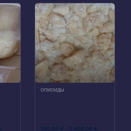
ОПИОИДЫ
e
5-Methoxymethylone
ine
kaufen Online: Beste
ng
Forschungschemikalie
€
250,00
€
-
3.400,00
€