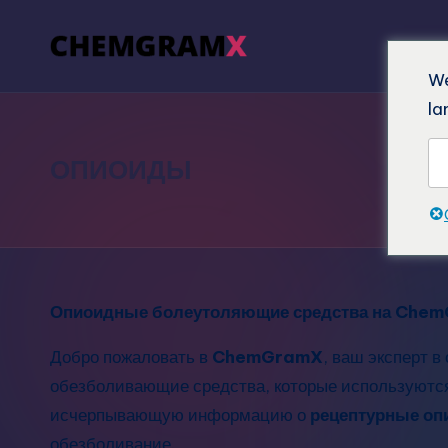
We
la
ОПИОИДЫ
Опиоидные болеутоляющие средства на Chem
Добро пожаловать в
ChemGramX
, ваш эксперт 
обезболивающие средства, которые используютс
исчерпывающую информацию о
рецептурные о
обезболивание.