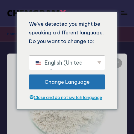
We've detected you might be
speaking a different language.
Home
"
Obchod
"
Koupit alfa-methyltryptamin (aMT)
Do you want to change to:
English (United
States)
Change Language
Close and do not switch language