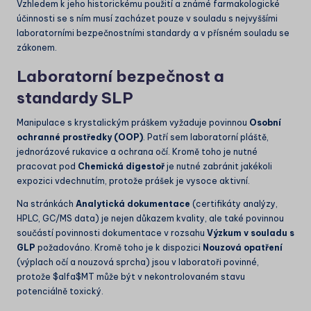
Vzhledem k jeho historickému použití a známé farmakologické
účinnosti se s ním musí zacházet pouze v souladu s nejvyššími
laboratorními bezpečnostními standardy a v přísném souladu se
zákonem.
Laboratorní bezpečnost a
standardy SLP
Manipulace s krystalickým práškem vyžaduje povinnou
Osobní
ochranné prostředky (OOP)
. Patří sem laboratorní pláště,
jednorázové rukavice a ochrana očí. Kromě toho je nutné
pracovat pod
Chemická digestoř
je nutné zabránit jakékoli
expozici vdechnutím, protože prášek je vysoce aktivní.
Na stránkách
Analytická dokumentace
(certifikáty analýzy,
HPLC, GC/MS data) je nejen důkazem kvality, ale také povinnou
součástí povinnosti dokumentace v rozsahu
Výzkum v souladu s
GLP
požadováno. Kromě toho je k dispozici
Nouzová opatření
(výplach očí a nouzová sprcha) jsou v laboratoři povinné,
protože
$alfa$
MT může být v nekontrolovaném stavu
potenciálně toxický.