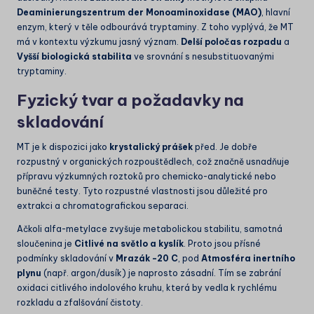
Deaminierungszentrum der Monoaminoxidase (MAO)
, hlavní
enzym, který v těle odbourává tryptaminy. Z toho vyplývá, že MT
má v kontextu výzkumu jasný význam.
Delší poločas rozpadu
a
Vyšší biologická stabilita
ve srovnání s nesubstituovanými
tryptaminy.
Fyzický tvar a požadavky na
skladování
MT je k dispozici jako
krystalický prášek
před. Je dobře
rozpustný v organických rozpouštědlech, což značně usnadňuje
přípravu výzkumných roztoků pro chemicko-analytické nebo
buněčné testy. Tyto rozpustné vlastnosti jsou důležité pro
extrakci a chromatografickou separaci.
Ačkoli
alfa
-metylace zvyšuje metabolickou stabilitu, samotná
sloučenina je
Citlivé na světlo a kyslík
. Proto jsou přísné
podmínky skladování v
Mrazák
-20 C
, pod
Atmosféra inertního
plynu
(např. argon/dusík) je naprosto zásadní. Tím se zabrání
oxidaci citlivého indolového kruhu, která by vedla k rychlému
rozkladu a zfalšování čistoty.