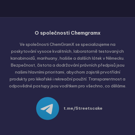
O společnosti Chemgramx
Russian
Hungarian
Ve společnosti ChemGramX se specializujeme na
poskytování vysoce kvalitních, laboratorně testovaných
Polish
kanabinoidů, marihuany, hašiše a dalších látek v Německu.
English (United States)
Bezpečnost, čistota a dodržování právních předpisů jsou
našimi hlavními prioritami, abychom zajistili prvotřídní
English (Canada)
produkty pro lékařské i rekreační použití. Transparentnost a
German (Austria)
odpovědné postupy jsou vodítkem pro všechno, co děláme.
German (Switzerland)
Italian
t.me/Streetscake
Spanish
Dutch
French