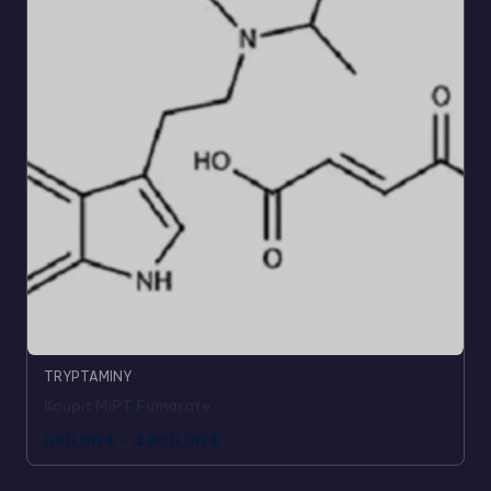
TRYPTAMINY
Koupit MiPT Fumarate
680,00
€
-
4.800,00
€