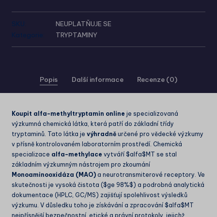
SKU:
NEUPLATŇUJE SE
Kategorie:
TRYPTAMINY
Popis
Další informace
Recenze (0)
Koupit alfa-methyltryptamin online
je specializovaná
výzkumná chemická látka, která patří do základní třídy
tryptaminů. Tato látka je
výhradně
určené pro vědecké výzkumy
v přísně kontrolovaném laboratorním prostředí. Chemická
specializace
alfa-methylace
vytváří
$alfa$
MT se stal
základním výzkumným nástrojem pro zkoumání
Monoaminooxidáza (MAO)
a neurotransmiterové receptory. Ve
skutečnosti je vysoká čistota (
$ge 98%$
) a podrobná analytická
dokumentace (HPLC, GC/MS) zajišťují spolehlivost výsledků
výzkumu. V důsledku toho je získávání a zpracování
$alfa$
MT
nejpřísnější bezpečnostní, etické a právní protokoly, jejichž