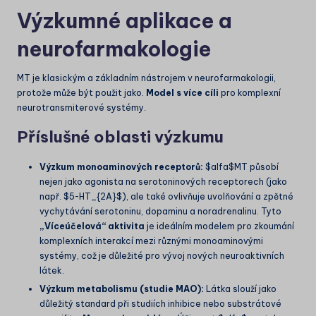
Výzkumné aplikace a
neurofarmakologie
MT je klasickým a základním nástrojem v neurofarmakologii,
protože může být použit jako.
Model s více cíli
pro komplexní
neurotransmiterové systémy.
Příslušné oblasti výzkumu
Výzkum monoaminových receptorů:
$alfa$
MT působí
nejen jako agonista na serotoninových receptorech (jako
např.
$5-HT_{2A}$
), ale také ovlivňuje uvolňování a zpětné
vychytávání serotoninu, dopaminu a noradrenalinu. Tyto
„Víceúčelová“ aktivita
je ideálním modelem pro zkoumání
komplexních interakcí mezi různými monoaminovými
systémy, což je důležité pro vývoj nových neuroaktivních
látek.
Výzkum metabolismu (studie MAO):
Látka slouží jako
důležitý standard při studiích inhibice nebo substrátové