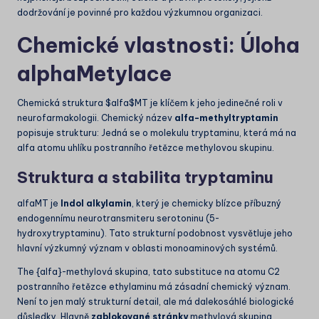
dodržování je povinné pro každou výzkumnou organizaci.
Chemické vlastnosti: Úloha
a
lpha
Metylace
Chemická struktura
$alfa$
MT je klíčem k jeho jedinečné roli v
neurofarmakologii. Chemický název
alfa-methyltryptamin
popisuje strukturu: Jedná se o molekulu tryptaminu, která má na
alfa atomu uhlíku postranního řetězce methylovou skupinu.
Struktura a stabilita tryptaminu
alfa
MT je
Indol alkylamin
, který je chemicky blízce příbuzný
endogennímu neurotransmiteru serotoninu (5-
hydroxytryptaminu). Tato strukturní podobnost vysvětluje jeho
hlavní výzkumný význam v oblasti monoaminových systémů.
The {
alfa}
-methylová skupina, tato substituce na atomu C2
postranního řetězce ethylaminu má zásadní chemický význam.
Není to jen malý strukturní detail, ale má dalekosáhlé biologické
důsledky. Hlavně
zablokované stránky
methylová skupina