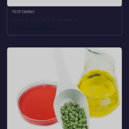
TRYPTAMINY
Koupit 4-AcO-DET 20 mg pelety
160,00
€
-
1.640,00
€