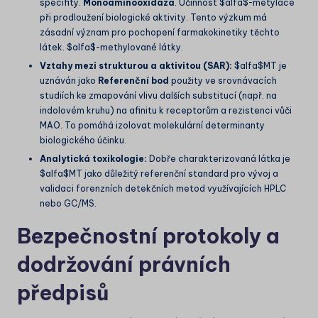
specifity.
Monoaminooxidáza
. Účinnost
$alfa$
-metylace
při prodloužení biologické aktivity. Tento výzkum má
zásadní význam pro pochopení farmakokinetiky těchto
látek.
$alfa$
-methylované látky.
Vztahy mezi strukturou a aktivitou (SAR):
$alfa$
MT je
uznáván jako
Referenční bod
použity ve srovnávacích
studiích ke zmapování vlivu dalších substitucí (např. na
indolovém kruhu) na afinitu k receptorům a rezistenci vůči
MAO. To pomáhá izolovat molekulární determinanty
biologického účinku.
Analytická toxikologie:
Dobře charakterizovaná látka je
$alfa$
MT jako důležitý referenční standard pro vývoj a
validaci forenzních detekčních metod využívajících HPLC
nebo GC/MS.
Bezpečnostní protokoly a
dodržování právních
předpisů