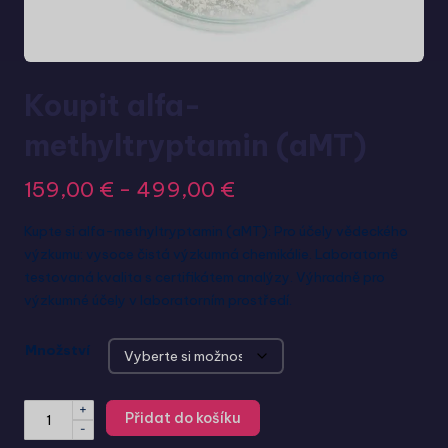
Koupit alfa-
methyltryptamin (aMT)
159,00
€
-
499,00
€
Kupte si alfa-methyltryptamin (aMT): Pro účely vědeckého
výzkumu: vysoce čistá výzkumná chemikálie. Laboratorně
testovaná kvalita s certifikátem analýzy. Výhradně pro
výzkumné účely v laboratorním prostředí.
Množství
+
Přidat do košíku
-