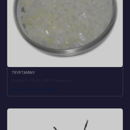
TRYPTAMINY
Koupit 5-MeO-DMT Freebase
176,00
€
-
3.999,00
€