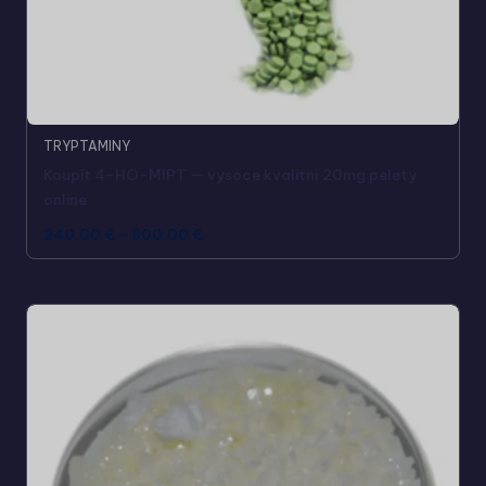
TRYPTAMINY
Koupit 4-HO-MIPT — vysoce kvalitní 20mg pelety
online
240,00
€
-
800,00
€