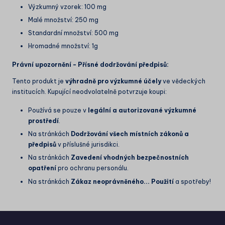
Výzkumný vzorek: 100 mg
Malé množství: 250 mg
Standardní množství: 500 mg
Hromadné množství: 1g
Právní upozornění - Přísné dodržování předpisů:
Tento produkt je
výhradně pro výzkumné účely
ve vědeckých
institucích. Kupující neodvolatelně potvrzuje koupi:
Používá se pouze v
legální a autorizované výzkumné
prostředí
.
Na stránkách
Dodržování všech místních zákonů a
předpisů
v příslušné jurisdikci.
Na stránkách
Zavedení vhodných bezpečnostních
opatření
pro ochranu personálu.
Na stránkách
Zákaz neoprávněného...
Použití
a spotřeby!