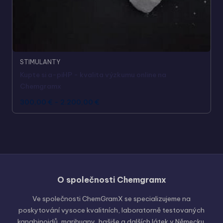
STIMULANTY
Kupte si a-piHP - kvalita výzkumu online na
Chemgramx
300,00
€
-
2.200,00
€
O společnosti Chemgramx
Russian
Hungarian
Ve společnosti ChemGramX se specializujeme na
poskytování vysoce kvalitních, laboratorně testovaných
Polish
kanabinoidů, marihuany, hašiše a dalších látek v Německu.