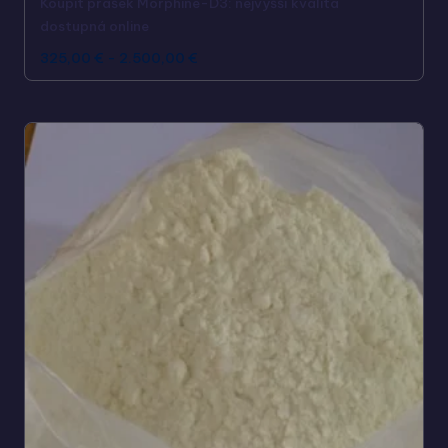
Koupit prášek Morphine-D3: nejvyšší kvalita
dostupná online
325,00
€
-
2.500,00
€