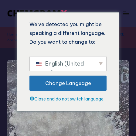
We've detected you might be
speaking a different language.
Home
"
Obchod
"
Koupit Deoxymethoxetamin: Objednejte si DMXE
online bezpečně a vysoce čistě
Do you want to change to:
English (United
States)
Change Language
Close and do not switch language