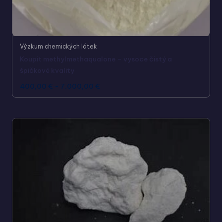
Výzkum chemických látek
Koupit methylmethaqualone – vysoce čistý a
špičkové kvality
400,00
€
-
7.000,00
€