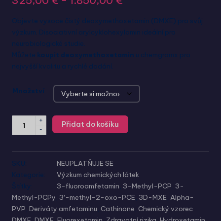
325,00
€
-
1.850,00
€
Objevte vysoce čistý deoxymethoxetamin (DMXE) pro svůj
výzkum. Disociativní arylcyklohexylamin ideální pro
neurobiologické studie.
Můžete
koupit deoxymethoxetamin
u chemgramx pro
nejvyšší kvalitu a rychlé dodání.
Množství
+
Přidat do košíku
-
SKU:
NEUPLATŇUJE SE
Kategorie:
Výzkum chemických látek
Štítky:
3-fluoroamfetamin
,
3-Methyl-PCP
,
3-
Methyl-PCPy
,
3′-methyl-2-oxo-PCE
,
3D-MXE
,
Alpha-
PVP
,
Deriváty amfetaminu
,
Cathinone
,
Chemický vzorec
DMXE
,
DMXE
,
Fluorexetamin
,
Zdravotní rizika
,
Hydroxetamin
,