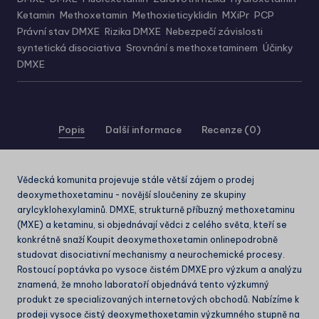
Ketamin
,
Methoxetamin
,
Methoxieticyklidin
,
MXiPr
,
PCP
,
Právní stav DMXE
,
Rizika DMXE
,
Nebezpečí závislosti
,
syntetická disociativa
,
Srovnání s methoxetaminem
,
Účinky
DMXE
Popis
Další informace
Recenze (0)
Vědecká komunita projevuje stále větší zájem o prodej
deoxymethoxetaminu - novější sloučeniny ze skupiny
arylcyklohexylaminů. DMXE, strukturně příbuzný methoxetaminu
(MXE) a ketaminu, si objednávají vědci z celého světa, kteří se
konkrétně snaží
Koupit deoxymethoxetamin online
podrobně
studovat disociativní mechanismy a neurochemické procesy.
Rostoucí poptávka po vysoce čistém DMXE pro výzkum a analýzu
znamená, že mnoho laboratoří objednává tento výzkumný
produkt ze specializovaných internetových obchodů. Nabízíme k
prodeji vysoce čistý deoxymethoxetamin výzkumného stupně na