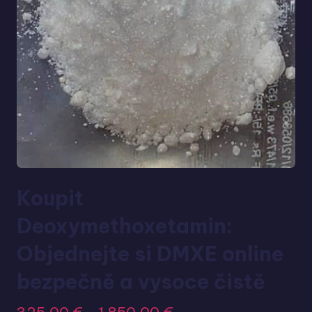
Koupit
Deoxymethoxetamin:
Objednejte si DMXE online
bezpečně a vysoce čistě