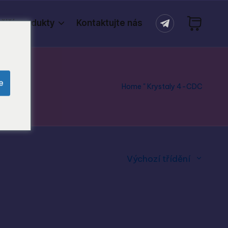
ější produkty
Kontaktujte nás
e
Home
"
Krystaly 4-CDC
Výchozí třídění