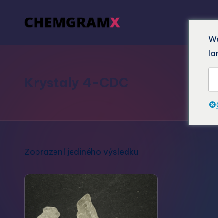
We
la
Krystaly 4-CDC
Zobrazení jediného výsledku