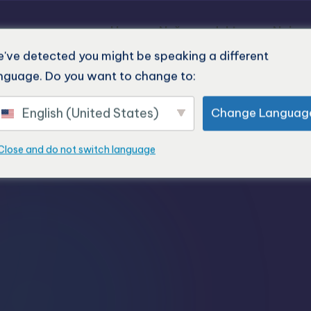
Home
Naše produkty
Nejnov
've detected you might be speaking a different
nguage. Do you want to change to:
English (United States)
Change Languag
Close and do not switch language