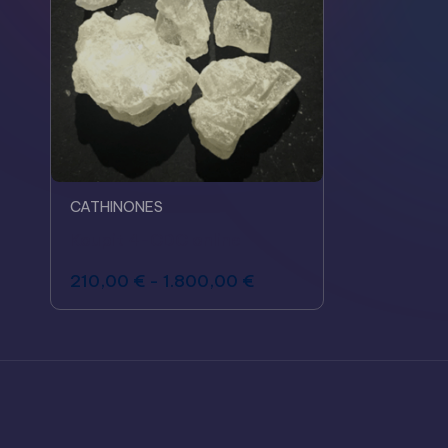
CATHINONES
Koupit 4-CDC online
210,00
€
-
1.800,00
€