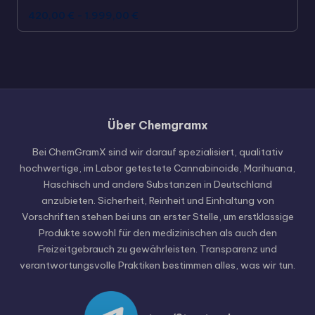
420,00
€
-
1.999,00
€
Über Chemgramx
Russian
Hungarian
Bei ChemGramX sind wir darauf spezialisiert, qualitativ
hochwertige, im Labor getestete Cannabinoide, Marihuana,
Polish
Haschisch und andere Substanzen in Deutschland
Czech
anzubieten. Sicherheit, Reinheit und Einhaltung von
Vorschriften stehen bei uns an erster Stelle, um erstklassige
English (United States)
Produkte sowohl für den medizinischen als auch den
English (Canada)
Freizeitgebrauch zu gewährleisten. Transparenz und
verantwortungsvolle Praktiken bestimmen alles, was wir tun.
German (Switzerland)
Italian
Spanish