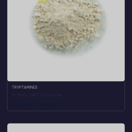
TRYPTAMINES
5-MeO-DALT HCl kaufen
460,00
€
-
2.550,00
€