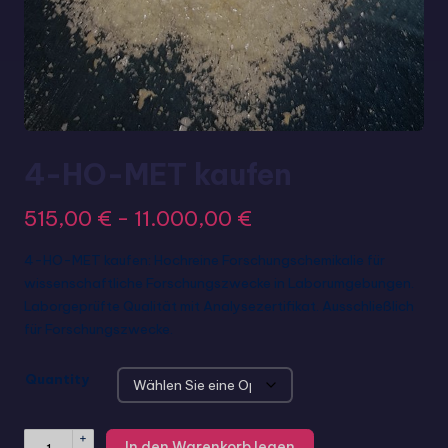
4-HO-MET kaufen
515,00
€
-
11.000,00
€
4-HO-MET kaufen: Hochreine Forschungschemikalie für
wissenschaftliche Forschungszwecke in Laborumgebungen.
Laborgeprüfte Qualität mit Analysezertifikat. Ausschließlich
für Forschungszwecke.
Quantity
+
In den Warenkorb legen