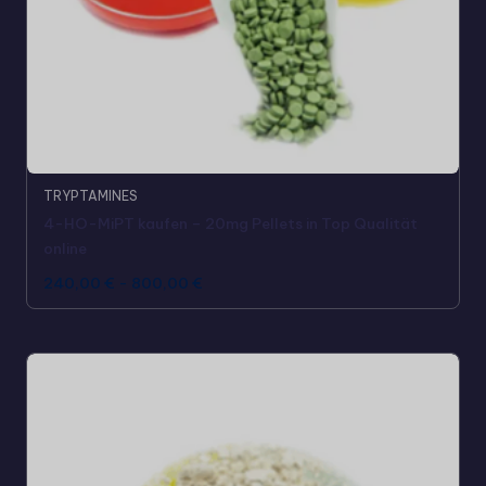
TRYPTAMINES
4-HO-MiPT kaufen – 20mg Pellets in Top Qualität
online
240,00
€
-
800,00
€