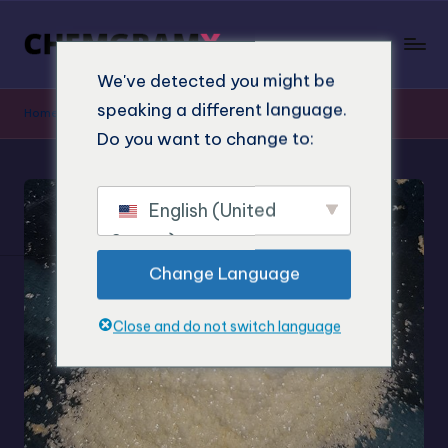
We've detected you might be
speaking a different language.
Home
»
Shop
»
4-HO-MET kaufen
Do you want to change to:
English (United
States)
Change Language
Close and do not switch language