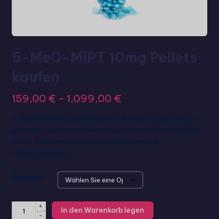
5-MeO-MiPT 10mg Pellets
kaufen
159,00
€
-
1.099,00
€
5-MeO-MiPT 10mg Pellets kaufen: Forschungschemikalie in
gleichmäßig dosierten Pellets für präzise wissenschaftliche
Arbeit. Ausschließlich für Forschungszwecke in
Laborumgebungen.
Quantity
+
In den Warenkorb legen
-