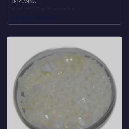
TRYPTAMINES
4-HO-MET 21mg Pellets kaufen
160,00
€
-
1.400,00
€