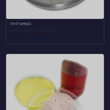
TRYPTAMINES
5-MeO-DMT Freebase kaufen
176,00
€
-
3.999,00
€