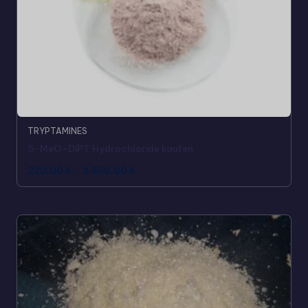
TRYPTAMINES
5-MeO-DiPT Hydrochloride kaufen
220,00
€
-
3.850,00
€