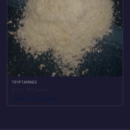
TRYPTAMINES
4-HO-MET kaufen
515,00
€
-
11.000,00
€