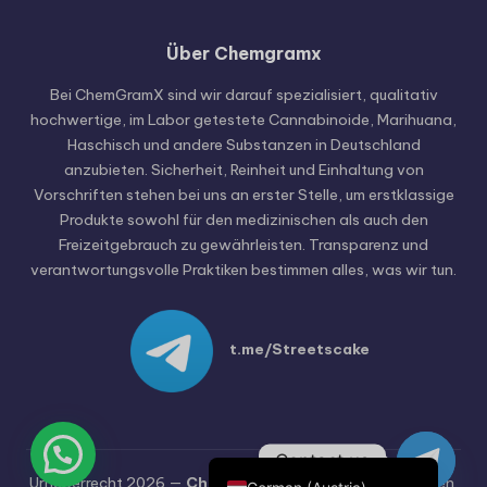
Über Chemgramx
Russian
Hungarian
Bei ChemGramX sind wir darauf spezialisiert, qualitativ
hochwertige, im Labor getestete Cannabinoide, Marihuana,
Polish
Haschisch und andere Substanzen in Deutschland
Czech
anzubieten. Sicherheit, Reinheit und Einhaltung von
Vorschriften stehen bei uns an erster Stelle, um erstklassige
English (United States)
Produkte sowohl für den medizinischen als auch den
English (Canada)
Freizeitgebrauch zu gewährleisten. Transparenz und
verantwortungsvolle Praktiken bestimmen alles, was wir tun.
German (Switzerland)
Italian
Spanish
t.me/Streetscake
Dutch
French
German
Contact us
Urheberrecht 2026 —
Chemgramx
. Alle Rechte vorbehalten.