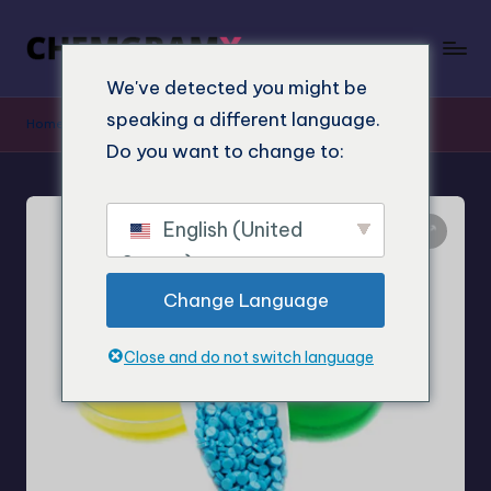
We've detected you might be
speaking a different language.
Home
»
Shop
»
5-MeO-MiPT 10mg Pellets kaufen
Do you want to change to:
English (United
States)
Change Language
Close and do not switch language