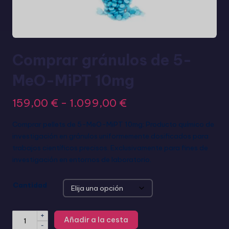
Comprar gránulos de 5-
MeO-MiPT 10mg
159,00
€
-
1.099,00
€
Comprar pellets de 5-MeO-MiPT 10mg: Producto químico de
investigación en gránulos uniformemente dosificados para
trabajos científicos precisos. Exclusivamente para fines de
investigación en entornos de laboratorio.
Cantidad
+
Añadir a la cesta
-