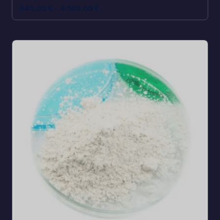
640,00
€
-
4.500,00
€