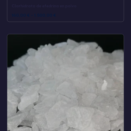
Clorhidrato de efedrina en polvo
160,00
€
-
1.500,00
€