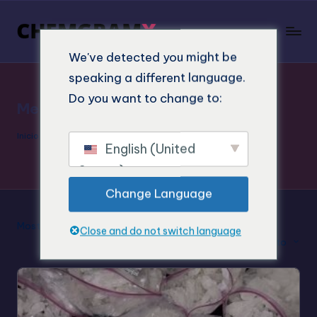
We've detected you might be
speaking a different language.
Do you want to change to:
Metanfetamina
Inicio
"
Metanfetamina
English (United
States)
Change Language
Mostrando todos los resultados 3
Close and do not switch language
Clasificación por defecto