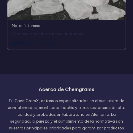
Metanfetamina
Comprar metanfetamina holandesa
155,00
€
-
1.450,00
€
Acerca de Chemgramx
Russian
En ChemGramX, estamos especializados en el suministro de
Hungarian
cannabinoides, marihuana, hachís y otras sustancias de alta
calidad y probadas en laboratorio en Alemania. La
Polish
seguridad, la pureza y el cumplimiento de la normativa son
Czech
nuestras principales prioridades para garantizar productos