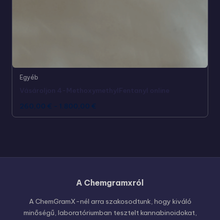
Egyéb
Vásároljon 4-MethoxymethylFentanyl online
260,00
€
-
1.800,00
€
A Chemgramxról
Russian
Polish
A ChemGramX-nél arra szakosodtunk, hogy kiváló
minőségű, laboratóriumban tesztelt kannabinoidokat,
Czech