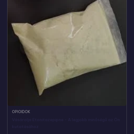
OPIOIDOK
Vásárolja Etonitazepipne - A legjobb minőségű az Ön
kutatásához