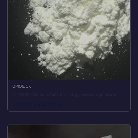
OPIOIDOK
O-DSMT Online vásárlás - nagy tisztaságú eladó
240,00
€
-
6.500,00
€