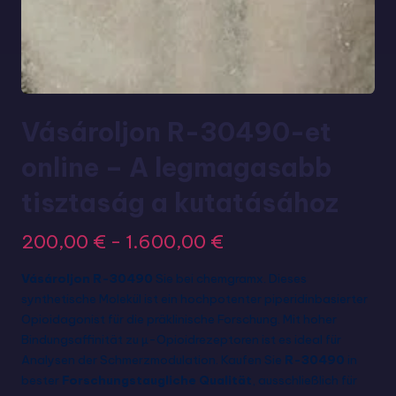
Vásároljon R-30490-et
online – A legmagasabb
tisztaság a kutatásához
200,00
€
-
1.600,00
€
Vásároljon R-30490
Sie bei chemgramx. Dieses
synthetische Molekül ist ein hochpotenter piperidinbasierter
Opioidagonist für die präklinische Forschung. Mit hoher
Bindungsaffinität zu µ-Opioidrezeptoren ist es ideal für
Analysen der Schmerzmodulation. Kaufen Sie
R-30490
in
bester
Forschungstaugliche Qualität
, ausschließlich für