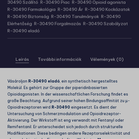
30490 Szállító
,
R-30490 Piac
,
R-30490 Opioid agonista
,
R-30490 Farmakológia
,
R-30490 Ár
,
R-30490 Kockázatok
,
R-30490 Biztonság
,
R-30490 Tanulmányok
,
R-30490
Elérhetőség
,
R-30490 Forgalmazás
,
R-30490 Szabályzat
,
R-30490 eladó
Leírás
További információk
Vélemények (0)
Vásároljon
R-30490 eladó
, ein synthetisch hergestelltes
Molekül. Es gehört zur Gruppe der piperidinbasierten
Opioidagonisten. In der wissenschaftlichen Forschung findet es
große Beachtung. Aufgrund seiner hohen Bindungsaffinität zu µ-
Opioidrezeptoren wird
R-30490
eingesetzt. Es dient der
Untersuchung von Schmerzmodulation und Opioidrezeptor-
Aktivierung. Der Wirkstoff ist eng verwandt mit Fentanyl oder
Remifentanil. Er unterscheidet sich jedoch durch strukturelle
Modifikationen. Diese bedingen andere Rezeptorselektivität und