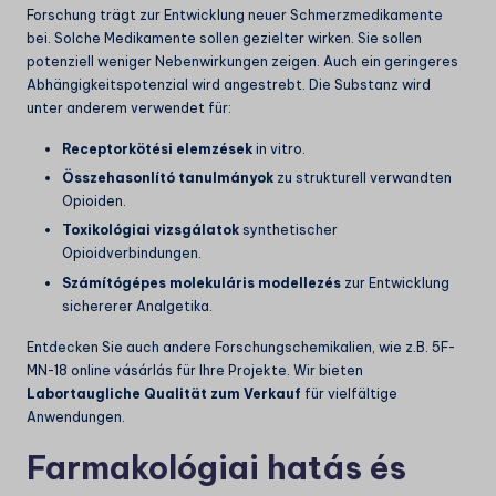
Forschung trägt zur Entwicklung neuer Schmerzmedikamente
bei. Solche Medikamente sollen gezielter wirken. Sie sollen
potenziell weniger Nebenwirkungen zeigen. Auch ein geringeres
Abhängigkeitspotenzial wird angestrebt. Die Substanz wird
unter anderem verwendet für:
Receptorkötési elemzések
in vitro.
Összehasonlító tanulmányok
zu strukturell verwandten
Opioiden.
Toxikológiai vizsgálatok
synthetischer
Opioidverbindungen.
Számítógépes molekuláris modellezés
zur Entwicklung
sichererer Analgetika.
Entdecken Sie auch andere Forschungschemikalien, wie z.B.
5F-
MN-18 online vásárlás
für Ihre Projekte. Wir bieten
Labortaugliche Qualität zum Verkauf
für vielfältige
Anwendungen.
Farmakológiai hatás és