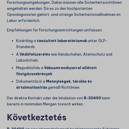
Forschungsumgebungen. Dabei müssen alle Sicherheitsrichtlinien
eingehalten werden. Da es zu den hochpotenten
Opioidagonisten gehört, sind strenge Sicherheitsmaßnahmen im
Labor erforderlich.
Empfehlungen für Forschungseinrichtungen umfassen:
Kizárólag a
tanúsított laboratóriumok
unter GLP-
Standards.
A
Védőfelszerelés
wie Handschuhen, Atemschutz und
Laborkitteln.
Megvalósítás a
Vákuumrendszerrel ellátott
füstgázszekrények
.
Dokumentáció a
Mennyiségek, tárolás és
ártalmatlanítás
gemäß Richtlinien.
Der direkte Kontakt oder die Inhalation von
R-30490
kann
bereits in minimalen Mengen toxisch wirken.
Következtetés