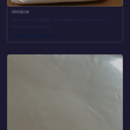
OPIOIDOK
Vásároljon O-DSMT: Rendeljen nagy tisztaságú
Destramadol online
150,00
€
-
1.800,00
€