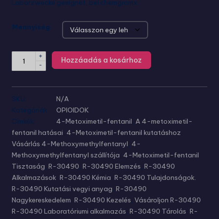
Laborzwecke geeignet, bei chemgramx.
Mennyiség
+
Hozzáadás a kosárhoz
-
SKU:
N/A
Kategóriák:
OPIOIDOK
Címkék:
4-Metoximetil-fentanil
,
A 4-metoximetil-
fentanil hatásai
,
4-Metoximetil-fentanil kutatáshoz
,
Vásárlás 4-Methoxymethylfentanyl
,
4-
Methoxymethylfentanyl szállítója
,
4-Metoximetil-fentanil
Tisztaság
,
R-30490
,
R-30490 Elemzés
,
R-30490
Alkalmazások
,
R-30490 Kémia
,
R-30490 Tulajdonságok.
,
R-30490 Kutatási vegyi anyag
,
R-30490
Nagykereskedelem
,
R-30490 Kezelés
,
Vásároljon R-30490
,
R-30490 Laboratóriumi alkalmazás
,
R-30490 Tárolás
,
R-