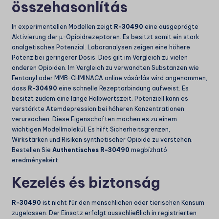
összehasonlítás
In experimentellen Modellen zeigt
R-30490
eine ausgeprägte
Aktivierung der µ-Opioidrezeptoren. Es besitzt somit ein stark
analgetisches Potenzial. Laboranalysen zeigen eine höhere
Potenz bei geringerer Dosis. Dies gilt im Vergleich zu vielen
anderen Opioiden. Im Vergleich zu verwandten Substanzen wie
Fentanyl oder
MMB-CHMINACA online vásárlás
wird angenommen,
dass
R-30490
eine schnelle Rezeptorbindung aufweist. Es
besitzt zudem eine lange Halbwertszeit. Potenziell kann es
verstärkte Atemdepression bei höheren Konzentrationen
verursachen. Diese Eigenschaften machen es zu einem
wichtigen Modellmolekül. Es hilft Sicherheitsgrenzen,
Wirkstärken und Risiken synthetischer Opioide zu verstehen.
Bestellen Sie
Authentisches R-30490
megbízható
eredményekért.
Kezelés és biztonság
R-30490
ist nicht für den menschlichen oder tierischen Konsum
zugelassen. Der Einsatz erfolgt ausschließlich in registrierten