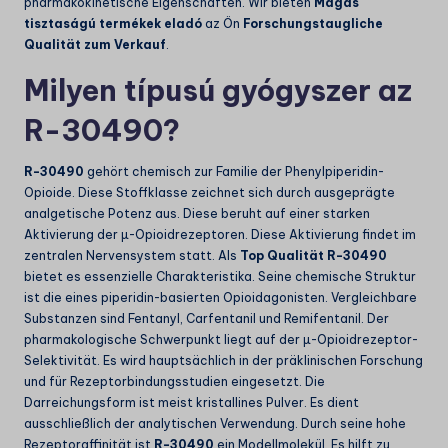
pharmakokinetische Eigenschaften. Wir bieten
Magas
tisztaságú termékek eladó
az Ön
Forschungstaugliche
Qualität zum Verkauf
.
Milyen típusú gyógyszer az
R-30490?
R-30490
gehört chemisch zur Familie der Phenylpiperidin-
Opioide. Diese Stoffklasse zeichnet sich durch ausgeprägte
analgetische Potenz aus. Diese beruht auf einer starken
Aktivierung der µ-Opioidrezeptoren. Diese Aktivierung findet im
zentralen Nervensystem statt. Als
Top Qualität R-30490
bietet es essenzielle Charakteristika. Seine chemische Struktur
ist die eines piperidin-basierten Opioidagonisten. Vergleichbare
Substanzen sind Fentanyl, Carfentanil und Remifentanil. Der
pharmakologische Schwerpunkt liegt auf der µ-Opioidrezeptor-
Selektivität. Es wird hauptsächlich in der präklinischen Forschung
und für Rezeptorbindungsstudien eingesetzt. Die
Darreichungsform ist meist kristallines Pulver. Es dient
ausschließlich der analytischen Verwendung. Durch seine hohe
Rezeptoraffinität ist
R-30490
ein Modellmolekül. Es hilft zu