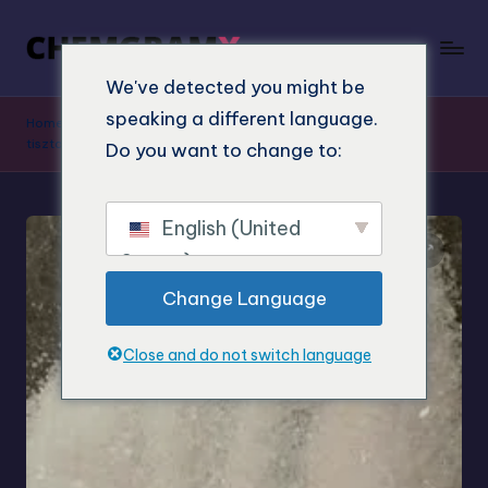
We've detected you might be
speaking a different language.
Home
"
Shop
"
Vásároljon R-30490-et online – A legmagasabb
tisztaság a kutatásához
Do you want to change to:
English (United
States)
Change Language
Close and do not switch language