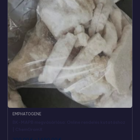
EMPHATOGENE
BK-MAPB megvásárlása: Online rendelés kutatáshoz
| ChemGramX
200,00
€
-
1.690,00
€