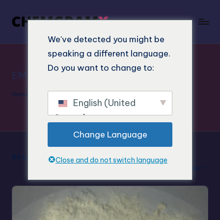
We've detected you might be
speaking a different language.
Do you want to change to:
EMPHATOGENE
Home
"
EMPHATOGENE
English (United
States)
Change Language
Az összes 5 eredmény megjelenítése
Close and do not switch language
Alapértelmezett rendezés