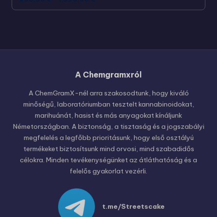
A Chemgramxról
Russian
Polish
A ChemGramX-nél arra szakosodtunk, hogy kiváló
minőségű, laboratóriumban tesztelt kannabinoidokat,
Czech
marihuánát, hasist és más anyagokat kínáljunk
English (United States)
Németországban. A biztonság, a tisztaság és a jogszabályi
megfelelés a legfőbb prioritásunk, hogy első osztályú
English (Canada)
termékeket biztosítsunk mind orvosi, mind szabadidős
German (Austria)
célokra. Minden tevékenységünket az átláthatóság és a
felelős gyakorlat vezérli.
German (Switzerland)
Italian
Spanish
t.me/Streetscake