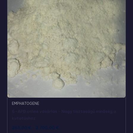
EMPHATOGENE
6-APB online vásárlás - Nagy tisztaságú minőség a
kutatáshoz
265,00
€
-
2.700,00
€