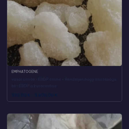
EMPHATOGENE
vásárolni bk-EBDP online - Rendeljen nagy tisztaságú
bk-EBDP a kutatáshoz
230,00
€
-
2.600,00
€