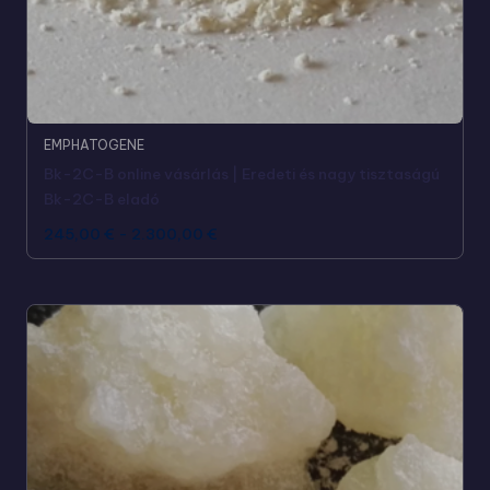
EMPHATOGENE
Bk-2C-B online vásárlás | Eredeti és nagy tisztaságú
Bk-2C-B eladó
245,00
€
-
2.300,00
€