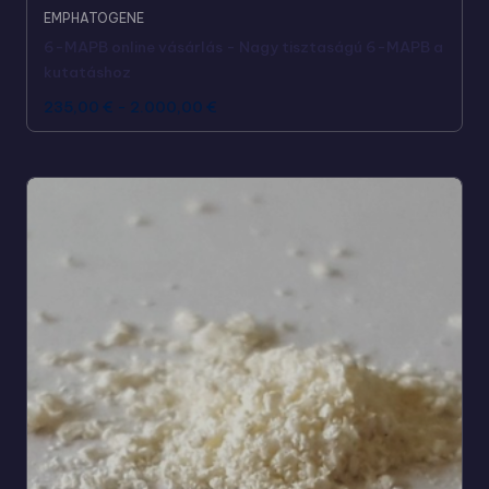
EMPHATOGENE
6-MAPB online vásárlás - Nagy tisztaságú 6-MAPB a
kutatáshoz
235,00
€
-
2.000,00
€