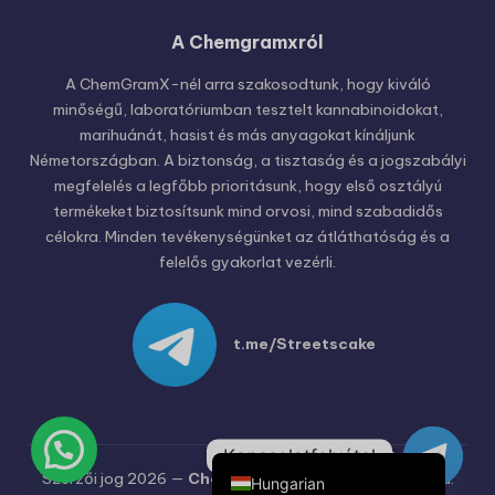
A Chemgramxról
Russian
Polish
A ChemGramX-nél arra szakosodtunk, hogy kiváló
minőségű, laboratóriumban tesztelt kannabinoidokat,
Czech
marihuánát, hasist és más anyagokat kínáljunk
English (United States)
Németországban. A biztonság, a tisztaság és a jogszabályi
megfelelés a legfőbb prioritásunk, hogy első osztályú
English (Canada)
termékeket biztosítsunk mind orvosi, mind szabadidős
German (Austria)
célokra. Minden tevékenységünket az átláthatóság és a
felelős gyakorlat vezérli.
German (Switzerland)
Italian
Spanish
t.me/Streetscake
Dutch
French
German
Kapcsolatfelvétel
Szerzői jog 2026 —
Chemgramx
. Minden jog fenntartva.
Hungarian