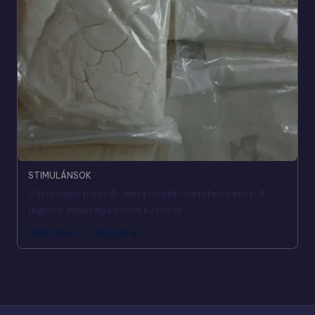
STIMULÁNSOK
Vásároljon treo-4-metil-metil-metilfenidátot: A
legjobb minőségű online kutatás
200,00
€
-
1.500,00
€