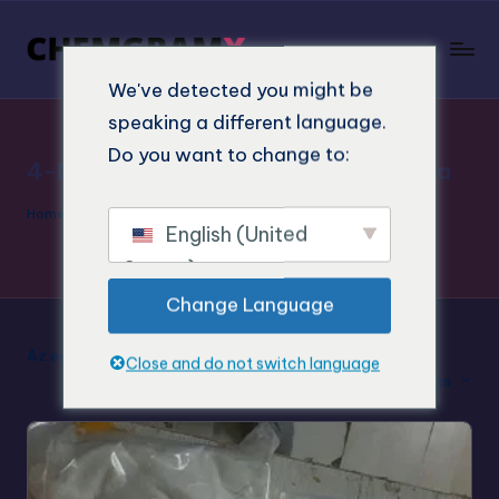
We've detected you might be
speaking a different language.
Do you want to change to:
4-MeTMP laboratóriumi alkalmazása
Home
"
4-MeTMP laboratóriumi alkalmazása
English (United
States)
Change Language
Az egyetlen eredmény megjelenítése
Close and do not switch language
Alapértelmezett rendezés