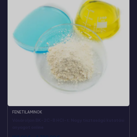
FENETILAMINOK
Vásároljon BK-2C-B HCl-t: Nagy tisztaságú kutatási
anyagot online