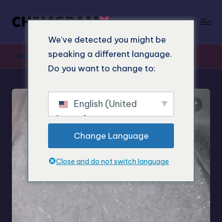
We've detected you might be
speaking a different language.
Home
"
Shop
"
Ketamin kristályok vásárlása online
Do you want to change to:
English (United
States)
Change Language
Close and do not switch language