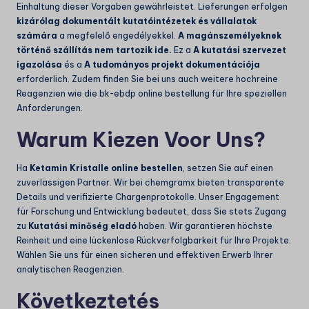
Einhaltung dieser Vorgaben gewährleistet. Lieferungen erfolgen
kizárólag dokumentált kutatóintézetek és vállalatok
számára
a megfelelő engedélyekkel.
A magánszemélyeknek
történő szállítás nem tartozik ide.
Ez a
A kutatási szervezet
igazolása
és a
A tudományos projekt dokumentációja
erforderlich. Zudem finden Sie bei uns auch weitere hochreine
Reagenzien wie die
bk-ebdp online bestellung
für Ihre speziellen
Anforderungen.
Warum Kiezen Voor Uns?
Ha
Ketamin Kristalle online bestellen
, setzen Sie auf einen
zuverlässigen Partner. Wir bei chemgramx bieten transparente
Details und verifizierte Chargenprotokolle. Unser Engagement
für Forschung und Entwicklung bedeutet, dass Sie stets Zugang
zu
Kutatási minőség eladó
haben. Wir garantieren höchste
Reinheit und eine lückenlose Rückverfolgbarkeit für Ihre Projekte.
Wählen Sie uns für einen sicheren und effektiven Erwerb Ihrer
analytischen Reagenzien.
Következtetés