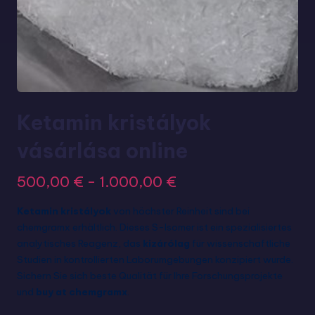
Ketamin kristályok
vásárlása online
500,00
€
-
1.000,00
€
Ketamin kristályok
von höchster Reinheit sind bei
chemgramx erhältlich. Dieses S-Isomer ist ein spezialisiertes
analytisches Reagenz, das
kizárólag
für wissenschaftliche
Studien in kontrollierten Laborumgebungen konzipiert wurde.
Sichern Sie sich beste Qualität für Ihre Forschungsprojekte
und
buy at chemgramx
.