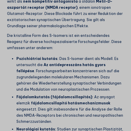
wirkt als
nem kompetitív antagonista
a oldalon
Metil-D-
aszpartát receptor (NMDA receptor)
, einem ionotropen
Glutamat-Rezeptor. Diese Blockade führt zu einer Reduktion der
exzitatorischen synaptischen Übertragung. Sie gilt als
Grundlage seiner pharmakologischen Effekte.
Die kristalline Form des S-Isomers ist ein entscheidendes
Reagenz für diverse hochspezialisierte Forschungsfelder. Diese
umfassen unter anderem:
Pszichiátriai kutatás:
Das S-Isomer dient als Modell. Es
untersucht die
Az antidepresszáns hatás gyors
fellépése
. Forschungsarbeiten konzentrieren sich auf die
zugrundeliegenden molekularen Mechanismen. Dazu
gehören die Wiederherstellung synaptischer Verbindungen
und die Modulation von neuroplastischen Prozessen.
Fájdalomkutatás (fájdalomcsillapítás):
Az anyagot
elemzik
fájdalomcsillapító hatásmechanizmusok
eingesetzt. Dies gilt insbesondere für die Analyse der Rolle
des NMDA-Rezeptors bei chronischen und neuropathischen
Schmerzzuständen.
Neurológiai kutatás:
Studien zur synaptischen Plastizität,