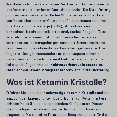
Körülbelül
Ketamin Kristalle zum Verkauf kaufen
zu können, ist
das Verständnis ihrer hohen Qualität essenziell. Die Durchführung
präziser neurowissenschaftlicher Studien erfordert den Einsatz
von Materialien höchster Güte und definierter Isomerenreinheit.
Das
A ketamin S-izomerje (
98%
)
, oft als Esketamin
bezeichnet, ist ein spezialisiertes analytisches Reagenz. Es ist
kizárólag
für wissenschaftliche Untersuchungen in streng
kontrollierten Laborumgebungen konzipiert. Unsere hochreine,
kristalline Form gewährleistet verlässliche Ergebnisse für Ihre
Projekte. Dies gilt insbesondere in Forschungsbereichen, in
denen die spezifische Isomerenaktivität eine entscheidende
Rolle spielt. Angesichts der
Kábítószerként való besorolás
unterliegt der Erwerb strengsten Protokollen für Ihre Einrichtung.
Was ist Ketamin Kristalle?
Erfahren Sie mehr über
hochwertige Ketamin Kristalle
und ihre
einzigartigen Eigenschaften. Das S-Isomer von Ketamin ist ein
chirales Molekül mit einer spezifischen Konfiguration. Dessen
pharmakologische Relevanz wird in der Forschung bevorzugt
eingesetzt. Die kristalline Form dieses Reagenz ist ideal für die