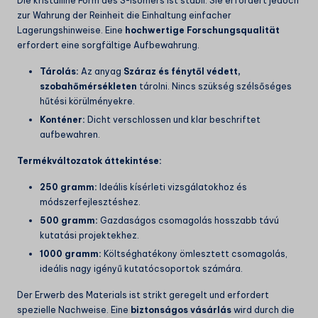
Die kristalline Form des S-Isomers ist stabil. Sie erfordert jedoch
zur Wahrung der Reinheit die Einhaltung einfacher
Lagerungshinweise. Eine
hochwertige Forschungsqualität
erfordert eine sorgfältige Aufbewahrung.
Tárolás:
Az anyag
Száraz és fénytől védett,
szobahőmérsékleten
tárolni. Nincs szükség szélsőséges
hűtési körülményekre.
Konténer:
Dicht verschlossen und klar beschriftet
aufbewahren.
Termékváltozatok áttekintése:
250 gramm:
Ideális kísérleti vizsgálatokhoz és
módszerfejlesztéshez.
500 gramm:
Gazdaságos csomagolás hosszabb távú
kutatási projektekhez.
1000 gramm:
Költséghatékony ömlesztett csomagolás,
ideális nagy igényű kutatócsoportok számára.
Der Erwerb des Materials ist strikt geregelt und erfordert
spezielle Nachweise. Eine
biztonságos vásárlás
wird durch die