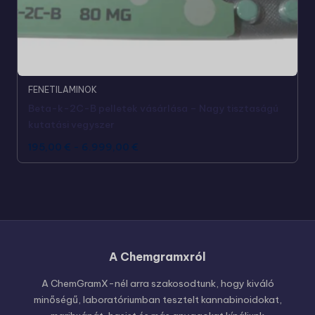
FENETILAMINOK
Beta-k-2C-B pelletek vásárlása – Nagy tisztaságú
kutatási vegyszer
195,00
€
-
6.999,00
€
A Chemgramxról
Russian
Polish
A ChemGramX-nél arra szakosodtunk, hogy kiváló
minőségű, laboratóriumban tesztelt kannabinoidokat,
Czech