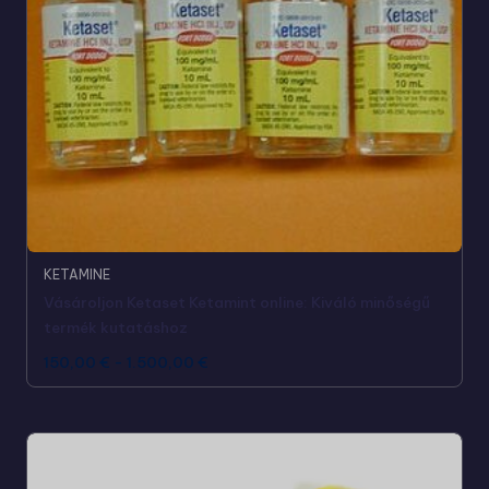
KETAMINE
Vásároljon Ketaset Ketamint online: Kiváló minőségű
termék kutatáshoz
150,00
€
-
1.500,00
€