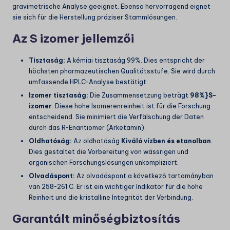
gravimetrische Analyse geeignet. Ebenso hervorragend eignet
sie sich für die Herstellung präziser Stammlösungen.
Az S izomer jellemzői
Tisztaság:
A kémiai tisztaság
99%
. Dies entspricht der
höchsten pharmazeutischen Qualitätsstufe. Sie wird durch
umfassende HPLC-Analyse bestätigt.
Izomer tisztaság:
Die Zusammensetzung beträgt
98%}
S-
izomer
. Diese hohe Isomerenreinheit ist für die Forschung
entscheidend. Sie minimiert die Verfälschung der Daten
durch das R-Enantiomer (Arketamin).
Oldhatóság:
Az oldhatóság
Kiváló vízben és etanolban
.
Dies gestaltet die Vorbereitung von wässrigen und
organischen Forschungslösungen unkompliziert.
Olvadáspont:
Az olvadáspont a következő tartományban
van
258-261 C
. Er ist ein wichtiger Indikator für die hohe
Reinheit und die kristalline Integrität der Verbindung.
Garantált minőségbiztosítás