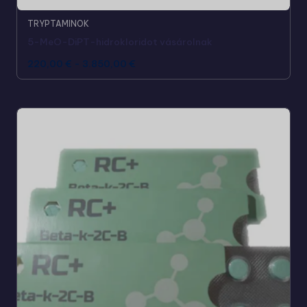
TRYPTAMINOK
5-MeO-DiPT-hidrokloridot vásárolnak
220,00
€
-
3.850,00
€