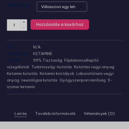
Mennyiség
+
Hozzáadás a kosárhoz
-
SKU:
N/A
Kategóriák:
KETAMINE
Címkék:
99% Tisztaság
,
Fájdalomcsillapító
vizsgálatok
,
Tudatosság-kutatás
,
Kutatási vegyi anyag
,
Ketamin kutatás
,
Ketamin kristályok
,
Laboratóriumi vegyi
anyag
,
neurológiai kutatás
,
Gyógyszeripari minőség
,
S-
izomer ketamin
Leírás
További információk
Vélemények (0)