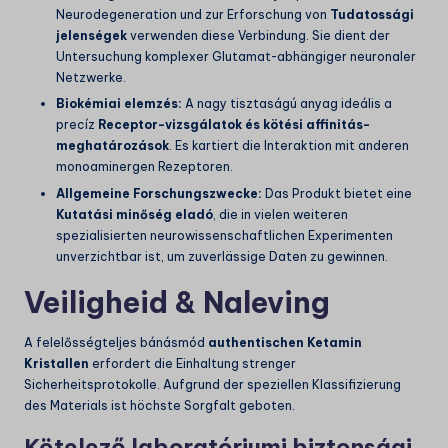
Neurodegeneration und zur Erforschung von
Tudatossági
jelenségek
verwenden diese Verbindung. Sie dient der
Untersuchung komplexer Glutamat-abhängiger neuronaler
Netzwerke.
Biokémiai elemzés:
A nagy tisztaságú anyag ideális a
precíz
Receptor-vizsgálatok és kötési affinitás-
meghatározások
. Es kartiert die Interaktion mit anderen
monoaminergen Rezeptoren.
Allgemeine Forschungszwecke:
Das Produkt bietet eine
Kutatási minőség eladó
, die in vielen weiteren
spezialisierten neurowissenschaftlichen Experimenten
unverzichtbar ist, um zuverlässige Daten zu gewinnen.
Veiligheid & Naleving
A felelősségteljes bánásmód
authentischen Ketamin
Kristallen
erfordert die Einhaltung strenger
Sicherheitsprotokolle. Aufgrund der speziellen Klassifizierung
des Materials ist höchste Sorgfalt geboten.
Kötelező laboratóriumi biztonsági