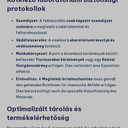
protokollok
Személyzet:
A felhasználás
csak képzett személyzet
számára
a megfelelő szakértelemmel és
felhatalmazással.
Védőfelszerelés:
A viselése
Laboratóriumi kesztyű és
védőszemüveg
kötelező.
Munkakörnyezet:
A port a következő körülmények között
kell kezelni
Tisztaszobai körülmények
vagy egy
Kémiai
füstgázszekrény
erfolgen. Dies verhindert eine Exposition
effektiv.
Eltávolítás:
A
Megfelelő ártalmatlanítás
muss gemäß
den geltenden Richtlinien für chemische Abfälle erfolgen.
Dies berücksichtigt auch die spezielle Klassifizierung des
Materials.
Optimalizált tárolás és
termékelérhetőség