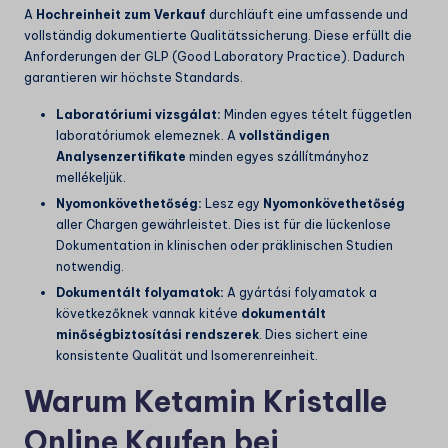
A
Hochreinheit zum Verkauf
durchläuft eine umfassende und
vollständig dokumentierte Qualitätssicherung. Diese erfüllt die
Anforderungen der GLP (Good Laboratory Practice). Dadurch
garantieren wir höchste Standards.
Laboratóriumi vizsgálat:
Minden egyes tételt független
laboratóriumok elemeznek. A
vollständigen
Analysenzertifikate
minden egyes szállítmányhoz
mellékeljük.
Nyomonkövethetőség:
Lesz egy
Nyomonkövethetőség
aller Chargen gewährleistet. Dies ist für die lückenlose
Dokumentation in klinischen oder präklinischen Studien
notwendig.
Dokumentált folyamatok:
A gyártási folyamatok a
következőknek vannak kitéve
dokumentált
minőségbiztosítási rendszerek
. Dies sichert eine
konsistente Qualität und Isomerenreinheit.
Warum Ketamin Kristalle
Online Kaufen bei