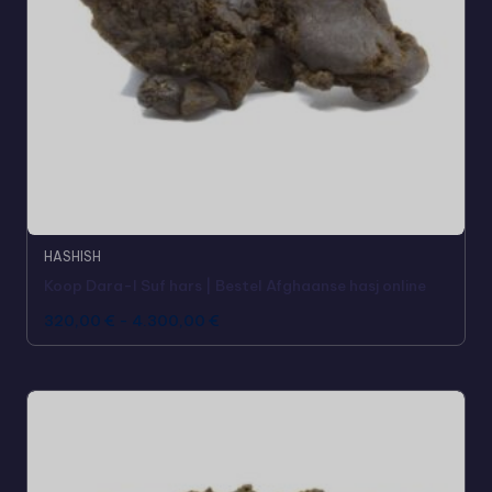
HASHISH
Koop Dara-I Suf hars | Bestel Afghaanse hasj online
320,00
€
-
4.300,00
€