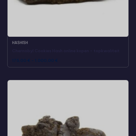
HASHISH
Chernobyl Cookies Hash online kopen - topkwaliteit
175,00
€
-
1.000,00
€