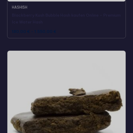
HASHISH
Blackberry Kush Bubble Hash kaufen Online – Premium
Ice Water Hash
180,00
€
-
1.550,00
€