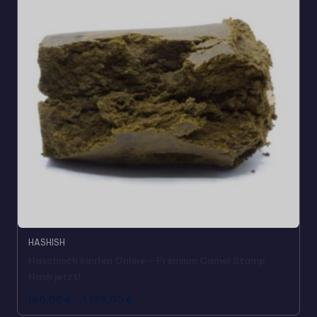
HASHISH
Haschisch kaufen Online – Premium Camel Stamp
Hash jetzt!
160,00
€
-
1.199,00
€