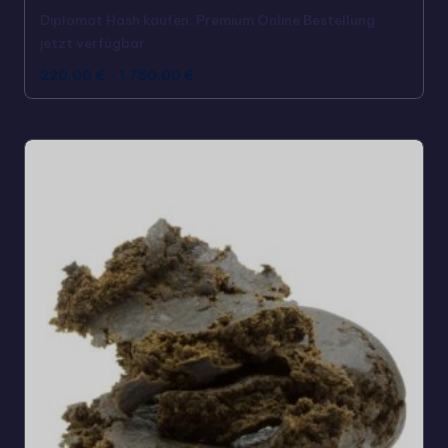
Diplomat Hash kaufen: Premium Online Bestellung
jetzt verfügbar
220,00
€
-
1.750,00
€