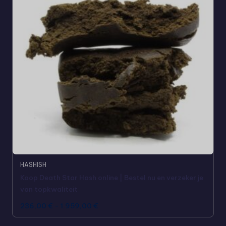
HASHISH
Koop Death Star Hash online | Bestel nu en verzeker je
van topkwaliteit
236,00
€
-
1.959,00
€