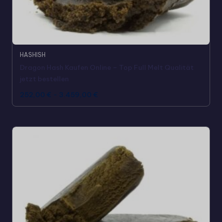
HASHISH
Dragon Hash Kaufen Online – Top Full Melt Qualität
jetzt bestellen
252,00
€
-
3.459,00
€