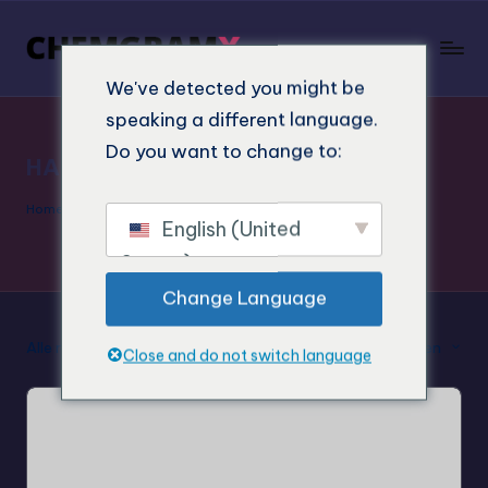
We've detected you might be
speaking a different language.
Do you want to change to:
HASHISH
Home
"
HASHISH
English (United
States)
Change Language
Alle resultaten van 11 weergeven
Standaard sorteren
Close and do not switch language