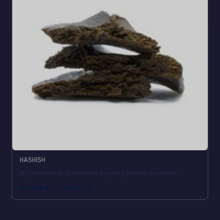
HASHISH
Afghani Hash Alchemist kopen | Bestel nu online
150,00
€
-
1.160,00
€