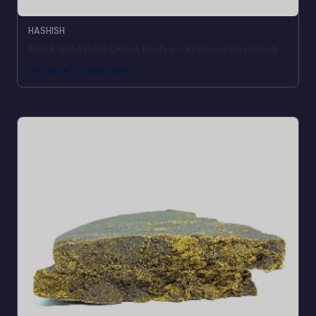
HASHISH
Black Gold Hash Online kaufen – Premium Haschisch
176,00
€
-
1.190,00
€