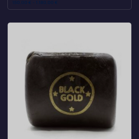
150,00
€
-
1.180,00
€