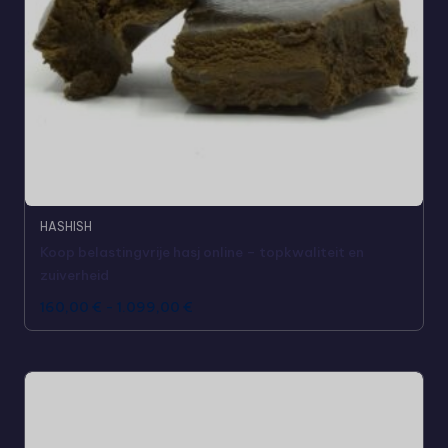
HASHISH
Koop belastingvrije hasj online – topkwaliteit en
zuiverheid
160,00
€
-
1.099,00
€