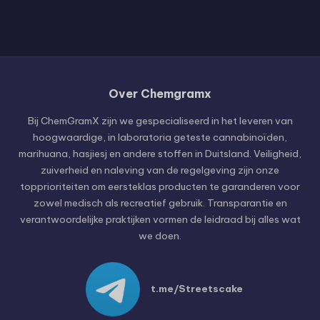
Over Chemgramx
Russian
Bij ChemGramX zijn we gespecialiseerd in het leveren van
Hungarian
hoogwaardige, in laboratoria geteste cannabinoïden,
marihuana, hasjiesj en andere stoffen in Duitsland. Veiligheid,
Polish
zuiverheid en naleving van de regelgeving zijn onze
Czech
topprioriteiten om eersteklas producten te garanderen voor
zowel medisch als recreatief gebruik. Transparantie en
English (United States)
verantwoordelijke praktijken vormen de leidraad bij alles wat
English (Canada)
we doen.
German (Austria)
German (Switzerland)
t.me/Streetscake
Italian