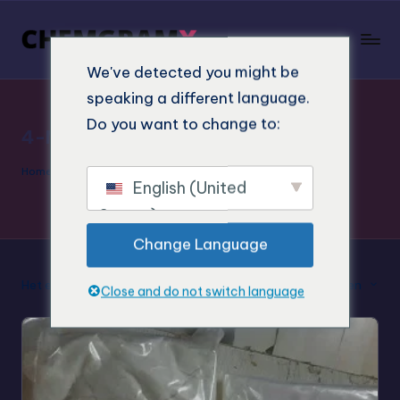
We've detected you might be
speaking a different language.
Do you want to change to:
4-MeTMP Leverancier
Home
"
4-MeTMP Leverancier
English (United
States)
Change Language
Het enkele resultaat weergeven
Standaard sorteren
Close and do not switch language