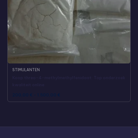
STIMULANTEN
Koop threo-4-methylmethylfenidaat: Top onderzoek
kwaliteit online
200,00
€
-
1.500,00
€