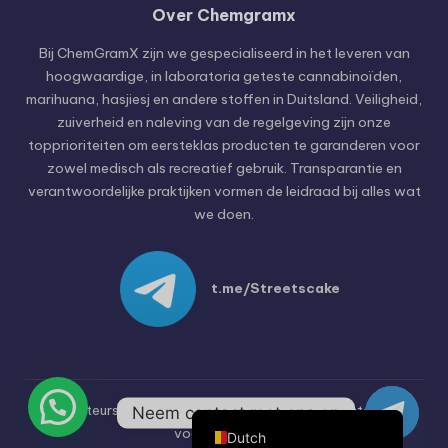
Over Chemgramx
Russian
Bij ChemGramX zijn we gespecialiseerd in het leveren van
Hungarian
hoogwaardige, in laboratoria geteste cannabinoïden,
marihuana, hasjiesj en andere stoffen in Duitsland. Veiligheid,
Polish
zuiverheid en naleving van de regelgeving zijn onze
Czech
topprioriteiten om eersteklas producten te garanderen voor
zowel medisch als recreatief gebruik. Transparantie en
English (United States)
verantwoordelijke praktijken vormen de leidraad bij alles wat
English (Canada)
we doen.
German (Austria)
German (Switzerland)
t.me/Streetscake
Italian
Spanish
French
German
Auteursrecht 2026 —
Chemgramx
. Alle rechten
Neem contact met ons op
voorbehouden.
Dutch