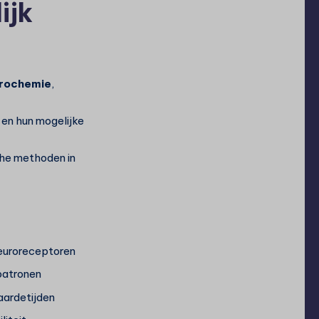
ijk
rochemie
,
en hun mogelijke
che methoden in
neuroreceptoren
patronen
aardetijden