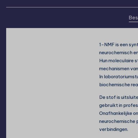
Bes
1-NMF is een syn
neurochemisch en
Hun moleculaire s
mechanismen van 
In laboratoriumst
biochemische reac
De stof is uitslu
gebruikt in profe
Onafhankelijke on
neurochemische p
verbindingen.