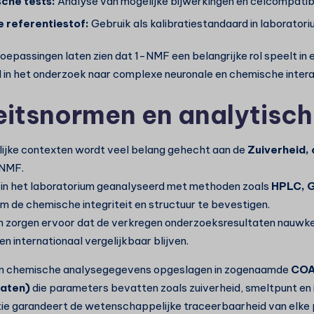
sche tests:
Analyse van mogelijke bijwerkingen en celcompatibi
e referentiestof:
Gebruik als kalibratiestandaard in laborato
toepassingen laten zien dat 1-NMF een belangrijke rol speelt in
 in het onderzoek naar complexe neuronale en chemische intera
eitsnormen en analytisch
ijke contexten wordt veel belang gehecht aan de
Zuiverheid, 
NMF.
 in het laboratorium geanalyseerd met methoden zoals
HPLC, 
m de chemische integriteit en structuur te bevestigen.
 zorgen ervoor dat de verkregen onderzoeksresultaten nauwke
n internationaal vergelijkbaar blijven.
n chemische analysegegevens opgeslagen in zogenaamde
COA
caten)
die parameters bevatten zoals zuiverheid, smeltpunt en i
e garandeert de wetenschappelijke traceerbaarheid van elke pa