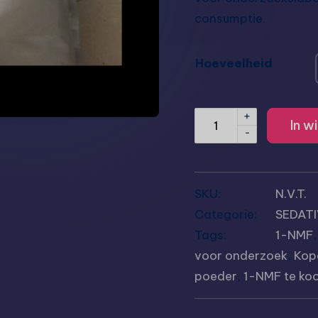
consumptie.
Hoeveelheid
+
In w
-
SKU:
N.V.T.
Categorie:
SEDAT
Tags:
1-NMF
voor onderzoek
,
Kop
poeder
,
1-NMF te ko