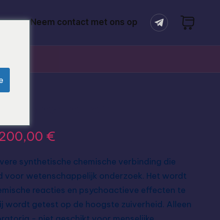
en
Neem contact met ons op
e
ine bestellen
.200,00
€
ivere synthetische chemische verbinding die
ld voor wetenschappelijk onderzoek. Het wordt
mische reacties en psychoactieve effecten te
ij wordt getest op de hoogste zuiverheid. Alleen
atoria - niet geschikt voor menselijke