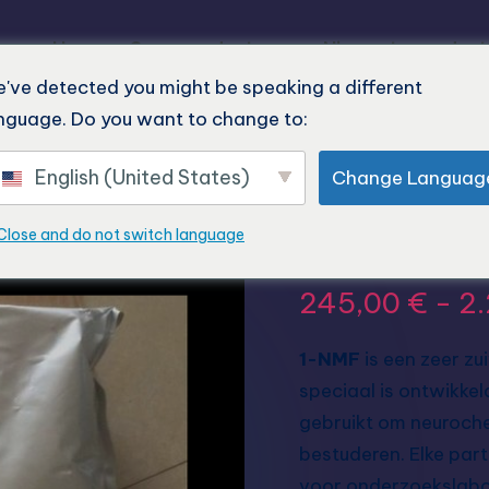
Home
Onze producten
Nieuwste product
've detected you might be speaking a different
nguage. Do you want to change to:
English (United States)
Change Languag
1-nmf onl
Close and do not switch language
245,00
€
-
2
1-NMF
is een zeer zu
speciaal is ontwikke
gebruikt om neuroche
bestuderen. Elke part
voor onderzoekslabor