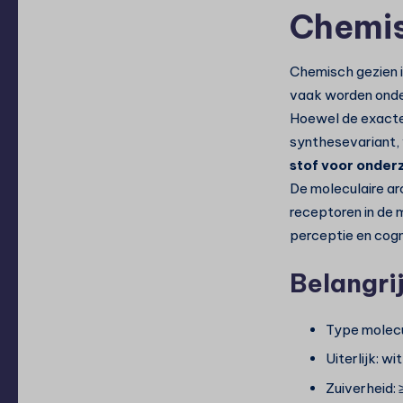
Chemis
Chemisch gezien i
vaak worden onde
Hoewel de exacte 
synthesevariant,
stof voor onder
De moleculaire ar
receptoren in de 
perceptie en cogni
Belangri
Type molecu
Uiterlijk: w
Zuiverheid: 