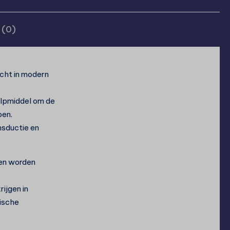
 (0)
cht in modern
ulpmiddel om de
pen.
nsductie en
en worden
ijgen in
ische