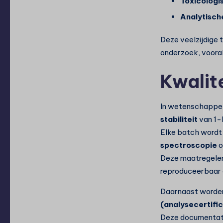
Toxicologi
Analytisch
Deze veelzijdige 
onderzoek, vooral
Kwalit
In wetenschappel
stabiliteit
van 1-
Elke batch wordt
spectroscopie
o
Deze maatregelen
reproduceerbaar e
Daarnaast worde
(analysecertifi
Deze documentati