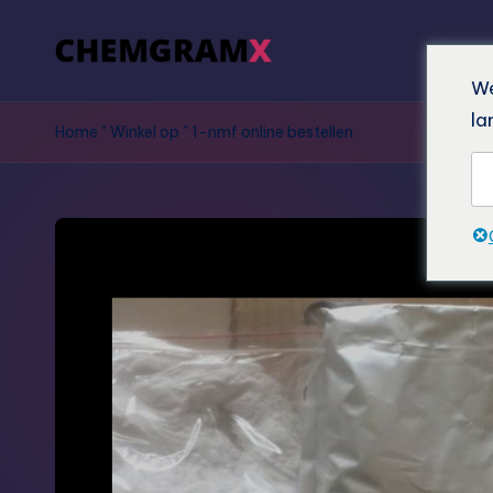
We
la
Home
"
Winkel op
"
1-nmf online bestellen