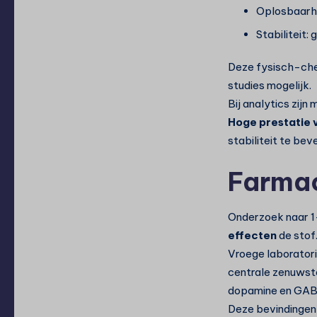
Oplosbaarhe
Stabiliteit:
Deze fysisch-che
studies mogelijk.
Bij analytics zij
Hoge prestatie 
stabiliteit te bev
Farmac
Onderzoek naar 1
effecten
de stof
Vroege laborator
centrale zenuwstel
dopamine en GAB
Deze bevindingen