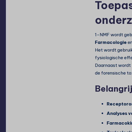
Toepas
onder
1-NMF wordt gebr
Farmacologie
e
Het wordt gebrui
fysiologische effe
Daarnaast wordt 1
de forensische to
Belangri
Receptoro
Analyses v
Farmacokin