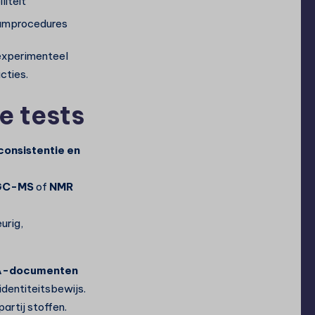
liteit
riumprocedures
 experimenteel
cties.
e tests
consistentie en
GC-MS
of
NMR
urig,
-documenten
dentiteitsbewijs.
rtij stoffen.