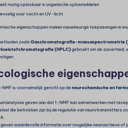
id: matig oplosbaar in organische oplosmiddelen
 gevoelig voor vocht en UV-licht
mische eigenschappen maken nauwkeurige toepassingen in ex
n methoden zoals
Gaschromatografie-massaspectrometrie 
vloeistofchromatografie (HPLC)
gebruikt om de zuiverheid, 
estigen.
ologische eigenschapp
-NMF is voornamelijk gericht op de
neurochemische en far
.
iumanalyses geven aan dat 1-NMF kan samenwerken met recept
sel die betrokken zijn bij de regulatie van neurotransmitters zo
A.
 geven waardevolle informatie over mogelijke neuroactieve of