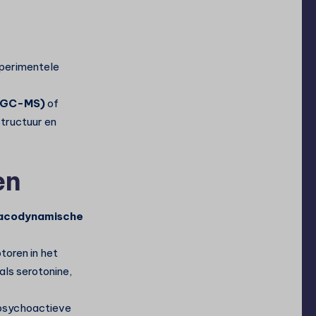
perimentele
(GC-MS)
of
structuur en
en
macodynamische
oren in het
als serotonine,
 psychoactieve