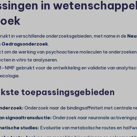
singen in wetenschappel
zoek
uikt in verschillende onderzoeksgebieden, met name in de
Neu
n
Gedragsonderzoek
.
kt om de werking van psychoactieve moleculen te onderzoeken 
cten in vitro te analyseren.
-NMF gebruikt voor de ontwikkeling en validatie van analytis
xicologie.
jkste toepassingsgebieden
nderzoek:
Onderzoek naar de bindingsaffiniteit met centrale 
an signaaltransductie:
Onderzoek naar neuronale activerings
etische studies:
Evaluatie van metabolische routes en halfw