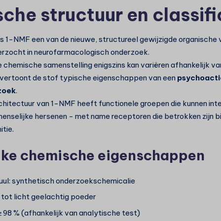
che structuur en classifi
s 1-NMF een van de nieuwe, structureel gewijzigde organische 
rzocht in neurofarmacologisch onderzoek.
chemische samenstelling enigszins kan variëren afhankelijk va
 vertoont de stof typische eigenschappen van een
psychoacti
zoek
.
chitectuur van 1-NMF heeft functionele groepen die kunnen int
menselijke hersenen - met name receptoren die betrokken zijn b
tie.
jke chemische eigenschappen
ul: synthetisch onderzoekschemicalie
it tot licht geelachtig poeder
≥ 98 % (afhankelijk van analytische test)