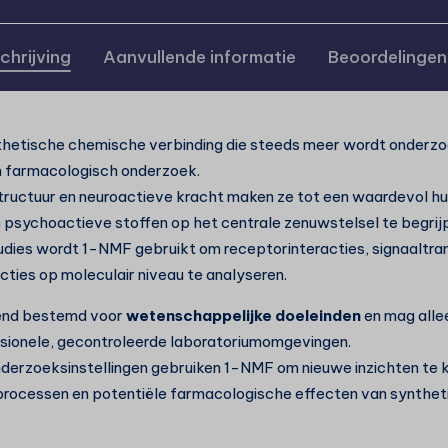
chrijving
Aanvullende informatie
Beoordelingen
thetische chemische verbinding die steeds meer wordt onderzo
 farmacologisch onderzoek.
tructuur en neuroactieve kracht maken ze tot een waardevol h
psychoactieve stoffen op het centrale zenuwstelsel te begrij
udies wordt 1-NMF gebruikt om receptorinteracties, signaaltra
ties op moleculair niveau te analyseren.
itend bestemd voor
wetenschappelijke doeleinden
en mag alle
ssionele, gecontroleerde laboratoriumomgevingen.
derzoeksinstellingen gebruiken 1-NMF om nieuwe inzichten te kr
rocessen en potentiële farmacologische effecten van synthet