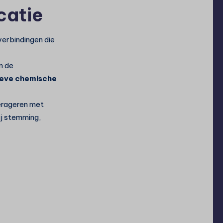
catie
verbindingen die
n de
eve chemische
erageren met
ij stemming,