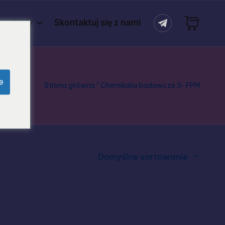
rodukty
Skontaktuj się z nami
e
Strona główna
"
Chemikalia badawcze 3-FPM
Domyślne sortowanie