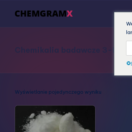
We
la
Chemikalia badawcze 3-FPM
Wyświetlanie pojedynczego wyniku