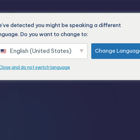
Strona główna
Nasze produkty
Najnowsze p
've detected you might be speaking a different
nguage. Do you want to change to:
English (United States)
Change Languag
Close and do not switch language