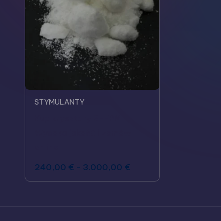
STYMULANTY
Kup kryształy 3-FPM -
Wysoka jakość i zamów
online
240,00
€
-
3.000,00
€