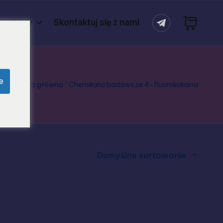
rodukty
Skontaktuj się z nami
e
Strona główna
"
Chemikalia badawcze 4-fluorokokaina
Domyślne sortowanie