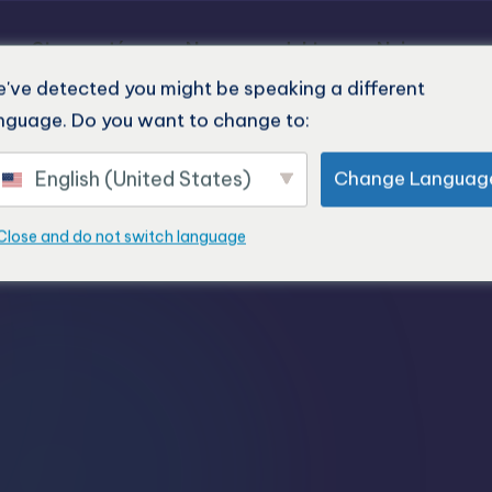
Strona główna
Nasze produkty
Najnowsze p
've detected you might be speaking a different
nguage. Do you want to change to:
English (United States)
Change Languag
okokaina
Close and do not switch language