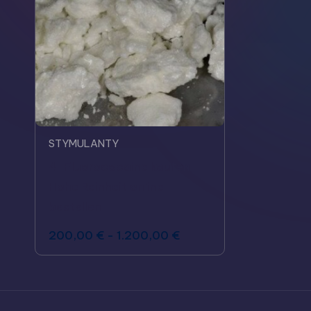
STYMULANTY
4-Fluorococaine kaufen –
Hohe Reinheit online
bestellen
200,00
€
-
1.200,00
€