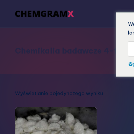
We
la
Chemikalia badawcze 4-fluor
Wyświetlanie pojedynczego wyniku