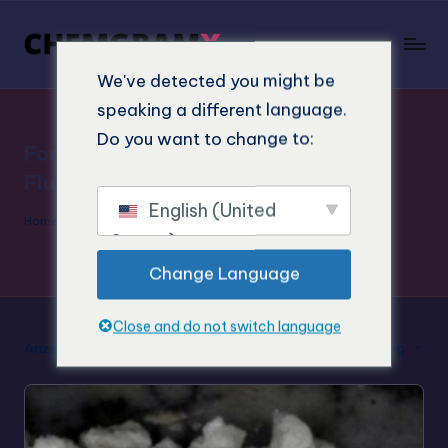
We've detected you might be
speaking a different language.
Do you want to change to:
Forschung Chemikalien 4-
Fluorococaine
English (United
Home
»
Forschung Chemikalien 4-Fluorococaine
States)
Change Language
Close and do not switch language
Anzeige des Einzelergebnisses
Standard-Sortierung