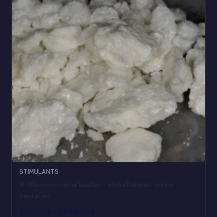
STIMULANTS
4-Fluorococaine kaufen – Hohe Reinheit online
bestellen
200,00
€
–
1.200,00
€