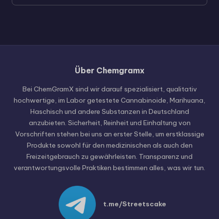
Über Chemgramx
Russian
Hungarian
Bei ChemGramX sind wir darauf spezialisiert, qualitativ
hochwertige, im Labor getestete Cannabinoide, Marihuana,
Polish
Haschisch und andere Substanzen in Deutschland
Czech
anzubieten. Sicherheit, Reinheit und Einhaltung von
Vorschriften stehen bei uns an erster Stelle, um erstklassige
English (United States)
Produkte sowohl für den medizinischen als auch den
English (Canada)
Freizeitgebrauch zu gewährleisten. Transparenz und
verantwortungsvolle Praktiken bestimmen alles, was wir tun.
German (Austria)
German (Switzerland)
Italian
t.me/Streetscake
Spanish