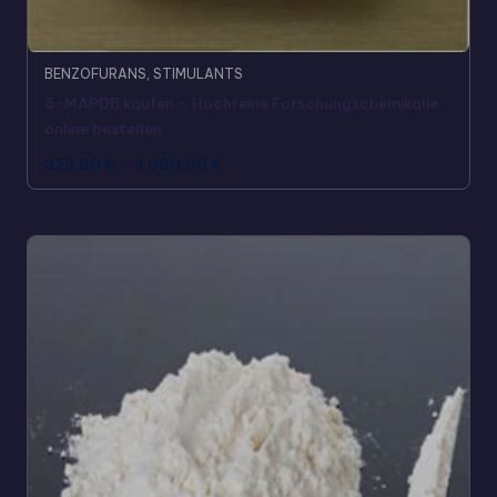
BENZOFURANS
,
STIMULANTS
5-MAPDB kaufen – Hochreine Forschungschemikalie
online bestellen
325,00
€
–
3.000,00
€