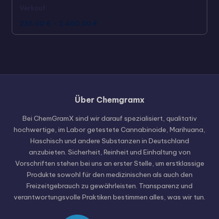
Verkauf
235,00
€
–
2.400,00
€
Über Chemgramx
Russian
Hungarian
Bei ChemGramX sind wir darauf spezialisiert, qualitativ
hochwertige, im Labor getestete Cannabinoide, Marihuana,
Polish
Haschisch und andere Substanzen in Deutschland
Czech
anzubieten. Sicherheit, Reinheit und Einhaltung von
Vorschriften stehen bei uns an erster Stelle, um erstklassige
English (United States)
Produkte sowohl für den medizinischen als auch den
English (Canada)
Freizeitgebrauch zu gewährleisten. Transparenz und
verantwortungsvolle Praktiken bestimmen alles, was wir tun.
German (Austria)
German (Switzerland)