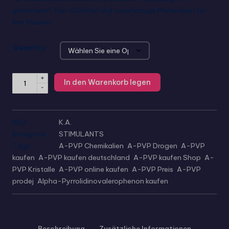
garantieren Top-Qualität und zuverlässige Materialien für
Ihre Studien.
Quantity
+
In den Warenkorb legen
-
SKU:
K.A.
Kategorie:
STIMULANTS
Tags:
A-PVP Chemikalien
,
A-PVP Drogen
,
A-PVP
kaufen
,
A-PVP kaufen deutschland
,
A-PVP kaufen Shop
,
A-
PVP Kristalle
,
A-PVP online kaufen
,
A-PVP Preis
,
A-PVP
prodej
,
Alpha-Pyrrolidinovalerophenon kaufen
Beschreibung
Zusätzliche Informationen