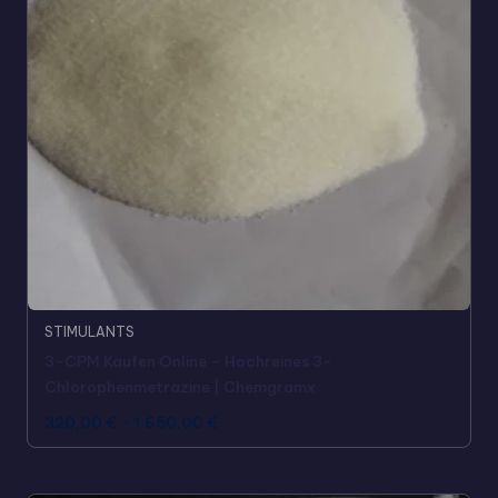
STIMULANTS
3-CPM Kaufen Online – Hochreines 3-
Chlorophenmetrazine | Chemgramx
320,00
€
–
1.650,00
€