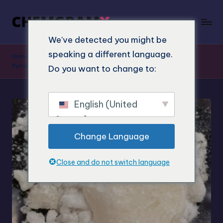
We've detected you might be
speaking a different language.
Home
»
Shop
»
A-PVP kaufen online – Alpha-
Pyrrolidinovalerophenon Top Qualität
Do you want to change to:
English (United
States)
Change Language
Close and do not switch language