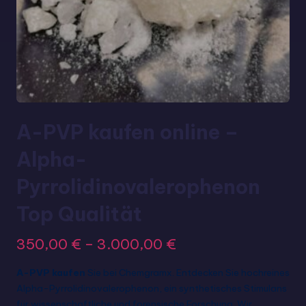
A-PVP kaufen online –
Alpha-
Pyrrolidinovalerophenon
Top Qualität
350,00
€
–
3.000,00
€
A-PVP kaufen
Sie bei Chemgramx. Entdecken Sie hochreines
Alpha-Pyrrolidinovalerophenon, ein synthetisches Stimulans
für wissenschaftliche und forensische Forschung. Wir