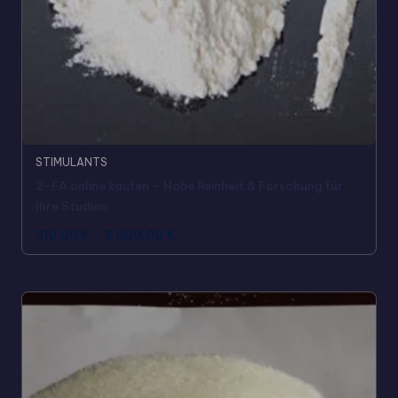
STIMULANTS
2-FA online kaufen – Hohe Reinheit & Forschung für
Ihre Studien
310,00
€
–
3.000,00
€