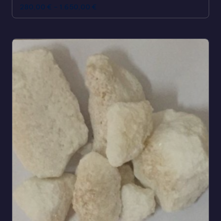
280,00
€
–
1.650,00
€