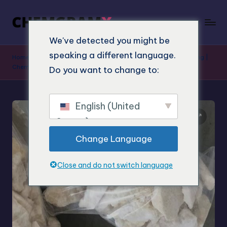
We've detected you might be
speaking a different language.
Home
»
Shop
»
BK-MAPB kaufen: Online Bestellung für Forschung |
ChemGramX
Do you want to change to:
English (United
States)
Change Language
Close and do not switch language