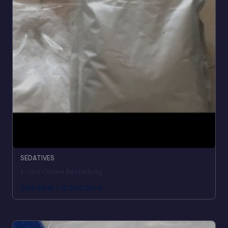
SEDATIVES
1-nmf Online Bestellung
245,00
€
–
2.200,00
€