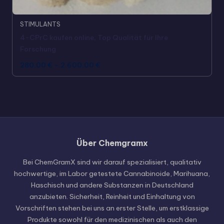
STIMULANTS
4-CPrC kaufen online, Top Qualität für Ihre
Forschung
280,00
€
–
2.600,00
€
Über Chemgramx
Russian
Hungarian
Bei ChemGramX sind wir darauf spezialisiert, qualitativ
hochwertige, im Labor getestete Cannabinoide, Marihuana,
Polish
Haschisch und andere Substanzen in Deutschland
Czech
anzubieten. Sicherheit, Reinheit und Einhaltung von
Vorschriften stehen bei uns an erster Stelle, um erstklassige
English (United States)
Produkte sowohl für den medizinischen als auch den