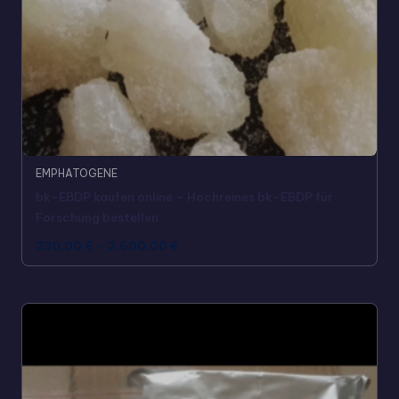
EMPHATOGENE
bk-EBDP kaufen online – Hochreines bk-EBDP für
Forschung bestellen
230,00
€
–
2.600,00
€