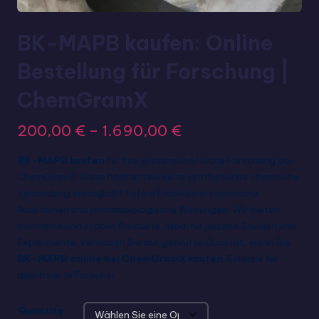
BK-MAPB kaufen: Online
Bestellung für Forschung |
ChemGramX
200,00
€
–
1.690,00
€
BK-MAPB kaufen
für Ihre wissenschaftliche Forschung bei
ChemGramX. Diese hochentwickelte synthetische chemische
Verbindung ermöglicht tiefere Einblicke in chemische
Reaktionen und pharmakologische Wirkungen. Wir bieten
hochreine und stabile Produkte, ideal für präzise Studien und
Experimente. Vertrauen Sie auf geprüfte Qualität, wenn Sie
BK-MAPB online bei ChemGramX kaufen
. Exklusiv für
qualifizierte Forscher.
Quantity