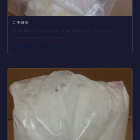
OPIOIDS
5-Aminoisotonitazene online kaufen: Hochreine
Substanz für Forschung
240,00
€
–
1.950,00
€