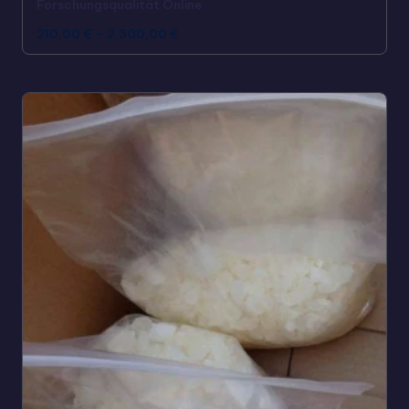
Forschungsqualität Online
210,00
€
–
2.300,00
€