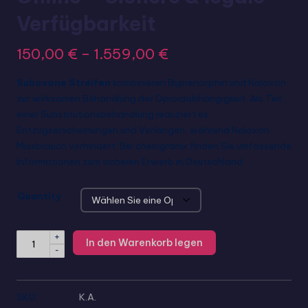
Verfügbarkeit
150,00
€
–
1.559,00
€
Suboxone Streifen
kombinieren Buprenorphin und Naloxon
zur wirksamen Behandlung der Opioidabhängigkeit. Als Teil
einer Substitutionsbehandlung reduziert es
Entzugserscheinungen und Verlangen, während Naloxon
Missbrauch verhindert. Bei chemgramx finden Sie umfassende
Informationen zum sicheren Erwerb in Deutschland.
Quantity
+
In den Warenkorb legen
-
SKU:
K.A.