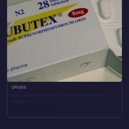
OPIOIDS
Subutex Online Kaufen: Sicher, legal und ärztlich
begleitet
180,00
€
–
1.720,00
€