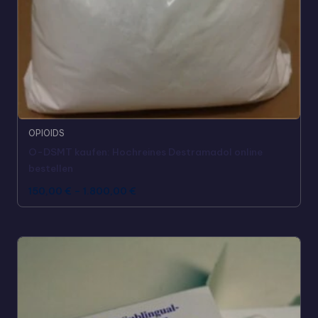
OPIOIDS
O-DSMT kaufen: Hochreines Destramadol online
bestellen
150,00
€
–
1.800,00
€