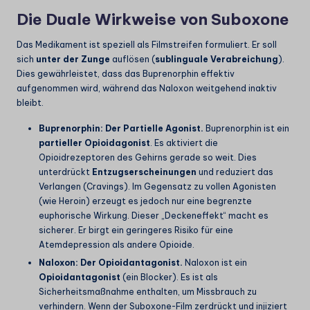
Die Duale Wirkweise von Suboxone
Das Medikament ist speziell als Filmstreifen formuliert. Er soll
sich
unter der Zunge
auflösen (
sublinguale Verabreichung
).
Dies gewährleistet, dass das Buprenorphin effektiv
aufgenommen wird, während das Naloxon weitgehend inaktiv
bleibt.
Buprenorphin: Der Partielle Agonist.
Buprenorphin ist ein
partieller Opioidagonist
. Es aktiviert die
Opioidrezeptoren des Gehirns gerade so weit. Dies
unterdrückt
Entzugserscheinungen
und reduziert das
Verlangen (Cravings). Im Gegensatz zu vollen Agonisten
(wie Heroin) erzeugt es jedoch nur eine begrenzte
euphorische Wirkung. Dieser „Deckeneffekt“ macht es
sicherer. Er birgt ein geringeres Risiko für eine
Atemdepression als andere Opioide.
Naloxon: Der Opioidantagonist.
Naloxon ist ein
Opioidantagonist
(ein Blocker). Es ist als
Sicherheitsmaßnahme enthalten, um Missbrauch zu
verhindern. Wenn der Suboxone-Film zerdrückt und injiziert