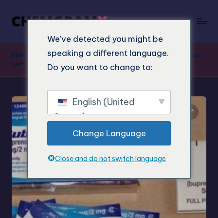
We've detected you might be
speaking a different language.
Home
»
Shop
»
Suboxone Streifen Kaufen Online – Sichere & legale
Verfügbarkeit
Do you want to change to:
English (United
States)
Change Language
Close and do not switch language