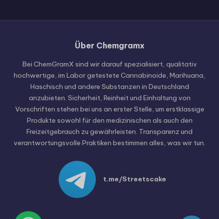
Über Chemgramx
Russian
Hungarian
Bei ChemGramX sind wir darauf spezialisiert, qualitativ
hochwertige, im Labor getestete Cannabinoide, Marihuana,
Polish
Haschisch und andere Substanzen in Deutschland
Czech
anzubieten. Sicherheit, Reinheit und Einhaltung von
Vorschriften stehen bei uns an erster Stelle, um erstklassige
English (United States)
Produkte sowohl für den medizinischen als auch den
English (Canada)
Freizeitgebrauch zu gewährleisten. Transparenz und
verantwortungsvolle Praktiken bestimmen alles, was wir tun.
German (Austria)
German (Switzerland)
Italian
t.me/Streetscake
Spanish
Dutch