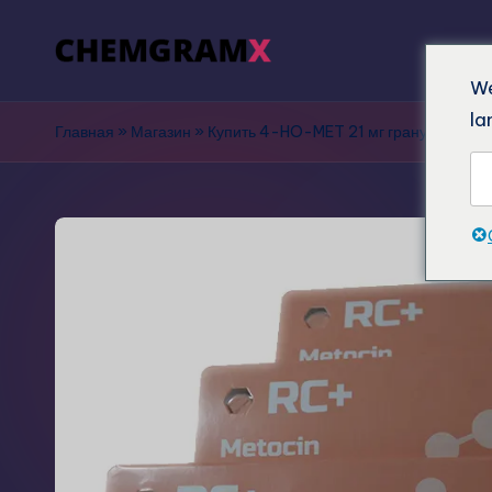
We
la
Главная
»
Магазин
»
Купить 4-HO-MET 21 мг гранулы