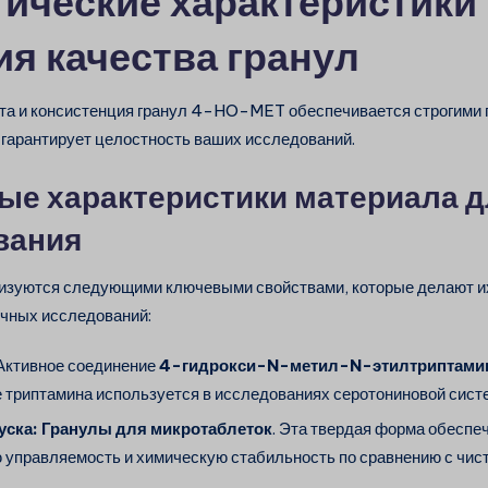
ические характеристики
ия качества гранул
та и консистенция гранул 4-HO-MET обеспечивается строгими
 гарантирует целостность ваших исследований.
ые характеристики материала д
вания
ризуются следующими ключевыми свойствами, которые делают 
учных исследований:
Активное соединение
4-гидрокси-N-метил-N-этилтриптами
 триптамина используется в исследованиях серотониновой сист
уска:
Гранулы для микротаблеток
. Эта твердая форма обеспе
управляемость и химическую стабильность по сравнению с чис