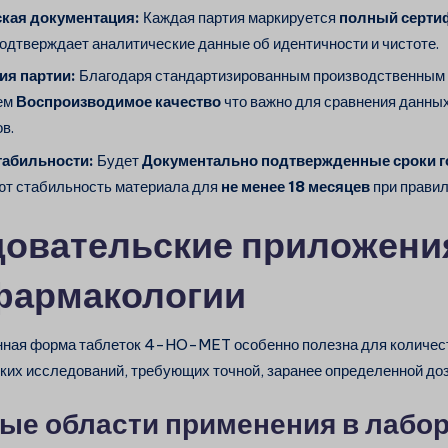
кая документация:
Каждая партия маркируется
полный серти
одтверждает аналитические данные об идентичности и чистоте.
ия партии:
Благодаря стандартизированным производственным
ем
Воспроизводимое качество
что важно для сравнения данны
в.
табильности:
Будет
Документально подтвержденные сроки г
ют стабильность материала для
не менее 18 месяцев
при правил
овательские приложени
фармакологии
нная форма таблеток 4-HO-MET особенно полезна для количес
ких исследований, требующих точной, заранее определенной доз
ые области применения в лабо