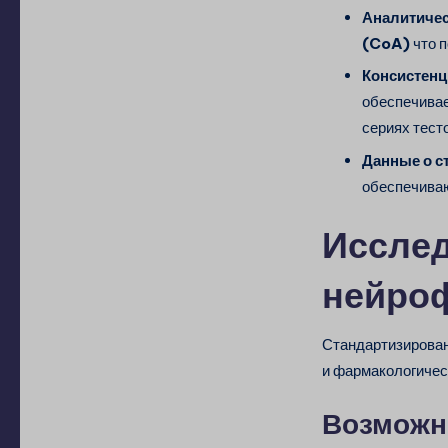
Аналитичес
(CoA)
что п
Консистенц
обеспечива
сериях тесто
Данные о с
обеспечива
Исслед
нейро
Стандартизирова
и фармакологичес
Возможн