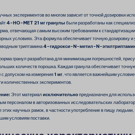
учных экспериментов во многом зависит от точной дозировки ис
айт
4-HO-MET 21 мг гранулы
были разработаны как специали
рма, отвечающая самым высоким требованиям к стандартизации 
рных условиях. Эта формула обеспечивает точную дозировку и 
изводным триптамина
4-гидрокси-N-метил-N-этилтриптами
орма гранул разработана для минимизации погрешностей, прис
льших количеств порошка. Каждая гранула обеспечивает точну
)
с допуском на измерения
1 мг
, что является важнейшим услови
и количественных экспериментов.
ение:
Этот материал
исключительно
предназначен для использ
м персоналом в авторизованных исследовательских лаборатор
 этих научных рамок, в частности употребление в пищу людьми,
ашим условиям поставки.