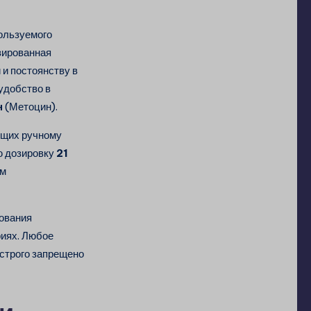
пользуемого
зированная
и постоянству в
удобство в
н
(Метоцин).
ущих ручному
ю дозировку
21
ем
ования
иях. Любое
 строго запрещено