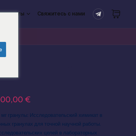
продукты
Свяжитесь с нами
e
-HO-MET 21 мг
400,00
€
мг гранулы: Исследовательский химикат в
ных гранулах для точной научной работы.
сследовательских целей в лабораторных