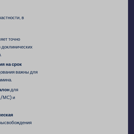
астности, в
яет точно
в доклинических
.
я на срок
дования важны для
амина.
алон
для
С/МС) и
еская
 высвобождения