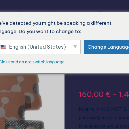
Главная
Наша продукция
Последние 
've detected you might be speaking a different
nguage. Do you want to change to:
English (United States)
Change Languag
Купить 4
Close and do not switch language
гранулы
160,00
€
-
1.
Купить 4-HO-MET 21 
равномерно дозирован
Исключительно для и