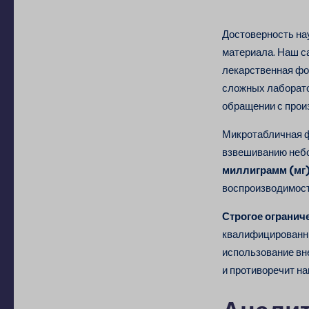
Достоверность на
материала. Наш с
лекарственная фо
сложных лаборато
обращении с про
Микротабличная ф
взвешиванию небо
миллиграмм (мг
воспроизводимост
Строгое огранич
квалифицированны
использование вне
и противоречит н