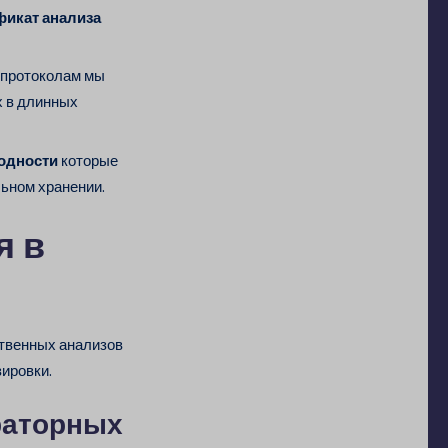
фикат анализа
 протоколам мы
х в длинных
одности
которые
ьном хранении.
я в
твенных анализов
ировки.
раторных