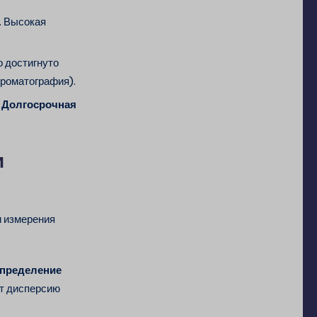
. Высокая
о достигнуто
роматография).
в
Долгосрочная
и
и измерения
спределение
ет дисперсию