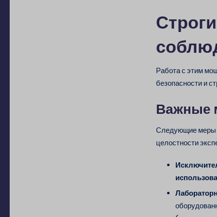
Строги
соблю
Работа с этим мо
безопасности и ст
Важные 
Следующие меры 
целостности эксп
Исключител
использов
Лабораторн
оборудован