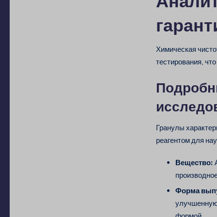
Аналит
гарант
Химическая чисто
тестирования, что
Подробн
исследо
Гранулы характе
реагентом для на
Вещество:
производное
Форма вып
улучшенную 
формой.