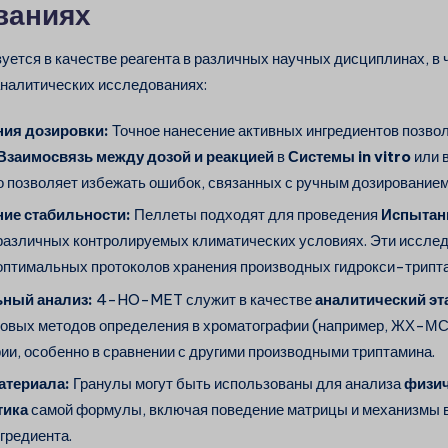
ваниях
ется в качестве реагента в различных научных дисциплинах, в ч
аналитических исследованиях:
ия дозировки:
Точное нанесение активных ингредиентов позвол
Взаимосвязь между дозой и реакцией
в
Системы in vitro
или 
о позволяет избежать ошибок, связанных с ручным дозированием
ие стабильности:
Пеллеты подходят для проведения
Испытани
различных контролируемых климатических условиях. Эти иссле
оптимальных протоколов хранения производных гидрокси-трипт
ный анализ:
4-HO-MET служит в качестве
аналитический эт
новых методов определения в хроматографии (например, ЖХ-М
ии, особенно в сравнении с другими производными триптамина.
атериала:
Гранулы могут быть использованы для анализа
физич
тика
самой формулы, включая поведение матрицы и механизмы
нгредиента.