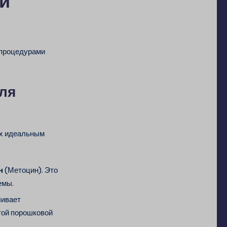
 и
 процедурами
ля
их идеальным
н
(Метоцин). Это
емы.
чивает
той порошковой