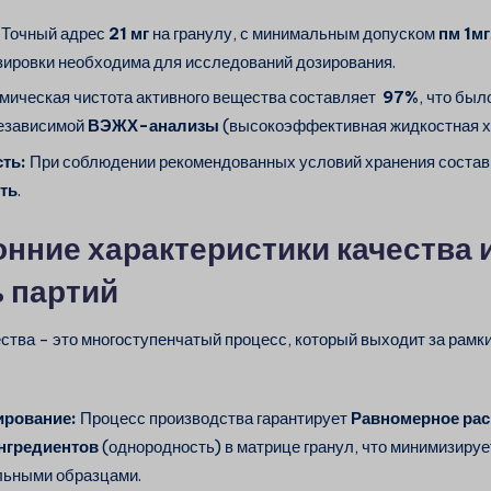
Точный адрес
21 мг
на гранулу, с минимальным допуском
пм 1мг
зировки необходима для исследований дозирования.
мическая чистота активного вещества составляет
97%
, что был
независимой
ВЭЖХ-анализы
(высокоэффективная жидкостная х
ть:
При соблюдении рекомендованных условий хранения соста
ть
.
нние характеристики качества 
 партий
ства - это многоступенчатый процесс, который выходит за рамк
ирование:
Процесс производства гарантирует
Равномерное ра
нгредиентов
(однородность) в матрице гранул, что минимизиру
льными образцами.