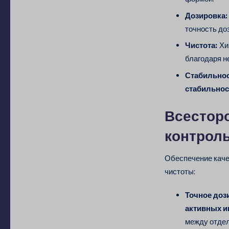
Дозировка:
точность до
Чистота:
Хи
благодаря 
Стабильнос
стабильнос
Всесторо
контроль
Обеспечение каче
чистоты:
Точное доз
активных и
между отде