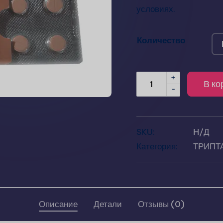
условиях.
Количество
+
В ко
-
SKU:
Н/Д
Категория:
ТРИПТ
Описание
Детали
Отзывы (0)