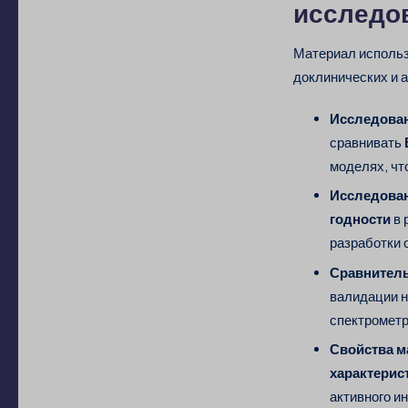
исследо
Материал использу
доклинических и 
Исследован
сравнивать
моделях, чт
Исследован
годности
в 
разработки 
Сравнитель
валидации 
спектрометр
Свойства м
характерис
активного и