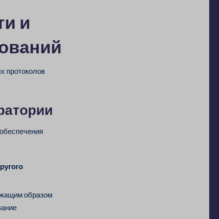
ти и
ований
х протоколов
ратории
 обеспечения
ругого
жащим образом
вание